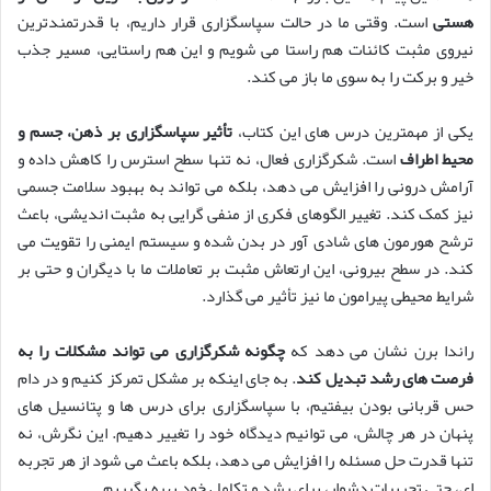
هستی
است. وقتی ما در حالت سپاسگزاری قرار داریم، با قدرتمندترین
نیروی مثبت کائنات هم راستا می شویم و این هم راستایی، مسیر جذب
خیر و برکت را به سوی ما باز می کند.
یکی از مهمترین درس های این کتاب،
تأثیر سپاسگزاری بر ذهن، جسم و
محیط اطراف
است. شکرگزاری فعال، نه تنها سطح استرس را کاهش داده و
آرامش درونی را افزایش می دهد، بلکه می تواند به بهبود سلامت جسمی
نیز کمک کند. تغییر الگوهای فکری از منفی گرایی به مثبت اندیشی، باعث
ترشح هورمون های شادی آور در بدن شده و سیستم ایمنی را تقویت می
کند. در سطح بیرونی، این ارتعاش مثبت بر تعاملات ما با دیگران و حتی بر
شرایط محیطی پیرامون ما نیز تأثیر می گذارد.
راندا برن نشان می دهد که
چگونه شکرگزاری می تواند مشکلات را به
فرصت های رشد تبدیل کند
. به جای اینکه بر مشکل تمرکز کنیم و در دام
حس قربانی بودن بیفتیم، با سپاسگزاری برای درس ها و پتانسیل های
پنهان در هر چالش، می توانیم دیدگاه خود را تغییر دهیم. این نگرش، نه
تنها قدرت حل مسئله را افزایش می دهد، بلکه باعث می شود از هر تجربه
ای، حتی تجربیات دشوار، برای رشد و تکامل خود بهره بگیریم.