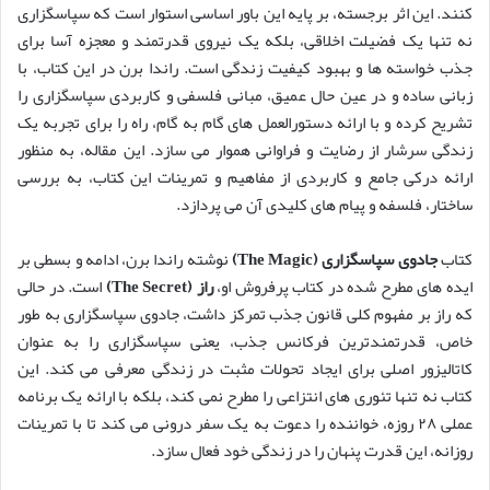
کنند. این اثر برجسته، بر پایه این باور اساسی استوار است که سپاسگزاری
نه تنها یک فضیلت اخلاقی، بلکه یک نیروی قدرتمند و معجزه آسا برای
جذب خواسته ها و بهبود کیفیت زندگی است. راندا برن در این کتاب، با
زبانی ساده و در عین حال عمیق، مبانی فلسفی و کاربردی سپاسگزاری را
تشریح کرده و با ارائه دستورالعمل های گام به گام، راه را برای تجربه یک
زندگی سرشار از رضایت و فراوانی هموار می سازد. این مقاله، به منظور
ارائه درکی جامع و کاربردی از مفاهیم و تمرینات این کتاب، به بررسی
ساختار، فلسفه و پیام های کلیدی آن می پردازد.
کتاب
جادوی سپاسگزاری (The Magic)
نوشته راندا برن، ادامه و بسطی بر
ایده های مطرح شده در کتاب پرفروش او،
راز (The Secret)
است. در حالی
که راز بر مفهوم کلی قانون جذب تمرکز داشت، جادوی سپاسگزاری به طور
خاص، قدرتمندترین فرکانس جذب، یعنی سپاسگزاری را به عنوان
کاتالیزور اصلی برای ایجاد تحولات مثبت در زندگی معرفی می کند. این
کتاب نه تنها تئوری های انتزاعی را مطرح نمی کند، بلکه با ارائه یک برنامه
عملی ۲۸ روزه، خواننده را دعوت به یک سفر درونی می کند تا با تمرینات
روزانه، این قدرت پنهان را در زندگی خود فعال سازد.