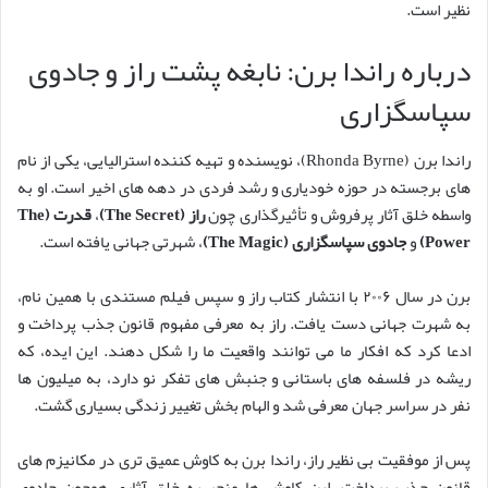
نظیر است.
درباره راندا برن: نابغه پشت راز و جادوی
سپاسگزاری
راندا برن (Rhonda Byrne)، نویسنده و تهیه کننده استرالیایی، یکی از نام
های برجسته در حوزه خودیاری و رشد فردی در دهه های اخیر است. او به
واسطه خلق آثار پرفروش و تأثیرگذاری چون
راز (The Secret)
،
قدرت (The
Power)
و
جادوی سپاسگزاری (The Magic)
، شهرتی جهانی یافته است.
برن در سال ۲۰۰۶ با انتشار کتاب راز و سپس فیلم مستندی با همین نام،
به شهرت جهانی دست یافت. راز به معرفی مفهوم قانون جذب پرداخت و
ادعا کرد که افکار ما می توانند واقعیت ما را شکل دهند. این ایده، که
ریشه در فلسفه های باستانی و جنبش های تفکر نو دارد، به میلیون ها
نفر در سراسر جهان معرفی شد و الهام بخش تغییر زندگی بسیاری گشت.
پس از موفقیت بی نظیر راز، راندا برن به کاوش عمیق تری در مکانیزم های
قانون جذب پرداخت. این کاوش ها منجر به خلق آثاری همچون جادوی