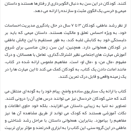
کنند. کودکان در این سن به دنبال الگوبرداری از رفتارها هستند و داستان
میمی و خرسی یک الگوی مثبت و سازنده را ارائه می دهد.
از نظر رشد عاطفی، کودکان ۳ تا ۷ سال در حال یادگیری مدیریت احساسات
خود، به ویژه احساس تعلق و مالکیت هستند. داستان میمی که باید بر
دلبستگی خود به کتابش غلبه کند، به طور مستقیم با این چالش عاطفی
در کودکان همخوانی دارد. همچنین، این سن، زمان مناسبی برای شروع
آموزش مهارت های اجتماعی نظیر اشتراک گذاری، تعامل با همسالان، و درک
مفهوم «مال من» و «مال او» است. مفاهیم ملموس ارائه شده در کتاب،
مانند امانت دادن یک کتاب، به کودکان کمک می کند تا این مهارت ها را در
یک زمینه واقعی و قابل درک تمرین کنند.
کتاب با ارائه یک سناریوی ساده و واضح، پیام خود را به گونه ای منتقل می
کند که حتی کودکان خردسال نیز می توانند درس های آن را درونی کنند.
تصاویر نه تنها به زیبایی داستان می افزایند، بلکه خود حاوی اطلاعات و
نکات آموزشی هستند که کودک می تواند از طریق مشاهده آن ها نیز
مفاهیم را بیاموزد. بنابراین، همخوانی داستان با مراحل رشد شناختی و
عاطفی در این گروه سنی، این کتاب را به ابزاری قدرتمند و مؤثر برای تربیت