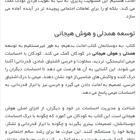
امانت هستیم. این مسئولیت پذیری، نه تنها به تقویت فردی کودک کمک
می کند، بلکه او را برای تعاملات اجتماعی پیچیده تر در آینده آماده می
سازد.
توسعه همدلی و هوش هیجانی
کتاب «به دوستانمان کتاب امانت بدهیم» به طور غیرمستقیم به توسعه
همدلی
و
هوش هیجانی
در کودکان کمک می کند. کودکان با احساسات
میمی (دلبستگی، تردید، سخاوت) و خرسی (اشتیاق، شادی، قدردانی) آشنا
می شوند. این آشنایی به آن ها فرصت می دهد تا احساسات دیگران را
درک کنند و واکنش های مناسبی از خود نشان دهند. میمی با درک اشتیاق
خرسی، تصمیم به امانت دادن می گیرد و خرسی نیز با ابراز قدردانی، به
احساسات میمی پاسخ می دهد.
شناخت و مدیریت احساسات در خود و دیگران، از اجزای اصلی هوش
هیجانی است. این کتاب به کودکان می آموزد که چگونه با درک احساسات
دوستانشان، تصمیمات بهتری بگیرند و چگونه با ابراز قدردانی و تشکر،
روابط خود را مستحکم کنند. این مهارت ها برای رشد سالم اجتماعی و
عاطفی کودک ضروری هستند و به او کمک می کنند تا در محیط های مختلف