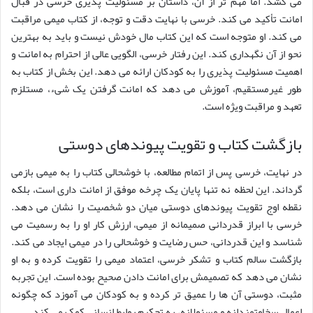
می کشد. اما مهم تر از آن، داستان بر مسئولیت پذیری خرسی در قبال
امانت تأکید می کند. خرسی با نهایت دقت و توجه، از کتاب میمی مراقبت
می کند. او متوجه است که این کتاب مال خودش نیست و باید به بهترین
نحو از آن نگهداری کند. این رفتار خرسی، الگویی عالی از احترام به امانت و
اهمیت مسئولیت پذیری را به کودکان ارائه می دهد. این بخش از کتاب به
طور غیرمستقیم، آموزش می دهد که امانت گرفتن یک شیء، مستلزم
تعهد و مراقبت ویژه است.
بازگشت کتاب و تقویت پیوندهای دوستی
در نهایت، خرسی پس از اتمام مطالعه، با خوشحالی کتاب را به میمی بازمی
گرداند. این لحظه نه تنها پایان یک چرخه موفق از امانت داری است، بلکه
نقطه اوج تقویت پیوندهای دوستی میان دو شخصیت را نشان می دهد.
خرسی با ابراز قدردانی صمیمانه از میمی، ارزش کار او را به رسمیت می
شناسد و این قدردانی، حس رضایت و خوشحالی را در میمی ایجاد می کند.
بازگشت سالم کتاب و تشکر خرسی، اعتماد میمی را تقویت کرده و به او
نشان می دهد که تصمیمش برای امانت دادن صحیح بوده است. این تجربه
مثبت، دوستی آن ها را عمیق تر کرده و به کودکان می آموزد که چگونه
اعمال سخاوتمندانه و مسئولانه، به تحکیم روابط انسانی کمک می کند.