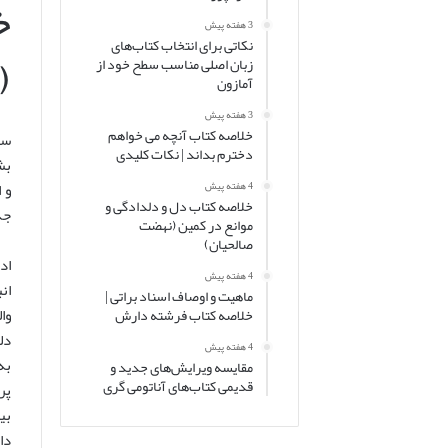
خ
3 هفته پیش
نکاتی برای انتخاب کتاب‌های
(
زبان اصلی مناسب سطح خود از
آمازون
3 هفته پیش
خلاصه کتاب آنچه می خواهم
سو
دخترم بداند | نکات کلیدی
بش
و 
4 هفته پیش
خلاصه کتاب دل و دلدادگی و
جذ
موانع در کمین (نهضت
صالحیان)
اد
4 هفته پیش
ان
ماهیت و اوصاف اسناد براتی |
وا
خلاصه کتاب فرشته دارش
دل
4 هفته پیش
به
مقایسه ویرایش‌های جدید و
قدیمی کتاب‌های آناتومی گری
پر
بی
دا