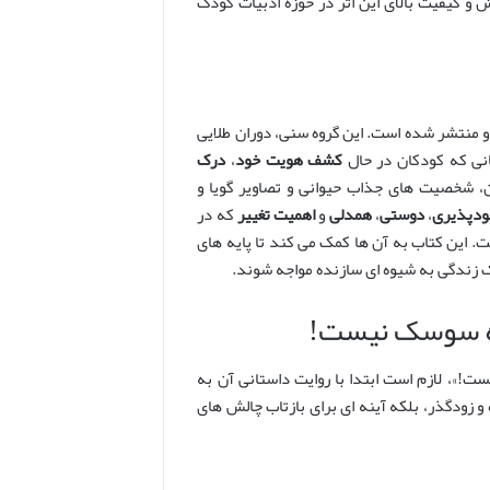
 کیفیت بالای این اثر در حوزه ادبیات کودک
ست!» به طور خاص برای کودکان 3 تا 7 سال طراحی و منتشر شده است. این گروه سنی، دوران طلایی
نی که کودکان در حال
کشف هویت خود
،
درک
، شخصیت های جذاب حیوانی و تصاویر گویا و
ودپذیری
،
دوستی
،
همدلی
و
اهمیت تغییر
که در
. این کتاب به آن ها کمک می کند تا پایه های
چک زندگی به شیوه ای سازنده مواجه شوند.
که سوسک نیست!
»، لازم است ابتدا با روایت داستانی آن به
 زودگذر، بلکه آینه ای برای بازتاب چالش های