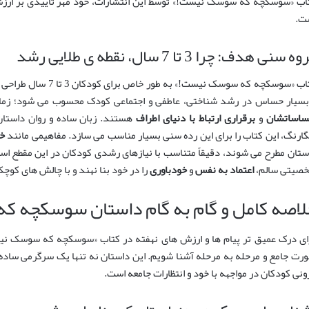
اب «سوسکچه که سوسک نیست!» توسط این انتشارات، خود مهر تأییدی بر ارزش و
ت.
ه سنی هدف: چرا 3 تا 7 سال، نقطه ی طلایی رشد
کتاب «سوسکچه که سوسک نی
بسیار حساس در رشد شناختی، عاطفی و اجتماعی کودک محسوب می شود؛ زما
ساساتشان
و
برقراری ارتباط با دنیای اطراف
هستند. زبان ساده و روان داستان
گارنگ، این کتاب را برای این رده سنی بسیار مناسب می سازد. مفاهیمی مانند
خ
ستان مطرح می شوند، دقیقاً متناسب با نیازهای رشدی کودکان در این مقطع است
صیتی سالم،
اعتماد به نفس
و
خودباوری
را در خود بنا نهند و با چالش های کو
لاصه کامل و گام به گام داستان سوسکچه 
ای درک عمیق تر پیام ها و ارزش های نهفته در کتاب «سوسکچه که سوسک نیست!
رت جامع و مرحله به مرحله آشنا شویم. این داستان نه تنها یک سرگرمی ساده و
ونی کودکان در مواجهه با خود و انتظارات جامعه است.