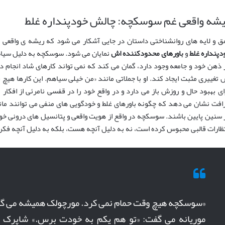
شه واقعی غم سوسکچه: چالش خودپنداره غلط
ق و لایه های روانشناختی داستان در جایی آشکار می شود که ریشه ی واقعی ن
دپنداره غلط
و
باورهای محدودکننده اش
نمایان می شود. سوسکچه به دلیل سیاه
 ذهن خود و جامعه وجود دارد، گمان می کند که نمی تواند کارهای شاد انجام 
 تغییری مثبت ایجاد کند. او با جملاتی مانند «من خیلی سیاهم. این کارها هیچ ف
ای بهبود حال و روزش باز می دارد و در واقع خود را در قفسی نامرئی از افکا
افت نشان می دهد که چگونه باورهای غلط و خودگویی های منفی می توانند مانع
 سنین پایین باشند. سوسکچه در واقع از هویت واقعی و پتانسیل های درونی خو
تظارات قالبی محبوس کرده است، نه به دلیل آنچه هست، بلکه به دلیل آنچه فک
«سوسکچه هیچ وقت حمام نمی کرد. مورچولک همیشه می گف
موریانه می گفت: «تو هم یکم به خودت برس.» شاپرک می