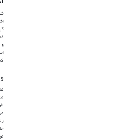
آش
شر
اش
گر
غم
و 
اس
کش
ور
نق
تن
نا
می
رف
حا
تو