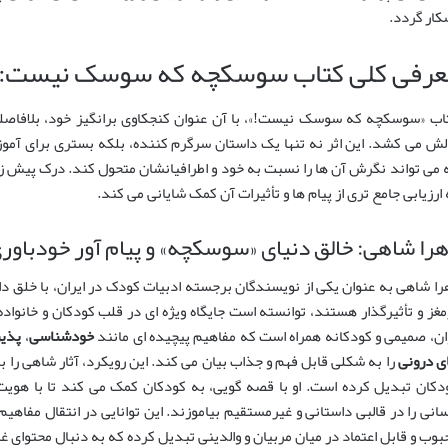
کار گردد.
عرفی کلی کتاب سوسکچه که سوسک نیست: از 
اب «سوسکچه که سوسک نیست!»، با آن عنوان کنجکاوی برانگیز خود، بلافاصله
لش می کشد. این اثر نه تنها یک داستان سرگرم کننده، بلکه بستری برای آم
 می تواند نگرش آن ها را نسبت به خود و اطرافیانشان متحول کند. درک پیش زم
 ارزیابی جامع تری از پیام ها و تأثیرات آن کمک شایانی می کند.
را شاهی: خالق دنیای «سوسکچه» و پیام آور خودباور
را شاهی به عنوان یکی از نویسندگان برجسته ادبیات کودک در ایران، با خلق دا
مغز و تأثیرگذار هستند، توانسته است جایگاه ویژه ای در قلب کودکان و خانواده 
ان، صمیمی و کودکانه همراه است که مفاهیم پیچیده ای مانند
خودشناسی
،
پذیر
ی درونی
را به شکلی قابل فهم و جذاب بیان می کند. این رویکرد، آثار شاهی را ب
دکان تبدیل کرده است. او با قصه گویی، به کودکان کمک می کند تا با هویت خ
سانی را در قالبی داستانی و غیرمستقیم بیاموزند. این توانایی در انتقال مفاهی
بوب و قابل اعتماد در میان مربیان و والدینی تبدیل کرده که به دنبال محتوای