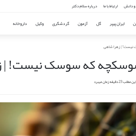
و دانش
ارتباط با ما
درباره سلام دکتر
ن
ایران پیپر
گل
آزمون
گردشگری
وکیل
داروخانه
نیست! | زهرا شاهی
سوسکچه که سوسک نیست! | ز
2 دقیقه زمان میبرد