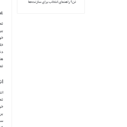
تن؟ راهنمای انتخاب برای سازنده‌ها
عل
تص
بی
خو
خل
دن
ها
تص
ان
ان
تم
خر
بر
سر