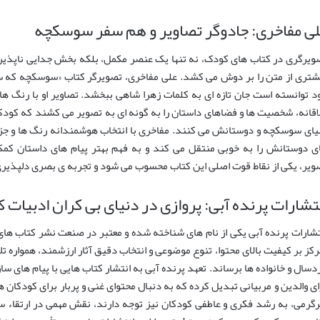
ی مفاخری: جادوگر تصاویر و هم سفر سوسکچه
ویرگری در کتاب های کودک، نه تنها یک عنصر مکمل، بلکه بخش جدایی ناپذیری 
شتری از متن را بر دوش می کشد. علی مفاخری، تصویرگر کتاب «سوسکچه که
د توانسته است جان تازه ای به کلمات زهرا شاهی ببخشد. تصاویر او با رنگ ه
اقانه، شخصیت ها و فضاهای داستان را به گونه ای به تصویر می کشند که کودکان
یای سوسکچه و دوستانش می کنند. مفاخری با انتخاب هوشمندانه رنگ ها و ج
ی دوستانش را به خوبی منتقل می کند و به فهم بهتر پیام های داستان کمک
ویر، یکی از نقاط قوت اصلی این کتاب محسوب می شود و تجربه ی بصری دلپذیری ر
تشارات پرنده آبی: پروازی در دنیای بی کران ادبیات 
تشارات پرنده آبی یکی از نام های شناخته شده و معتبر در صنعت نشر کتاب های 
رکز بر کیفیت بالای محتوا، تنوع موضوعی و انتخاب دقیق آثار ارزشمند، همواره ت
دسال و خانواده ها برساند. تعهد پرنده آبی به انتشار کتاب هایی با پیام های س
ای والدین و مربیانی تبدیل کرده که به دنبال محتوای غنی و پربار برای کودکان هس
گرمی، به رشد فکری و عاطفی کودکان نیز توجه دارند، نقش مهمی در ارتقاء سط