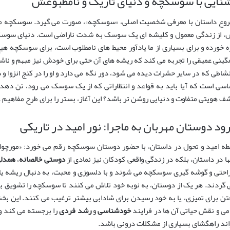
نایی با سوسکچه و دنیای تاریک و نامطبوعش
وع داستان با معرفی شخصیت اصلی، «سوسکچه»، صورت می گیرد. سوسکچه مو
، از زندگی معمول و کلیشه ای یک سوسک به شدت ناراضی است. دنیای سوسک ها
ه خورده و برای بسیاری از ما یادآور محیط های نامطلوب است، برای سوسکچه هی
گینی عمیقی را تجربه می کند که ریشه های آن حتی برای خودش نیز مبهم و ناشناخ
نشاطی که در سایر حشرات دیده می شود، دور نگه می دارد و او را در کنج انزوا 
اسی است که آیا باید به قواعد و انتظاراتی که از یک سوسک می رود، تن دهد 
ف هویتی متفاوت و دنیایی روشن تر باشد؟ این آغاز، بستر را برای طرح مفاهیم
ود دوستان مهربان به ماجرا: نور امید در تاریکی
طه امید و تحول در داستان، با حضور دوستان سوسکچه رقم می خورد: «مورچول
ها در داستان، بلکه در زندگی واقعی کودکان نیز نمادی از
دوستی خالصانه
،
همدل
راحتی و گوشه گیری سوسکچه می شوند و با دلسوزی و محبت، به دنبال ریشه یابی
 گردند. هر یک از دوستان، به نوبه خود تلاش می کنند تا سوسکچه را تشویق به تغ
تن برای تمیزی، یا به خود رسیدن برای شادابی بیشتر ترغیب می کنند. این ب
می و نقش حیاتی آن ها در فرایند
خودشناسی
و
رشد فردی
را برجسته می کند 
اند راهگشای بسیاری از مشکلات درونی باشد.