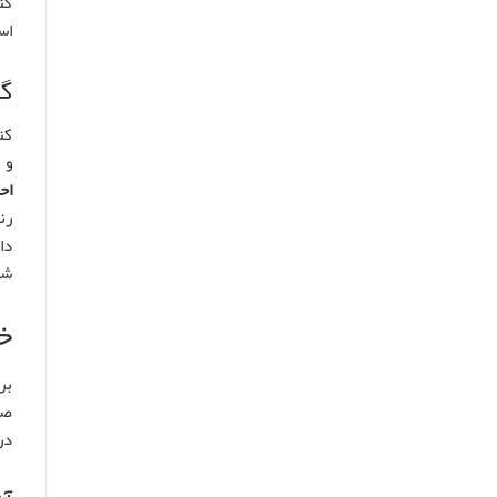
کت
اس
گرو
و 
اح
رن
دا
شخ
خ
بر
صو
در