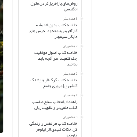
روش‌های پارافریز کردن متون
انگلیسی
1 هفته پیش
خلاصه کتاب بدون اندیشه
کارآفرینی نامحدود | درس های
مایکل سیمونز
2 هفته پیش
خلاصه کتاب اصول موفقیت
جک کنفیلد – هر آنچه باید
بدانید
2 هفته پیش
خلاصه کتاب گرگ اثر هوشنگ
گلشیری | مروری جامع
2 هفته پیش
راهنمای انتخاب سطح مناسب
کتاب علمی برای تقویت زبان
3 هفته پیش
خلاصه کتاب هر نفس را زندگی
کن – نکات کلیدی اثر نیلوفر
داودپور