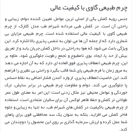
چرم طبیعی گاوی با کیفیت عالی
جنس رویه کفش یکی از اصلی ترین عوامل تعیین کننده دوام، زیبایی و
راحتی آن است. در کفش طبی مردانه شهرام طب مدل کلارک، از چرم
طبیعی گاوی با کیفیت عالی استفاده شده است. چرم طبیعی مزایای بی
شماری دارد که از جمله آن ها می توان به تنفس پذیری بالا اشاره کرد. این
ویژگی باعث می شود که هوا به راحتی در داخل کفش جریان یابد و از تعریق
بیش از حد پا، ایجاد بوی نامطبوع و تجمع رطوبت جلوگیری شود. علاوه بر
این، چرم طبیعی انعطاف پذیری فوق العاده ای دارد که به آن اجازه می دهد
به مرور زمان با فرم طبیعی پای شما قالب بگیرد و راحتی بی نظیری را فراهم
کند. این خاصیت انعطاف پذیری، از وارد آمدن فشار اضافی به نقاط حساس
پا جلوگیری می کند. دوام و مقاومت چرم طبیعی در برابر سایش، ترک
خوردگی و عوامل محیطی نیز مثال زدنی است؛ این امر به معنای طول عمر
طولانی تر کفش و حفظ ظاهر لوکس آن برای سالیان متمادی است. استفاده
از چرم طبیعی باکیفیت در کفش های شهرام طب، نه تنها به زیبایی و جلوه
فاخر کفش می افزاید، بلکه به عنوان یک سد محافظتی قوی برای پاهای
شما عمل کرده و ارزش سرمایه گذاری بر روی این محصول را دوچندان می
کند.