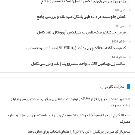
پودر پرو بی سی ای ای مکس ماسل: نقد تخصصی و جامع
1 دی 1404
کفش جلوبسته مردانه طبی پاتکان طب: نقد و بررسی جامع
1 دی 1404
قرص جوشان زینک پلاس ب کمپلکس آپوویتال: نقد کامل
24 آذر 1404
کرم ضد آفتاب فاقد چربی دکتر ژیلا SPF30 | نقد کامل و تخصصی
24 آذر 1404
سافت ژل ویتامین E 200 واحد سنتروویت | نقد و بررسی کامل
نظرات کاربران
شادمهر محمدی
در
چرا فوم EVA در تولیدات صنعتی بی رقیب است؟ بررسی مزایا و
موارد مصرف
ماندانا گلرخ
در
چرا فوم EVA در تولیدات صنعتی بی رقیب است؟ بررسی مزایا و موارد
مصرف
سحرناز کیامهر
در
جرثقیل ۳ تن یا ۷ تن؟ راهنمای انتخاب برای سازنده‌ها