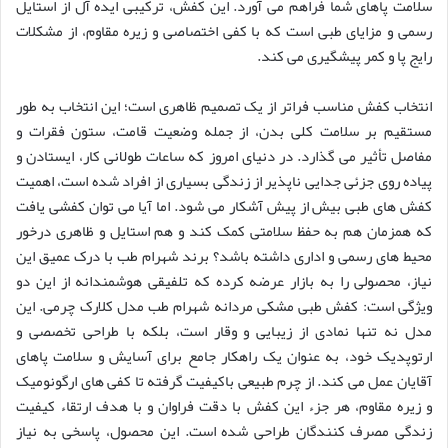
سلامت پاهای شما فراهم می آورد. این کفش، ترکیبی ایده آل از استایل
رسمی و مزایای طبی است که با کفی اختصاصی و زیره مقاوم، از مشکلات
رایج پا و کمر پیشگیری می کند.
انتخاب کفش مناسب فراتر از یک تصمیم ظاهری است؛ این انتخاب به طور
مستقیم بر سلامت کلی بدن، از جمله وضعیت قامت، ستون فقرات و
مفاصل تأثیر می گذارد. در دنیای امروز که ساعات طولانی کار، ایستادن و
پیاده روی جزئی جدایی ناپذیر از زندگی بسیاری از افراد شده است، اهمیت
کفش های طبی بیش از پیش آشکار می شود. اما آیا می توان کفشی یافت
که همزمان هم به حفظ سلامتی کمک کند و هم استایل و ظاهری درخور
محیط های رسمی و اداری داشته باشد؟ برند شهرام طب با درک عمیق این
نیاز، محصولی را به بازار عرضه کرده که تلفیقی هوشمندانه از این دو
ویژگی است: کفش طبی مشکی مردانه شهرام طب مدل کلارک چرمی. این
مدل نه تنها نمادی از زیبایی و وقار است، بلکه با طراحی تخصصی و
ارتوپدیک خود، به عنوان یک راهکار جامع برای آسایش و سلامت پاهای
آقایان عمل می کند. از چرم طبیعی باکیفیت گرفته تا کفی های ارگونومیک
و زیره مقاوم، هر جزء این کفش با دقت فراوان و با هدف ارتقاء کیفیت
زندگی مصرف کنندگان طراحی شده است. این محصول، پاسخی به نیاز