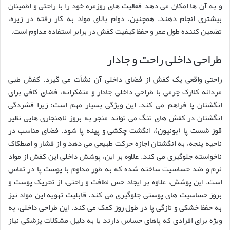
و به آن ها امکان می دهد فعالیت های روزمره خود را با راحتی و اطمینان
بیشتری انجام دهند. همچنین، دوام بالای مواد به کار رفته در زیره،
تضمین کننده طول عمر و حفظ کیفیت کفش در برابر استفاده مداوم است.
طراحی داخلی راحت و جادار
راحتی واقعی یک کفش از فضای داخلی آن نشأت می گیرد. کفش طبی
مردانه کلارک چرمی با طراحی داخلی جادار و متفکرانه، فضای کافی برای
انگشتان پا فراهم می کند. این ویژگی بسیار مهم است؛ زیرا فشردگی
انگشتان در کفش های تنگ می تواند منجر به بروز ناهنجاری هایی نظیر
قوز شست پا (بونیون)، انگشت چکشی و پینه پا شود. فضای مناسب در
ناحیه پنجه، به انگشتان اجازه حرکت طبیعی می دهد و از فشار و اصطکاک
ناخواسته جلوگیری می کند. علاوه بر این، پوشش داخلی این کفش از مواد
نرم و ضد حساسیت ساخته شده که به طور مداوم با پوست پا در تماس
است. این پوشش، علاوه بر ایجاد حس لطافت و راحتی، از تحریک پوست و
بروز حساسیت های پوستی جلوگیری می کند. قابلیت تهویه این مواد نیز
به حفظ خشکی و تازگی پا در طول روز کمک می کند. این طراحی داخلی، به
ویژه برای افرادی که پاهای حساس دارند یا به دلیل مشکلات پزشکی نیاز