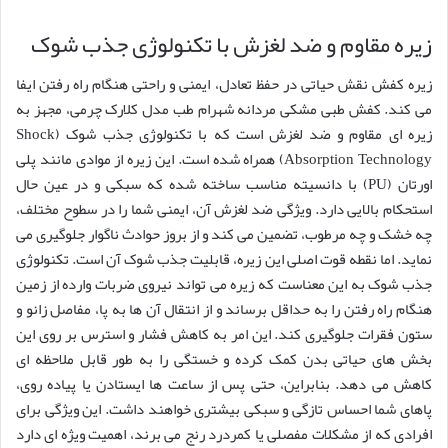
زیره مقاوم و ضد لغزش با تکنولوژی جذب شوک
زیره کفش نقش حیاتی در حفظ تعادل، ایمنی و راحتی هنگام راه رفتن ایفا
می کند. کفش طبی مشکی مردانه شهرام طب مدل کلارک چرمی، مجهز به
زیره ای مقاوم و ضد لغزش است که با تکنولوژی جذب شوک (Shock
Absorption Technology) همراه شده است. این زیره از موادی مانند پلی
اورتان (PU) با دانسیته مناسب ساخته شده که سبکی و در عین حال
استحکام بالایی دارد. ویژگی ضد لغزش آن، ایمنی شما را در سطوح مختلف،
چه خشک و چه مرطوب، تضمین می کند و از بروز حوادث ناگوار جلوگیری می
نماید. اما نقطه قوت اصلی این زیره، قابلیت جذب شوک آن است. تکنولوژی
جذب شوک به این معناست که زیره می تواند نیروی ضربات وارده از زمین
هنگام راه رفتن را به حداقل برساند و از انتقال آن ها به پا، مفاصل زانو و
ستون فقرات جلوگیری کند. این امر به کاهش فشار و استرس بر روی این
بخش های حیاتی بدن کمک کرده و خستگی را به طور قابل ملاحظه ای
کاهش می دهد. بنابراین، حتی پس از ساعت ها ایستادن یا پیاده روی،
پاهای شما احساس تازگی و سبکی بیشتری خواهند داشت. این ویژگی برای
افرادی که از مشکلات مفصلی یا کمردرد رنج می برند، اهمیت ویژه ای دارد