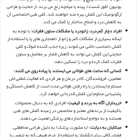
بونیون (قوز شست)، پینه یا میخچه رنج می برند، از حمایت و طراحی
ارگونومیک این کفش بهره مند خواهند شد. کفی طبی اختصاصی آن
به کاهش درد و اصلاح ساختار پا کمک می کند.
افراد دچار کمردرد، زانودرد یا مشکلات ستون فقرات:
با توجه به
اینکه بسیاری از مشکلات کمر و زانو از ناهنجاری های پا یا استفاده از
کفش نامناسب ناشی می شوند، زیره جذب کننده شوک و کفی
حمایتی این کفش می تواند به کاهش فشار بر مفاصل و ستون
فقرات کمک کرده و درد را تسکین دهد.
کسانی که ساعت های طولانی می ایستند یا پیاده روی می کنند:
معلمین، فروشندگان، کادر درمان و هر فردی که فعالیت شغلی اش
مستلزم ایستادن یا راه رفتن طولانی مدت است، از کاهش خستگی و
پشتیبانی مداوم این کفش قدردانی خواهد کرد.
خریداران آگاه به برند و کیفیت:
افرادی که به دنبال محصولات
باکیفیت از برندهای معتبر و متخصص در زمینه کفش های طبی
هستند و به دوام و استانداردهای پزشکی اهمیت می دهند.
مبتلایان به دیابت:
(با مشورت پزشک) به دلیل طراحی محافظتی،
فضای کافی برای انگشتان و استفاده از چرم طبیعی که به تنفس پا