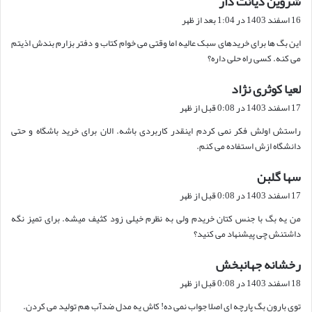
شروین دیانت دار
ف
16 اسفند 1403 در 1:04 بعد از ظهر
ت
این بگ ها برای خریدهای سبک عالیه اما وقتی می خوام کتاب و دفتر بزارم بندش اذیتم
:
می کنه. کسی راه حلی داره؟
لعیا کوثری نژاد
گ
ف
17 اسفند 1403 در 0:08 قبل از ظهر
ت
راستش اولش فکر نمی کردم اینقدر کاربردی باشه. الان برای خرید باشگاه و حتی
:
دانشگاه ازش استفاده می کنم.
سها گلبن
گ
ف
17 اسفند 1403 در 0:08 قبل از ظهر
ت
من یه بگ با جنس کتان خریدم ولی به نظرم خیلی زود کثیف میشه. برای تمیز نگه
:
داشتنش چی پیشنهاد می کنید؟
رخشانه جهانبخش
گ
ف
18 اسفند 1403 در 0:08 قبل از ظهر
ت
توی بارون بگ پارچه ای اصلا جواب نمی ده! کاش یه مدل ضدآب هم تولید می کردن.
: