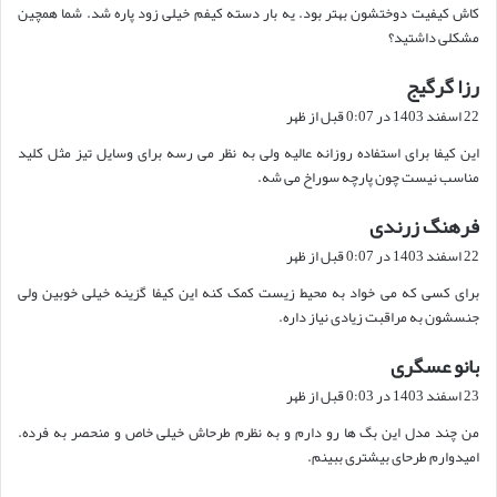
کاش کیفیت دوختشون بهتر بود. یه بار دسته کیفم خیلی زود پاره شد. شما همچین
:
مشکلی داشتید؟
رزا گرگیج
گ
ف
22 اسفند 1403 در 0:07 قبل از ظهر
ت
این کیفا برای استفاده روزانه عالیه ولی به نظر می رسه برای وسایل تیز مثل کلید
:
مناسب نیست چون پارچه سوراخ می شه.
فرهنگ زرندی
گ
ف
22 اسفند 1403 در 0:07 قبل از ظهر
ت
برای کسی که می خواد به محیط زیست کمک کنه این کیفا گزینه خیلی خوبین ولی
:
جنسشون به مراقبت زیادی نیاز داره.
بانو عسگری
گ
ف
23 اسفند 1403 در 0:03 قبل از ظهر
ت
من چند مدل این بگ ها رو دارم و به نظرم طرحاش خیلی خاص و منحصر به فرده.
:
امیدوارم طرحای بیشتری ببینم.