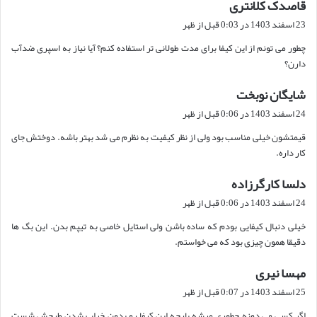
قاصدک کلانتری
گ
ف
23 اسفند 1403 در 0:03 قبل از ظهر
ت
چطور می تونم از این کیفا برای مدت طولانی تر استفاده کنم؟ آیا نیاز به اسپری ضدآب
:
دارن؟
شایگان نوبخت
گ
ف
24 اسفند 1403 در 0:06 قبل از ظهر
ت
قیمتشون خیلی مناسب بود ولی از نظر کیفیت به نظرم می شد بهتر باشه. دوختش جای
:
کار داره.
دلسا کارگرزاده
گ
ف
24 اسفند 1403 در 0:06 قبل از ظهر
ت
خیلی دنبال کیفایی بودم که ساده باشن ولی استایل خاصی به تیپم بدن. این بگ ها
:
دقیقا همون چیزی بود که می خواستم.
مهسا نیری
گ
ف
25 اسفند 1403 در 0:07 قبل از ظهر
ت
اگر کسی می دونه چطوری میشه پارچه این کیفا رو بدون خراب شدن طرحش شست