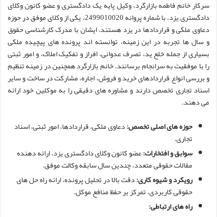
سرکار خانم فاطمه بازارگرد، وکیل پایه یک دادگستری و عضو کانون وکلای
دادگستری یزد، با شماره پروانه 2499010020، یکی از وکلای موفق در حوزه
دعاوی ملکی و قراردادها در یزد هستند. ایشان با مدرک کارشناسی حقوق
و سال ها تجربه در این زمینه، توانسته اند پرونده های پیچیده ملکی
بسیاری از جمله خلع ید، تصرف عدوانی، افراز و تفکیک املاک، و امور ثبتی
را با موفقیت به سرانجام برسانند. خانم بازارگرد همچنین در زمینه تنظیم
و بررسی انواع قراردادهای خرید و فروش، اجاره، مشارکت در ساخت و سایر
اسناد تجاری تخصص دارند و مشاوره های دقیقی را به موکلین خود ارائه
می دهند.
حوزه های اصلی تخصص:
دعاوی ملکی، قراردادها، امور ثبتی، اسناد
تجاری.
سوابق و افتخارات:
عضو کانون وکلای دادگستری یزد، ارائه دهنده
مقالات حقوقی متعدد، چندین سال سابقه وکالت موفق.
رویکرد و شیوه کاری:
دقت بالا در تحلیل پرونده، ارائه راه حل های
حقوقی کاربردی، تمرکز بر حفظ منافع موکل.
راه های ارتباطی: