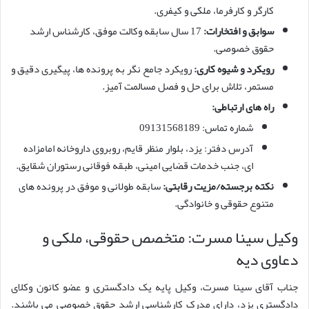
کارگر و کارفرما، ملکی و کیفری.
سوابق و افتخارات:
17 سال سابقه وکالت موفق، کارشناس ارشد
حقوق خصوصی.
رویکرد و شیوه کاری:
رویکرد جامع نگر به پرونده ها، پیگیری دقیق و
مستمر، تلاش برای حل و فصل مسالمت آمیز.
راه های ارتباطی:
شماره تماس: 09131568189
آدرس دفتر: یزد، بلوار منظر قایم، روبروی داروخانه امامزاده
ای، جنب خدمات قضایی امینی، طبقه فوقانی رستوران شقایق.
نکته برجسته/مزیت رقابتی:
سابقه طولانی و موفق در پرونده های
متنوع حقوقی و خانوادگی.
وکیل سینا مسرت: متخصص حقوقی، ملکی و
دعاوی دیه
جناب آقای سینا مسرت، وکیل پایه یک دادگستری و عضو کانون وکلای
دادگستری یزد، دارای مدرک کارشناسی ارشد حقوق خصوصی می باشند.