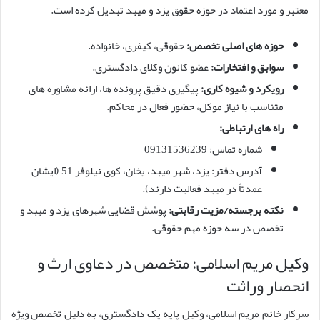
معتبر و مورد اعتماد در حوزه حقوق یزد و میبد تبدیل کرده است.
حوزه های اصلی تخصص:
حقوقی، کیفری، خانواده.
سوابق و افتخارات:
عضو کانون وکلای دادگستری.
رویکرد و شیوه کاری:
پیگیری دقیق پرونده ها، ارائه مشاوره های
متناسب با نیاز موکل، حضور فعال در محاکم.
راه های ارتباطی:
شماره تماس: 09131536239
آدرس دفتر: یزد، شهر میبد، یخان، کوی نیلوفر 51 (ایشان
عمدتاً در میبد فعالیت دارند).
نکته برجسته/مزیت رقابتی:
پوشش قضایی شهرهای یزد و میبد و
تخصص در سه حوزه مهم حقوقی.
وکیل مریم اسلامی: متخصص در دعاوی ارث و
انحصار وراثت
سرکار خانم مریم اسلامی، وکیل پایه یک دادگستری، به دلیل تخصص ویژه