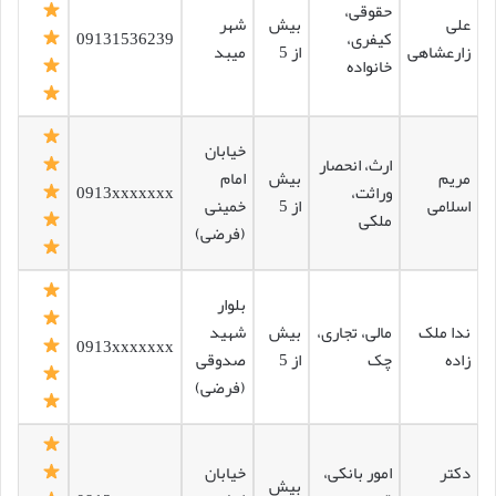
حقوقی،
علی
بیش
شهر
کیفری،
09131536239
زارعشاهی
از 5
میبد
خانواده
خیابان
ارث، انحصار
مریم
بیش
امام
وراثت،
0913xxxxxxx
اسلامی
از 5
خمینی
ملکی
(فرضی)
بلوار
ندا ملک
مالی، تجاری،
بیش
شهید
0913xxxxxxx
زاده
چک
از 5
صدوقی
(فرضی)
دکتر
امور بانکی،
خیابان
بیش