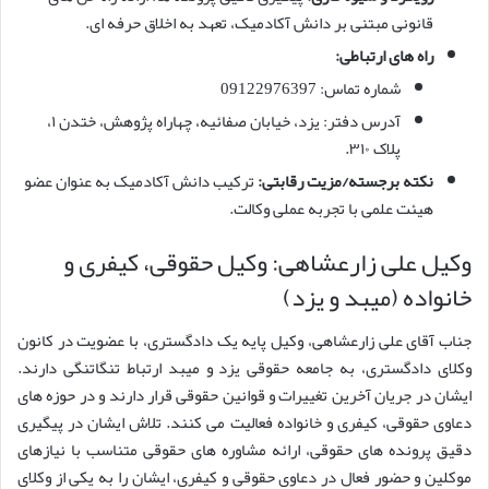
قانونی مبتنی بر دانش آکادمیک، تعهد به اخلاق حرفه ای.
راه های ارتباطی:
شماره تماس: 09122976397
آدرس دفتر: یزد، خیابان صفائیه، چهاراه پژوهش، ختدن ١،
پلاک ٣١٠.
نکته برجسته/مزیت رقابتی:
ترکیب دانش آکادمیک به عنوان عضو
هیئت علمی با تجربه عملی وکالت.
وکیل علی زارعشاهی: وکیل حقوقی، کیفری و
خانواده (میبد و یزد)
جناب آقای علی زارعشاهی، وکیل پایه یک دادگستری، با عضویت در کانون
وکلای دادگستری، به جامعه حقوقی یزد و میبد ارتباط تنگاتنگی دارند.
ایشان در جریان آخرین تغییرات و قوانین حقوقی قرار دارند و در حوزه های
دعاوی حقوقی، کیفری و خانواده فعالیت می کنند. تلاش ایشان در پیگیری
دقیق پرونده های حقوقی، ارائه مشاوره های حقوقی متناسب با نیازهای
موکلین و حضور فعال در دعاوی حقوقی و کیفری، ایشان را به یکی از وکلای