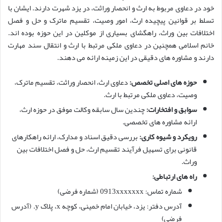
خود در دعاوی مربوط به ارث و انحصار وراثت، در یزد شهرت دارند. ایشان با
تسلط بر قوانین پیچیده ارث، امور وصیت، تقسیم ماترک و حل و فصل
اختلافات بین وراث، راهگشای بسیاری از موکلین در این حوزه بوده اند.
خانم اسلامی همچنین در دعاوی ملکی مرتبط با ارث و انتقال سند مهارت
دارند و مشاوره های دقیقی در این زمینه ارائه می دهند.
حوزه های اصلی تخصص:
دعاوی ارث، انحصار وراثت، تقسیم ماترک،
وصیت، دعاوی ملکی مرتبط با ارث.
سوابق و افتخارات:
چندین سال سابقه وکالت موفق در حوزه ارث،
ارائه مشاوره های تخصصی.
رویکرد و شیوه کاری:
بررسی دقیق اسناد و مدارک، ارائه راهکارهای
قانونی برای تسهیل فرآیند تقسیم ارث، حل و فصل اختلافات بین
وراث.
راه های ارتباطی:
شماره تماس: 0913xxxxxxx (شماره فرضی)
آدرس دفتر: یزد، خیابان امام خمینی، کوچه x، پلاک y. (آدرس
فرضی)