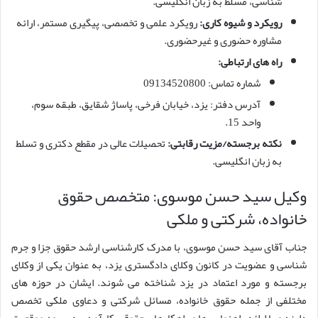
شناسی، مسلط به زبان انگلیسی.
رویکرد و شیوه کاری:
رویکرد علمی و تخصصی، پیگیری مستمر، ارائه
مشاوره حضوری و غیرحضوری.
راه های ارتباطی:
شماره تماس: 09134520800
آدرس دفتر: یزد، خیابان فرخی، پاساژ شقایق، طبقه سوم،
واحد 15.
نکته برجسته/مزیت رقابتی:
تحصیلات عالی در مقطع دکتری و تسلط
به زبان انگلیسی.
وکیل سید حسن موسوی: متخصص حقوق
خانواده، شرکتی و ملکی
جناب آقای سید حسن موسوی، با مدرک کارشناسی ارشد حقوق جزا و جرم
شناسی و عضویت در کانون وکلای دادگستری یزد، به عنوان یکی از وکلای
برجسته و مورد اعتماد در یزد شناخته می شوند. ایشان در حوزه های
مختلفی از جمله حقوق خانواده، مسائل شرکتی و دعاوی ملکی تخصص
دارند و با ارائه راهنمایی ها و راهکارهای حقوقی کارآمد، به بهبود موقعیت