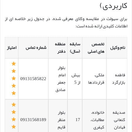
کاربردی)
برای سهولت در مقایسه وکلای معرفی شده، در جدول زیر خلاصه ای از
اطلاعات کلیدی ارائه شده است:
تخصص
سابقه
منطقه
نام وکیل
شماره تماس
امتیاز
های اصلی
(سال)
دفتر
بلوار
فاطمه
ملکی،
بیش
امام
09131585822
بازارگرد
قراردادها
از 5
جعفر
صادق
صدیقه
خانواده،
بلوار
کنعانی
مطالبات،
17
منظر
09131568189
فهادان
کیفری
قایم