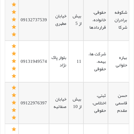
شکوفه
حقوقی،
بیش
خیابان
برادران
خانواده،
09132737539
از 5
مطهری
شرکا
قراردادها
شرکت ها،
بهاره
بلوار پاک
بیمه،
11
09131949574
حلوانی
نژاد
حقوقی
حسن
ثبتی،
بیش
خیابان
قاسمی
اختلاس،
09122976397
از 10
صفائیه
مقدم
حقوقی