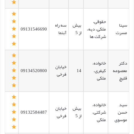
حقوقی،
سینا
بیش
سه راه
ملکی، دیه،
09131546690
مسرت
از 5
آبنما
شرکت ها
دکتر
خانواده،
خیابان
معصومه
کیفری،
14
09134520800
فرخی
قلیچ
ملکی
سید
خانواده،
بیش
خیابان
حسن
شرکتی،
09132584487
از 5
فرخی
موسوی
ملکی