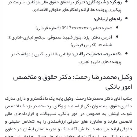
رویکرد و شیوه کاری:
تمرکز بر احقاق حقوق مالی موکلین، سرعت در
پیگیری پرونده ها، ارائه راهکارهای حقوقی اقتصادی.
راه های ارتباطی:
شماره تماس: 0913xxxxxxx (شماره فرضی)
آدرس دفتر: یزد، بلوار شهید صدوقی، مجتمع تجاری-اداری z،
طبقه w. (آدرس فرضی)
نکته برجسته/مزیت رقابتی:
توانایی بالا در پیگیری و موفقیت در
پرونده های مالی و تجاری.
وکیل محمدرضا رحمت: دکتر حقوق و متخصص
امور بانکی
جناب آقای دکتر محمدرضا رحمت، وکیل پایه یک دادگستری و دارای مدرک
دکتری حقوق، به عنوان یکی از اساتید و وکلای برجسته در یزد شناخته می
شوند. ایشان به خصوص در امور بانکی، تسهیلات، و قراردادهای مالی
تخصص دارند و مشاوره های حقوقی ارزشمندی را به اشخاص حقیقی و
حقوقی ارائه می دهند. دانش آکادمیک و تجربه عملی ایشان در دعاوی
پیچیده بانکی، وی را به گزینه ای مطمئن برای حل مسائل حقوقی این حوزه