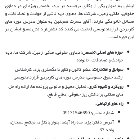
ایشان به عنوان یکی از وکلای برجسته در یزد، تخصص ویژه ای در دعاوی
حقوقی، ملکی، زمین، شرکت ها، دعاوی دیه ناشی از حوادث و تصادفات، و
مسائل خانوادگی دارند. آقای مسرت همچنین به عنوان مدرس دوره های
کاربردی قراردادنویسی فعالیت می کنند که نشان از دانش عمیق ایشان در
این حوزه است.
حوزه های اصلی تخصص:
دعاوی حقوقی، ملکی، زمین، شرکت ها، دیه
حوادث و تصادفات، خانواده.
سوابق و افتخارات:
عضو کانون وکلای دادگستری یزد، کارشناس
ارشد حقوق خصوصی، مدرس دوره های کاربردی قراردادنویسی.
رویکرد و شیوه کاری:
تحلیل دقیق و قانونی پرونده ها، ارائه راه حل
های مبتنی بر دانش روز حقوقی، دفاع قاطع.
راه های ارتباطی:
شماره تماس: 09131546690
آدرس دفتر: یزد، سه راه آبنما، بلوار پاکنژاد، مجتمع سبحان،
واحد 33.
نکته برجسته/مزیت رقابتی:
تخصص جامع در حقوق خصوصی و