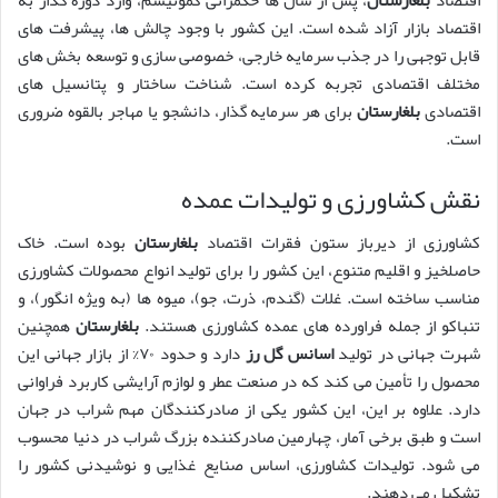
اقتصاد بازار آزاد شده است. این کشور با وجود چالش ها، پیشرفت های
قابل توجهی را در جذب سرمایه خارجی، خصوصی سازی و توسعه بخش های
مختلف اقتصادی تجربه کرده است. شناخت ساختار و پتانسیل های
اقتصادی
بلغارستان
برای هر سرمایه گذار، دانشجو یا مهاجر بالقوه ضروری
است.
نقش کشاورزی و تولیدات عمده
کشاورزی از دیرباز ستون فقرات اقتصاد
بلغارستان
بوده است. خاک
حاصلخیز و اقلیم متنوع، این کشور را برای تولید انواع محصولات کشاورزی
مناسب ساخته است. غلات (گندم، ذرت، جو)، میوه ها (به ویژه انگور)، و
تنباکو از جمله فراورده های عمده کشاورزی هستند.
بلغارستان
همچنین
شهرت جهانی در تولید
اسانس گل رز
دارد و حدود ۷۰% از بازار جهانی این
محصول را تأمین می کند که در صنعت عطر و لوازم آرایشی کاربرد فراوانی
دارد. علاوه بر این، این کشور یکی از صادرکنندگان مهم شراب در جهان
است و طبق برخی آمار، چهارمین صادرکننده بزرگ شراب در دنیا محسوب
می شود. تولیدات کشاورزی، اساس صنایع غذایی و نوشیدنی کشور را
تشکیل می دهند.