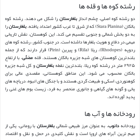
رشته کوه ها و قله ها
دو رشته کوه اصلی، چشم انداز
بلغارستان
را شکل می دهند. رشته کوه
بالکان (Stara Planina) که از شرق تا غرب کشور امتداد یافته،
بلغارستان
را
به دو بخش شمالی و جنوبی تقسیم می کند. این کوهستان، نقش تاریخی
مهمی در دفاع و هویت بلغارها داشته است. در جنوب کشور، رشته کوه های
ردوپه (Rhodopes)، ریلا (Rila) و پیرین (Pirin) قرار دارند که از جمله
بلندترین کوهستان های شبه جزیره بالکان هستند. قله
مصَلّی
، با ارتفاع
۲۹۲۵ متر در رشته کوه ریلا، بلندترین نقطه
بلغارستان
و کل شبه جزیره
بالکان محسوب می شود. این مناطق کوهستانی، مقصدی عالی برای
کوهنوردی، اسکی و طبیعت گردی هستند و با جنگل های انبوه، دریاچه های
یخی و گونه های گیاهی و جانوری منحصر به فرد، زیست بوم های غنی را
پدید آورده اند.
رودخانه ها و آب ها
رودخانه
دانوب
، به عنوان مرز طبیعی شمالی
بلغارستان
با رومانی، یکی از
مهم ترین آبراه های اروپا است و نقش کلیدی در حمل و نقل و اقتصاد