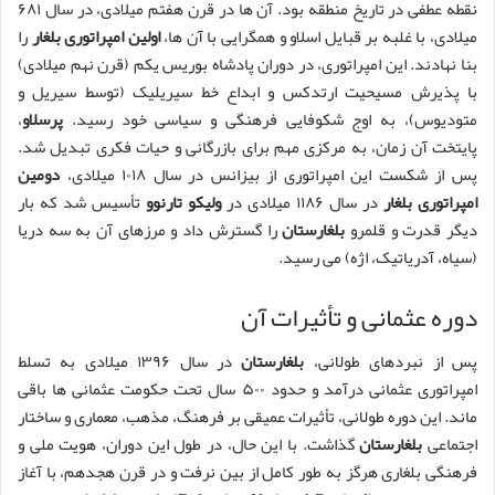
نقطه عطفی در تاریخ منطقه بود. آن ها در قرن هفتم میلادی، در سال ۶۸۱
میلادی، با غلبه بر قبایل اسلاو و همگرایی با آن ها،
اولین امپراتوری بلغار
را
بنا نهادند. این امپراتوری، در دوران پادشاه بوریس یکم (قرن نهم میلادی)
با پذیرش مسیحیت ارتدکس و ابداع خط سیریلیک (توسط سیریل و
متودیوس)، به اوج شکوفایی فرهنگی و سیاسی خود رسید.
پرسلاو
،
پایتخت آن زمان، به مرکزی مهم برای بازرگانی و حیات فکری تبدیل شد.
پس از شکست این امپراتوری از بیزانس در سال ۱۰۱۸ میلادی،
دومین
امپراتوری بلغار
در سال ۱۱۸۶ میلادی در
ولیکو تارنوو
تأسیس شد که بار
دیگر قدرت و قلمرو
بلغارستان
را گسترش داد و مرزهای آن به سه دریا
(سیاه، آدریاتیک، اژه) می رسید.
دوره عثمانی و تأثیرات آن
پس از نبردهای طولانی،
بلغارستان
در سال ۱۳۹۶ میلادی به تسلط
امپراتوری عثمانی درآمد و حدود ۵۰۰ سال تحت حکومت عثمانی ها باقی
ماند. این دوره طولانی، تأثیرات عمیقی بر فرهنگ، مذهب، معماری و ساختار
اجتماعی
بلغارستان
گذاشت. با این حال، در طول این دوران، هویت ملی و
فرهنگی بلغاری هرگز به طور کامل از بین نرفت و در قرن هجدهم، با آغاز