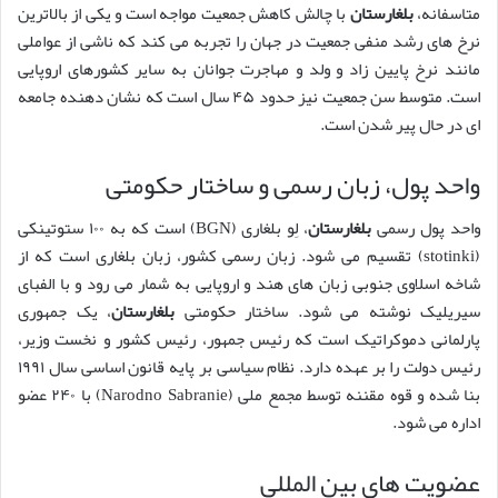
متاسفانه،
بلغارستان
با چالش کاهش جمعیت مواجه است و یکی از بالاترین
نرخ های رشد منفی جمعیت در جهان را تجربه می کند که ناشی از عواملی
مانند نرخ پایین زاد و ولد و مهاجرت جوانان به سایر کشورهای اروپایی
است. متوسط سن جمعیت نیز حدود ۴۵ سال است که نشان دهنده جامعه
ای در حال پیر شدن است.
واحد پول، زبان رسمی و ساختار حکومتی
واحد پول رسمی
بلغارستان
، لِو بلغاری (BGN) است که به ۱۰۰ ستوتینکی
(stotinki) تقسیم می شود. زبان رسمی کشور، زبان بلغاری است که از
شاخه اسلاوی جنوبی زبان های هند و اروپایی به شمار می رود و با الفبای
سیریلیک نوشته می شود. ساختار حکومتی
بلغارستان
، یک جمهوری
پارلمانی دموکراتیک است که رئیس جمهور، رئیس کشور و نخست وزیر،
رئیس دولت را بر عهده دارد. نظام سیاسی بر پایه قانون اساسی سال ۱۹۹۱
بنا شده و قوه مقننه توسط مجمع ملی (Narodno Sabranie) با ۲۴۰ عضو
اداره می شود.
عضویت های بین المللی