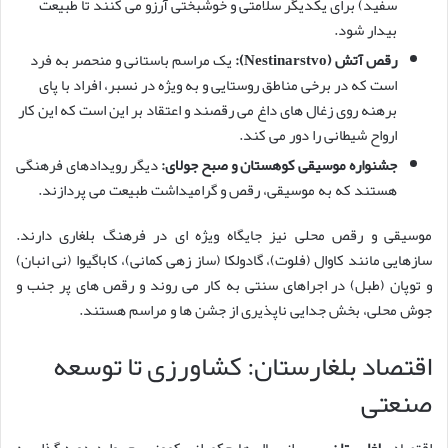
سفید) برای یکدیگر سلامتی و خوشبختی آرزو می کنند تا طبیعت
بیدار شود.
رقص آتش (Nestinarstvo):
یک مراسم باستانی و منحصر به فرد
است که در برخی مناطق روستایی و به ویژه در نسبر، افراد با پای
برهنه روی زغال های داغ می رقصند و اعتقاد بر این است که این کار
ارواح شیطانی را دور می کند.
جشنواره موسیقی کوهستان و صبح جولای:
دیگر رویدادهای فرهنگی
هستند که به موسیقی، رقص و گرامیداشت طبیعت می پردازند.
موسیقی و رقص محلی نیز جایگاه ویژه ای در فرهنگ بلغاری دارند.
سازهایی مانند کاوال (فلوت)، گادولکا (ساز زهی کمانی)، کاباگیوا (نی انبان)
و توپان (طبل) در اجراهای سنتی به کار می روند و رقص های پر جنب و
جوش محلی، بخش جدایی ناپذیری از جشن ها و مراسم هستند.
اقتصاد بلغارستان: کشاورزی تا توسعه
صنعتی
اقتصاد
بلغارستان
، پس از سال ها حکمرانی کمونیسم، وارد دوره گذار به