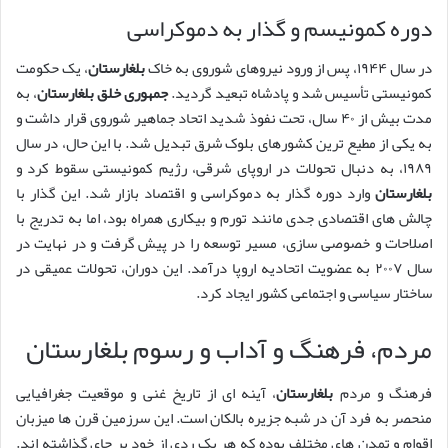
دوره کمونیسم و گذار به دموکراسی
در سال ۱۹۴۴، پس از ورود نیروهای شوروی به خاک
بلغارستان
، یک حکومت
کمونیستی تأسیس شد و پادشاه تبعید گردید.
جمهوری خلق بلغارستان
، به
مدت بیش از ۴۰ سال، تحت نفوذ شدید اتحاد جماهیر شوروی قرار داشت و
به یکی از مطیع ترین کشورهای بلوک شرق تبدیل شد. با این حال، در سال
۱۹۸۹، به دنبال تحولات در اروپای شرقی، رژیم کمونیستی سقوط کرد و
بلغارستان
وارد دوره گذار به دموکراسی و اقتصاد بازار شد. این گذار با
چالش های اقتصادی جدی مانند تورم و بیکاری همراه بود، اما به تدریج با
اصلاحات و خصوصی سازی، مسیر توسعه را در پیش گرفت و در نهایت در
سال ۲۰۰۷ به عضویت اتحادیه اروپا درآمد. این دوران، تحولات عمیقی در
ساختار سیاسی و اجتماعی کشور ایجاد کرد.
مردم، فرهنگ و آداب و رسوم بلغارستان
فرهنگ و مردم
بلغارستان
، آینه ای از تاریخ غنی و موقعیت جغرافیایی
منحصر به فرد آن در شبه جزیره بالکان است. این سرزمین قرن ها میزبان
اقوام و تمدن های مختلف بوده که هر یک ردی از خود بر جای گذاشته اند.