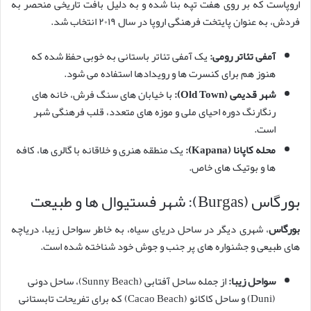
اروپاست که بر روی هفت تپه بنا شده و به دلیل بافت تاریخی منحصر به
فردش، به عنوان پایتخت فرهنگی اروپا در سال ۲۰۱۹ انتخاب شد.
آمفی تئاتر رومی:
یک آمفی تئاتر باستانی به خوبی حفظ شده که
هنوز هم برای کنسرت ها و رویدادها استفاده می شود.
شهر قدیمی (Old Town):
با خیابان های سنگ فرش، خانه های
رنگارنگ دوره احیای ملی و موزه های متعدد، قلب فرهنگی شهر
است.
محله کاپانا (Kapana):
یک منطقه هنری و خلاقانه با گالری ها، کافه
ها و بوتیک های خاص.
بورگاس (Burgas): شهر فستیوال ها و طبیعت
بورگاس
، شهری دیگر در ساحل دریای سیاه، به خاطر سواحل زیبا، دریاچه
های طبیعی و جشنواره های پر جنب و جوش خود شناخته شده است.
سواحل زیبا:
از جمله ساحل آفتابی (Sunny Beach)، ساحل دونی
(Duni) و ساحل کاکائو (Cacao Beach) که برای تفریحات تابستانی