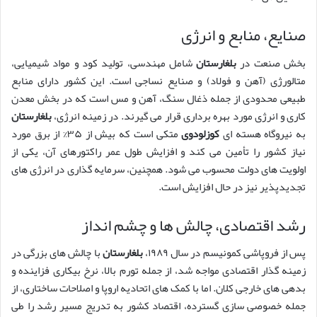
صنایع، منابع و انرژی
بخش صنعت در
بلغارستان
شامل مهندسی، تولید کود و مواد شیمیایی،
متالورژی (آهن و فولاد) و صنایع نساجی است. این کشور دارای منابع
طبیعی محدودی از جمله ذغال سنگ، آهن و مس است که در بخش معدن
کاری و انرژی مورد بهره برداری قرار می گیرند. در زمینه انرژی،
بلغارستان
به نیروگاه هسته ای
کوزلودوی
متکی است که بیش از ۳۵% از برق مورد
نیاز کشور را تأمین می کند و افزایش طول عمر راکتورهای آن، یکی از
اولویت های دولت محسوب می شود. همچنین، سرمایه گذاری در انرژی های
تجدیدپذیر نیز در حال افزایش است.
رشد اقتصادی، چالش ها و چشم انداز
پس از فروپاشی کمونیسم در سال ۱۹۸۹،
بلغارستان
با چالش های بزرگی در
زمینه گذار اقتصادی مواجه شد، از جمله تورم بالا، نرخ بیکاری فزاینده و
بدهی های خارجی کلان. اما با کمک های اتحادیه اروپا و اصلاحات ساختاری، از
جمله خصوصی سازی گسترده، اقتصاد کشور به تدریج مسیر رشد را طی