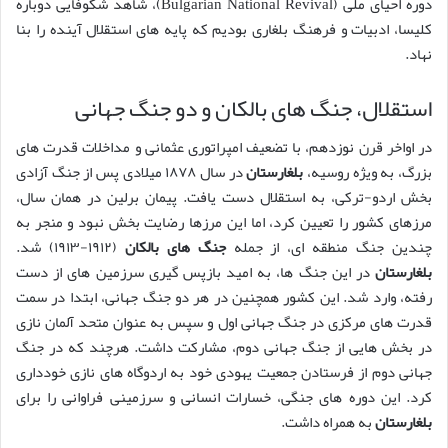
دوره احیای ملی (Bulgarian National Revival)، شاهد شکوفایی دوباره
کلیسا، ادبیات و فرهنگ بلغاری بودیم که پایه های استقلال آینده را بنا
نهاد.
استقلال، جنگ های بالکان و دو جنگ جهانی
در اواخر قرن نوزدهم، با تضعیف امپراتوری عثمانی و مداخلات قدرت های
بزرگ، به ویژه روسیه،
بلغارستان
در سال ۱۸۷۸ میلادی پس از جنگ آزادی
بخش اردو-ترکی، به استقلال دست یافت. پیمان برلین در همان سال،
مرزهای کشور را تعیین کرد، اما این مرزها رضایت بخش نبود و منجر به
چندین جنگ منطقه ای، از جمله
جنگ های بالکان
(۱۹۱۲-۱۹۱۳) شد.
بلغارستان
در این جنگ ها، به امید بازپس گیری سرزمین های از دست
رفته، وارد شد. این کشور همچنین در هر دو جنگ جهانی، ابتدا در سمت
قدرت های مرکزی در جنگ جهانی اول و سپس به عنوان متحد آلمان نازی
در بخش هایی از جنگ جهانی دوم، مشارکت داشت. هرچند که در جنگ
جهانی دوم از فرستادن جمعیت یهودی خود به اردوگاه های نازی خودداری
کرد. این دوره های جنگی، خسارات انسانی و سرزمینی فراوانی را برای
بلغارستان
به همراه داشت.