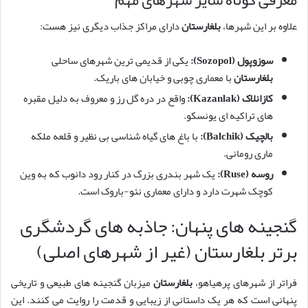
علاوه بر این شهرها،
بلغارستان
دارای مراکز جذاب دیگری نیز هست:
سوزوپول (Sozopol):
یکی از قدیمی ترین شهرهای ساحلی
بلغارستان
با معماری چوبی و خیابان های باریک.
کازانلاک (Kazanlak):
واقع در دره گل رز و معروف به دلیل مقبره
های تراکیه ای یونسکو.
بالچیک (Balchik):
با باغ های گیاه شناسی بی نظیر و قلعه ملکه
ماری رومانی.
روسه (Ruse):
یک شهر بندری بزرگ در کنار رود دانوب که به وین
کوچک شهرت دارد و دارای معماری نئو-باروک است.
گنجینه های پنهان: جاذبه های گردشگری
برتر بلغارستان (غیر از شهرهای اصلی)
فراتر از شهرهای پرهیاهو،
بلغارستان
میزبان گنجینه های طبیعی و تاریخی
پنهانی است که هر یک داستانی از زیبایی و قدمت را روایت می کنند. این