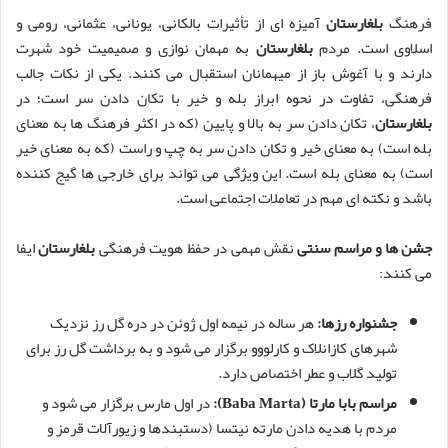
فرهنگ
بلغارستان
آمیزه ای از تأثیرات بالکانی، یونانی، عثمانی، رومی و
اسلاوی است. مردم
بلغارستان
به مهمان نوازی و صمیمیت خود شهرت
دارند و با آغوش باز از میهمانان استقبال می کنند. یکی از نکات جالب
فرهنگی، تفاوت در نحوه ابراز بله و خیر با تکان دادن سر است؛ در
بلغارستان
، تکان دادن سر به بالا و پایین (که در اکثر فرهنگ ها به معنای
بله است) به معنای خیر و تکان دادن سر به چپ و راست (که به معنای خیر
است) به معنای بله است. این ویژگی می تواند برای خارجی ها گیج کننده
باشد و نکته ای مهم در تعاملات اجتماعی است.
جشن ها و مراسم سنتی
نقش مهمی در حفظ هویت فرهنگی
بلغارستان
ایفا
می کنند:
جشنواره رزها:
هر ساله در نیمه اول ژوئن در دره گل رز نزدیک
شهرهای کازانلاک و کارلووو برگزار می شود و به برداشت گل رز برای
تولید گلاب و عطر اختصاص دارد.
مراسم بابا مارتا (Baba Marta):
در اول مارس برگزار می شود و
مردم با هدیه دادن مارته نیتسا (دستبندها و زیورآلات قرمز و