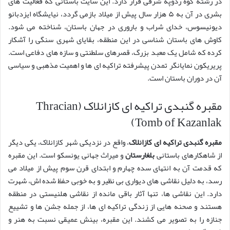
در رشته کوه ردوپه شرقی قرار دارد. این سایت باستانی که فعالیت های
بشری در آن به ۵ هزار سال پیش از میلاد بازمی گردد، نیایشگاه ایزدبانو
دیونیسوس، خدای شراب و باروری در جهان باستان، شناخته می شود.
کاوش های باستان شناسی در این منطقه، بقایای شهری سنگی را آشکار
کرده که شامل یک معبد بزرگ، قصرهای سلطنتی و سازه های دفاعی است.
پریریکون نمایانگر تمدن پیشرفته تراکیه ای ها و اهمیت مذهبی و سیاسی
آن در دوران باستان است.
مقبره گنبدی تراکیه ای کازانلاک (Thracian
Tomb of Kazanlak)
مقبره گنبدی تراکیه ای کازانلاک
، واقع در نزدیکی شهر کازانلاک، یکی دیگر
از شاهکارهای باستانی
بلغارستان
و میراث جهانی یونسکو است. این مقبره
که قدمت آن به انتهای سده چهارم و ابتدای قرن سوم پیش از میلاد می
رسد، به دلیل نقاشی های دیواری بی نظیر و به خوبی حفظ شده اش، شهرت
دارد. این نقاشی ها، تنها آثار باقی مانده از نقاشی هلنیستی در منطقه
هستند و صحنه هایی از زندگی تراکیه ای ها، از جمله جشن ها و تشییع
جنازه را به تصویر می کشند. این مقبره، بینش عمیقی نسبت به هنر و