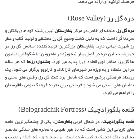
فرهنگ تراکیه ای ارائه می دهد.
دره گل رز (Rose Valley)
دره گل رز
، منطقه ای خاص در مرکز
بلغارستان
(بین رشته کوه های بالکان و
سِرِدنا گُرا) است که به دلیل کشت وسیع گل رز دمشقی و تولید گلاب و عطر
رز شهرت جهانی دارد.
بلغارستان
بزرگترین تولیدکننده اسانس گل رز در
جهان است. این دره در فصل بهار (به ویژه در ماه ژوئن) با شکوفایی میلیون
ها گل رز، مناظر فوق العاده ای را پدید می آورد.
جشنواره رزها
که هر ساله
در این منطقه و به ویژه در شهرهای کازانلاک و کارلووو برگزار می شود، یک
رویداد فرهنگی پرشور است که شامل برداشت گل رز، رقص های محلی و
نمایش های سنتی می شود و فرصتی برای تجربه فرهنگ بومی
بلغارستان
را فراهم می آورد.
قلعه بلگورادچیک (Belogradchik Fortress)
قلعه بلگورادچیک
، در شمال غربی
بلغارستان
، یکی از چشمگیرترین قلعه
های تاریخی این کشور است که به طور طبیعی با صخره های سنگی منحصر
به فرد بلگورادچیک ترکیب شده است. این صخره ها، که اشکال عجیب و