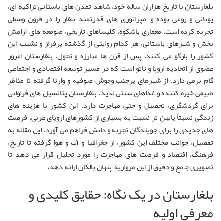
بلغارستان با تاریخ هزاران ساله خود، شاهد تمدن های باستانی تراکیه ای،
یونانی و رومی بوده و امپراتوری های قدرتمند بلغار را در قرون وسطی
تجربه کرده است. معماری باشکوه، کلیساهای تاریخی، صومعه های آرامش
بخش و شهرهای باستانی، هر کدام روایتی از گذشته پرفراز و نشیب این
کشور را بازگو می کنند. پس از قرن ها مبارزه و تحول، بلغارستان امروز
عضوی از اتحادیه اروپا و ناتو است که در مسیر توسعه اقتصادی و اجتماعی
گام برمی دارد. از شهرهای پرجنب وجوش صوفیه و وارنا گرفته تا مناظر
طبیعی خیره کننده و غذاهای سنتی لذیذ، بلغارستان پتانسیل های فراوانی
برای گردشگری، تحصیل و حتی مهاجرت دارد. این کشور با هزینه های
زندگی نسبتاً پایین تر نسبت به بسیاری از کشورهای اروپای غربی، فرصت
های جدیدی را برای جویندگان تجربه و دانش فراهم می آورد. این مقاله به
تفصیل، جوانب مختلف این کشور، از جغرافیا و آب و هوا گرفته تا تاریخ،
فرهنگ، اقتصاد و فرصت های مهاجرت را مورد تحلیل قرار می دهد تا
تصویری جامع و دقیق از این مروارید پنهان بالکان ارائه دهد.
بلغارستان در یک نگاه: حقایق کلیدی و
معرفی اولیه