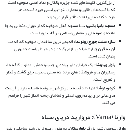
از بزرگترین کلیساهای شبه جزیره بالکان و نماد اصلی صوفیه است
که با گنبدهای طلایی و معماری نئو-بیزانسی خیره کننده، هر
بازدیدکننده ای را تحت تأثیر قرار می دهد.
مسجد بانیا باشی:
تنها مسجد فعال صوفیه که از دوران عثمانی به جا
مانده و نمونه ای از معماری اسلامی در قلب اروپا است.
سازه سنت جورج روتوندا:
قدیمی ترین ساختمان صوفیه که قدمت
آن به قرن چهارم میلادی بازمی گردد و در حیاط ریاست جمهوری
پنهان شده است.
بلوار ویتوشا:
یک خیابان عابر پیاده پر جنب و جوش، مملو از کافه ها،
رستوران ها و فروشگاه های برند که محلی محبوب برای گشت و گذار
و تفریح است.
کوه ویتوشا:
تنها ۲۰ دقیقه با مرکز شهر صوفیه فاصله دارد و فرصت
های عالی برای پیاده روی، اسکی و تماشای چشم انداز شهر را فراهم
می کند.
وارنا (Varna): مروارید دریای سیاه
وارنا
، سومین شهر بزرگ
بلغارستان
، به عنوان مهم ترین شهر ساحلی و بندر