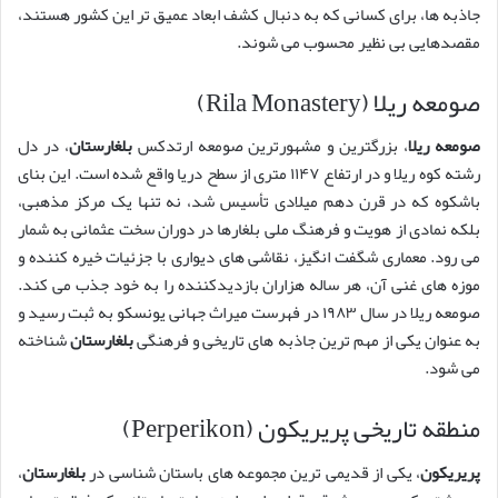
جاذبه ها، برای کسانی که به دنبال کشف ابعاد عمیق تر این کشور هستند،
مقصدهایی بی نظیر محسوب می شوند.
صومعه ریلا (Rila Monastery)
صومعه ریلا
، بزرگترین و مشهورترین صومعه ارتدکس
بلغارستان
، در دل
رشته کوه ریلا و در ارتفاع ۱۱۴۷ متری از سطح دریا واقع شده است. این بنای
باشکوه که در قرن دهم میلادی تأسیس شد، نه تنها یک مرکز مذهبی،
بلکه نمادی از هویت و فرهنگ ملی بلغارها در دوران سخت عثمانی به شمار
می رود. معماری شگفت انگیز، نقاشی های دیواری با جزئیات خیره کننده و
موزه های غنی آن، هر ساله هزاران بازدیدکننده را به خود جذب می کند.
صومعه ریلا در سال ۱۹۸۳ در فهرست میراث جهانی یونسکو به ثبت رسید و
به عنوان یکی از مهم ترین جاذبه های تاریخی و فرهنگی
بلغارستان
شناخته
می شود.
منطقه تاریخی پریریکون (Perperikon)
پریریکون
، یکی از قدیمی ترین مجموعه های باستان شناسی در
بلغارستان
،