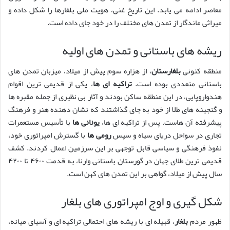
معاصر ادامه می یابد. این تاریخ غنی، هویت ملی بلغارها را شکل داده و
میراثی ماندگار از تمدن های مختلف را در خود جای داده است.
ریشه های باستانی و تمدن های اولیه
منطقه کنونی
بلغارستان
، از هزاره سوم پیش از میلاد، میزبان تمدن های
باستانی متعددی بوده است.
تراکیه ای ها
، یکی از قدیمی ترین اقوام
هندواروپایی، در این منطقه ساکن بودند و آثار بی نظیری از جمله مقبره ها
و گنجینه های طلا از خود به جای گذاشتند که نشان دهنده هنر و فرهنگ
پیشرفته آن هاست. پس از تراکیه ای ها،
یونانی ها
با تأسیس مستعمرات
تجاری در سواحل دریای سیاه و سپس
رومی ها
با گسترش امپراتوری خود،
نفوذ فرهنگی و سیاسی قابل توجهی بر این سرزمین اعمال کردند. کشف
قدیمی ترین طلای جهان در گورستان باستانی وارنا، به قدمت ۴۶۰۰ تا ۴۲۰۰
سال پیش از میلاد، گواهی بر این تمدن های کهن است.
شکل گیری و اوج امپراتوری های بلغار
ظهور مردم
بلغار
، قبیله ای با ریشه های احتمالی تراکیه ای و آسیای میانه،