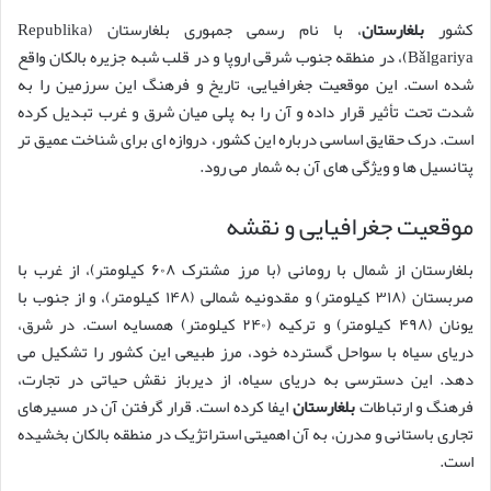
کشور
بلغارستان
، با نام رسمی جمهوری بلغارستان (Republika
Bǎlgariya)، در منطقه جنوب شرقی اروپا و در قلب شبه جزیره بالکان واقع
شده است. این موقعیت جغرافیایی، تاریخ و فرهنگ این سرزمین را به
شدت تحت تأثیر قرار داده و آن را به پلی میان شرق و غرب تبدیل کرده
است. درک حقایق اساسی درباره این کشور، دروازه ای برای شناخت عمیق تر
پتانسیل ها و ویژگی های آن به شمار می رود.
موقعیت جغرافیایی و نقشه
بلغارستان از شمال با رومانی (با مرز مشترک ۶۰۸ کیلومتر)، از غرب با
صربستان (۳۱۸ کیلومتر) و مقدونیه شمالی (۱۴۸ کیلومتر)، و از جنوب با
یونان (۴۹۸ کیلومتر) و ترکیه (۲۴۰ کیلومتر) همسایه است. در شرق،
دریای سیاه با سواحل گسترده خود، مرز طبیعی این کشور را تشکیل می
دهد. این دسترسی به دریای سیاه، از دیرباز نقش حیاتی در تجارت،
فرهنگ و ارتباطات
بلغارستان
ایفا کرده است. قرار گرفتن آن در مسیرهای
تجاری باستانی و مدرن، به آن اهمیتی استراتژیک در منطقه بالکان بخشیده
است.