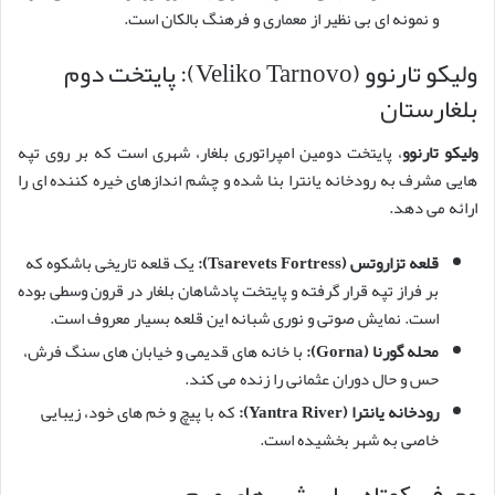
و نمونه ای بی نظیر از معماری و فرهنگ بالکان است.
ولیکو تارنوو (Veliko Tarnovo): پایتخت دوم
بلغارستان
ولیکو تارنوو
، پایتخت دومین امپراتوری بلغار، شهری است که بر روی تپه
هایی مشرف به رودخانه یانترا بنا شده و چشم اندازهای خیره کننده ای را
ارائه می دهد.
قلعه تزاروتس (Tsarevets Fortress):
یک قلعه تاریخی باشکوه که
بر فراز تپه قرار گرفته و پایتخت پادشاهان بلغار در قرون وسطی بوده
است. نمایش صوتی و نوری شبانه این قلعه بسیار معروف است.
محله گورنا (Gorna):
با خانه های قدیمی و خیابان های سنگ فرش،
حس و حال دوران عثمانی را زنده می کند.
رودخانه یانترا (Yantra River):
که با پیچ و خم های خود، زیبایی
خاصی به شهر بخشیده است.
معرفی کوتاه سایر شهرهای مهم