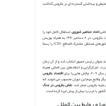
هسته ای چرنوبیل در سال ۱۹۸۶، تأثیرات زیست محیطی و بهداشتی گسترده ای بر بلاروس گذاشت
اتحاد جماهیر شوروی
، استقلال کامل خود را
تبدیل شد. استانیسلاو شوشکویچ، رهبر وقت بلاروس، در ۸ دسامبر ۱۹۹۱ به همراه بوریس
یلتسین از روسیه و لئونید کراوچوک از اوکراین، انحلال اتحاد شوروی و تشکیل کشورهای مستقل مشترک المنافع (CIS) را رسماً
قلال، به عنوان رئیس جمهور انتخاب شد و از آن زمان
، تمرکزگرایی و انتقادهای بین المللی همراه
اقتصاد بلاروس
بحران اقتصادی سال ۲۰۱۱ و اعتراضات گسترده مردمی در سال ۲۰۲۰، از دیگر وقایع مهم این دوران محسوب می شوند که
ی علیه بلاروس منجر شد.
نقش بلاروس در جنگ
ن کشور با غرب را بیش از پیش تیره کرده است.
 و روابط بین الملل