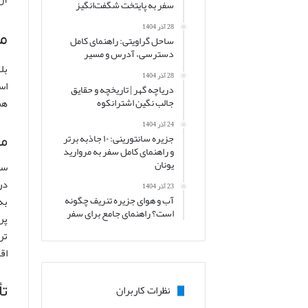
سفر به پایتخت شگفت‌انگیز
م
28 آذر 1404
ساحل گراویتی: راهنمای کامل
دسترسی، آدرس و مسیر
28 آذر 1404
اس
دریاچه گهر | تاریخچه و حقایق
هم
جالب نگین اشترانکوه
24 آذر 1404
مع
جزیره سانتورینی: ۱۰ جاذبه برتر
و راهنمای کامل سفر به مروارید
یونان
در
23 آذر 1404
آب و هوای جزیره تنریف چگونه
به
است؟ راهنمای جامع برای سفر
پر
اق
تأ
نظرات کاربران