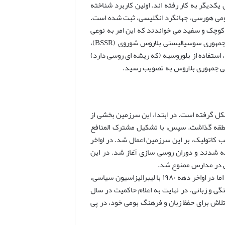
یکدیگر به کار رفته اند. اولین کاربرد شناخته
ومی هورسی، جهانگرد انگلیسی، ثبت شده است.
ه کوچک و سفید می خواندند که این امر به نوعی
تأکید بر تمامیت سرزمینی و هویتی واحد بود. پس از انقلاب بلشویکی و تشکیل جمهوری سوسیالیستی بلاروس شوروی (BSSR)،
این نام به عنوان بخشی از آگاهی ملی پذیرفته شد، اما پس از استقلال در سال ۱۹۹۱، استفاده از بلوروسیه (که ریشه ای روسی دارد)
سمی جمهوری بلاروس به تصویب رسید.
ل گرفته است. در ابتدا، این سرزمین بخشی از
منطقه گذاشت. سپس، با تشکیل مشترک المنافع
 کاتولیک، بر این سرزمین اعمال شد. در اواخر
ه شدند و دوران روسی سازی آغاز شد. در این
ی در مدارس ممنوع شد.
با این حال، هرچند که سیاست های روسی سازی در دوران شوروی نیز ادامه یافت، اما در اواخر دهه ۱۹۸۰ با لیبرالیزاسیون سیاسی،
گی و زبانی، در نهایت به اعلام حاکمیت در سال
سی ها با تلاش برای حفظ زبان و فرهنگ بومی خود، در پی