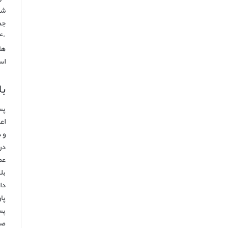
شد
جم
استف
بلا
اع
و در سال ۲
عم
دا
پا
پس
صن