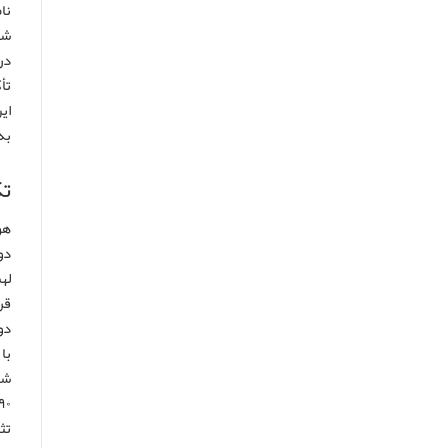
نا
شد
در
به
تک
هو
دو
له
قر
دو
شا
۱۹۹۰ و اس
تث