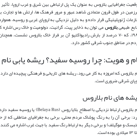
قعیت جغرافیایی بلاروس به عنوان یک پل ارتباطی بین شرق و غرب اروپا، تأثیر
زمین در طول قرون متمادی شاهد عبور و مرور فرهنگ ها، ارتش ها و تجارت بو
ازعات ژئوپلیتیکی قرار داده و به دلیل نزدیکی به اروپای غربی و روسیه، هموا
ابع طبیعی
بلاروس
می توان به ذخایر پیت، گرانیت، دولومیت و خاک رس اشاره کرد
۱۹۸۶، که ۷۰ درصد از بارش رادیواکتیو آن بر فراز خاک بلاروس نشست، هم
دم در مناطق جنوب شرقی کشور دارد.
ام و هویت: چرا روسیه سفید؟ ریشه یابی نام
م بلاروس که امروزه به کار می رود، ریشه های تاریخی و فرهنگی پیچیده ای دار
وپای شرقی ضروری است.
شه های نام بلاروس
نام بلاروس ارتباط نزدیکی با اصطلاح بلا
رد: برخی آن را به رنگ پوشاک مردم محلی، برخی به جغرافیای مناطقی که از حم
تبسک و موگیلف) و برخی دیگر به ارتباط رنگ سفید با جهت غرب اشاره می کنن