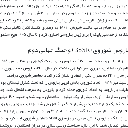
ید روسی سازی و سرکوب فرهنگی همراه بود. نیکلای اول و الکساندر سوم تلاش
له ممنوعیت استفاده از زبان بلاروسی در مدارس و تلاش برای بازگرداندن یو
۱۸۴۰، استفاده از زبان بلاروسی در مدارس دولتی ممنوع شد و انتشار نشریات ب
ها منجر به قیام هایی مانند شورش ۱۸۶۳ به رهبری 
اده از خط سیریلیک را برای زبان بلاروسی اجباری کرد و تا سال ۱۹۰۵ هیچ سندی به زبان بلاروسی منتشر نشد.
روس شوروی (BSSR) و جنگ جهانی دوم
پ
لام کرد، اما این جمهوری عمر کوتاهی داشت. در سال ۱۹۱۹،
بلاروس
۱۹۲ به عنوان یکی از اعضای بنیان گذار
اتحاد جماهیر شوروی
درآمد.
لیات بارباروسا به اتحاد شوروی حمله کرد و بلاروس به سرعت اشغال شد. جنگ
بلاروس به ار
دند که یک چهارم جمعیت پیش از جنگ را شامل می شد. جمعیت یهودیان بلاروس 
رتیزان ها در بلاروس بسیار گسترده بود و این کشور به عنوان «جمهوری پارتیزانی
 از جنگ، بلاروس نقش مهمی در بازسازی
اتحاد جماهیر شوروی
ایفا کرد و به
عتی تبدیل شد. با این حال، سیاست روسی سازی در دوران استالین و خروشچف 