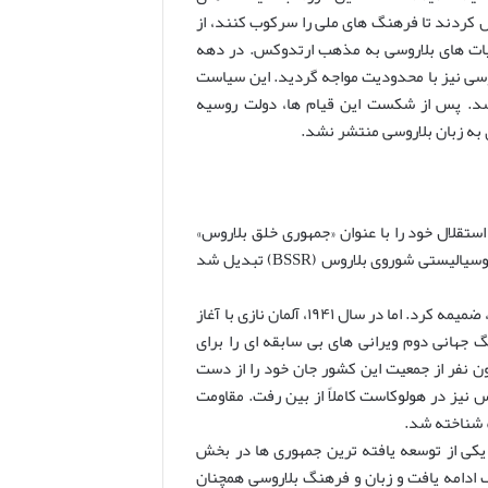
 کردند تا فرهنگ های ملی را سرکوب کنند، از
نیات های بلاروسی به مذهب ارتدوکس. در دهه
لاروسی نیز با محدودیت مواجه گردید. این سیاست
کنستانتین کالینوسکی شد. پس از شکست این قیام ها، دولت روسیه
س از انقلاب روسیه در سال ۱۹۱۷، بلاروس برای مدت کوتاهی در ۲۵ مارس ۱۹۱۸ استقلال خود را با عنوان «جمهوری خلق بلاروس»
به جمهوری سوسیالیستی شوروی بلاروس (BSSR) تبدیل شد
در سپتامبر ۱۹۳۹، اتحاد شوروی، بخش غربی بلاروس را که تحت کنترل لهستان بود، ضمیمه کرد. اما در سال ۱۹۴۱، آلمان نازی با آغاز
 جهانی دوم ویرانی های بی سابقه ای را برای
مغان آورد. بیش از یک میلیون ساختمان نابود شد و حدود ۲.۲ میلیون نفر از جمعیت این کشور جان خود را از دست
نیز در هولوکاست کاملاً از بین رفت. مقاومت
» شناخته شد.
 یکی از توسعه یافته ترین جمهوری ها در بخش
ادامه یافت و زبان و فرهنگ بلاروسی همچنان