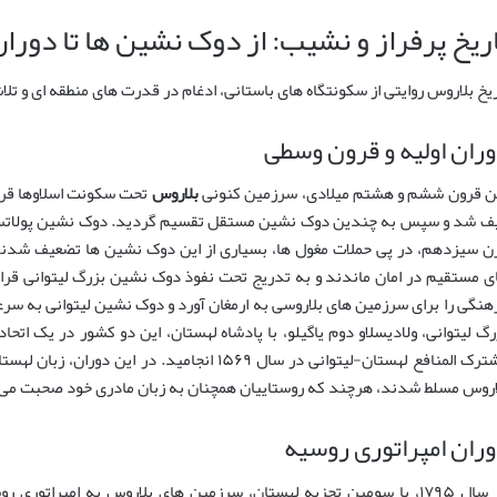
ریخ پرفراز و نشیب: از دوک نشین ها تا دورا
ریخ بلاروس روایتی از سکونتگاه های باستانی، ادغام در قدرت های منطقه ای و تل
ران اولیه و قرون وسطی
ن قرون ششم و هشتم میلادی، سرزمین کنونی
بلاروس
تحت سکونت اسلاوها قرا
ف شد و سپس به چندین دوک نشین مستقل تقسیم گردید. دوک نشین پولاتسک 
ن سیزدهم، در پی حملات مغول ها، بسیاری از این دوک نشین ها تضعیف شدند، 
ی مستقیم در امان ماندند و به تدریج تحت نفوذ دوک نشین بزرگ لیتوانی قرار
رگ لیتوانی، ولادیسلاو دوم یاگیلو، با پادشاه لهستان، این دو کشور در یک ا
مشترک المنافع لهستان-لیتوانی در سال ۱۵۶۹ انجامید.
اروس مسلط شدند، هرچند که روستاییان همچنان به زبان مادری خود صحبت می 
ران امپراتوری روسیه
در سال ۱۷۹۵، با سومین تجزیه لهستان، سرزمین های بلاروس به امپرات