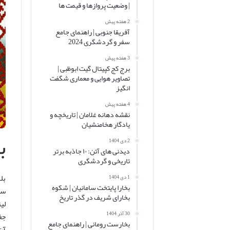
| وضعیت پروازها و قیمت ها
2 هفته پیش
آفریقا جنوبی | راهنمای جامع
سفر و گردشگری 2024
3 هفته پیش
برج کج کپیتال گیت ابوظبی |
تصاویر هوایی و معماری شگفت
انگیز
4 هفته پیش
نقشه دهانه غلامان | تاریخچه و
یادگار هخامنشیان
ب
2 دی 1404
دیدنی های آتن: ۱۰ جاذبه برتر
تاریخی و گردشگری
بل
1 دی 1404
بخارا پایتخت سامانیان | شکوه
سا
بخارای شریف در گذر تاریخ
لی
30 آذر 1404
جغ
بخارست رومانی | راهنمای جامع
آن