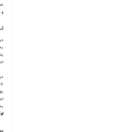
و م
اس
در ۲۷ ژوئیه ۱۹۹۰، بلاروس حاکمیت خود را اعلام کرد و 
به
اع
تا
بوده است
به
او
س