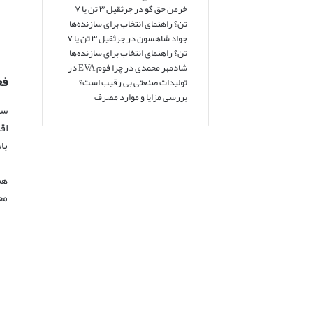
خرمن حق گو
در
جرثقیل ۳ تن یا ۷
تن؟ راهنمای انتخاب برای سازنده‌ها
جواد شاهسون
در
جرثقیل ۳ تن یا ۷
تن؟ راهنمای انتخاب برای سازنده‌ها
شادمهر محمدی
در
چرا فوم EVA در
فع
تولیدات صنعتی بی رقیب است؟
بررسی مزایا و موارد مصرف
سا
اق
با
هم
مح