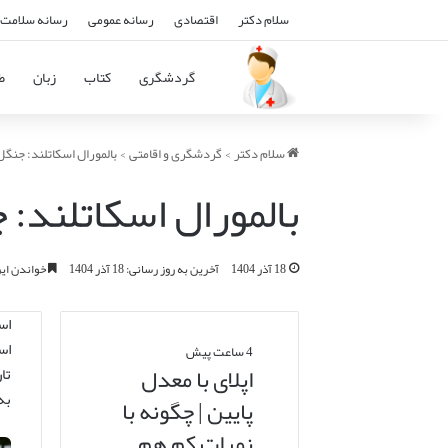
سلام دکتر
اقتصادی
رسانه عمومی
رسانه سلامت 
گردشگری
کتاب
زبان
ط
سلام دکتر
>
گردشگری و اقامتی
>
بالمورال اسکاتلند: جنگل 
بالمورال اسکاتلند: ج
18 آذر 1404
آخرین به روز رسانی: 18 آذر 1404
خواندن این مطلب 4 دق
اس
اس
4 ساعت پیش
اپلای با معدل
تا
به
پایین | چگونه با
نمرات کم هم