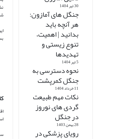
30 تیر 1404
نش
جنگل های آمازون:
شک
هر آنچه باید
ای
بدانید | اهمیت،
بس
تنوع زیستی و
تهدیدها
5 تیر 1404
نحوه دسترسی به
جنگل کمرپشت
11 خرداد 1404
نکات مهم طبیعت
کا
گردی های نوروز
اق
در جنگل
اس
28 بهمن 1403
رویای پزشکی در
سا