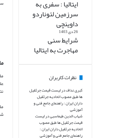
ایتالیا : سفری به
سل
سرزمین لئوناردو
داوینچی
26 دی 1403
شرایط سنی
مهاجرت به ایتالیا
مل
مل
نظرات کاربران
عل
کبری نداف
در
لیست قیمت جرثقیل
نت
ها طبق مصوب اتحادیه جرثقیل
داران ایران : راهنمای جامع فنی و
مل
آموزشی
شد
شهاب الدین طهماسبی
در
لیست
قیمت جرثقیل ها طبق مصوب
اتحادیه جرثقیل داران ایران :
راهنمای جامع فنی و آموزشی