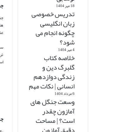
جن
18 مهر 1404
تدریس خصوصی
جن
زبان انگلیسی
ها
چگونه انجام می
عن
شود؟
سا
4 مهر 1404
تر
خلاصه کتاب
اس
گلبرگ دین و
زندگی دوازدهم
انسانی | نکات مهم
6 مرداد 1404
وسعت جنگل های
آمازون چقدر
جا
است؟ | مساحت
دقیق آمازون
با