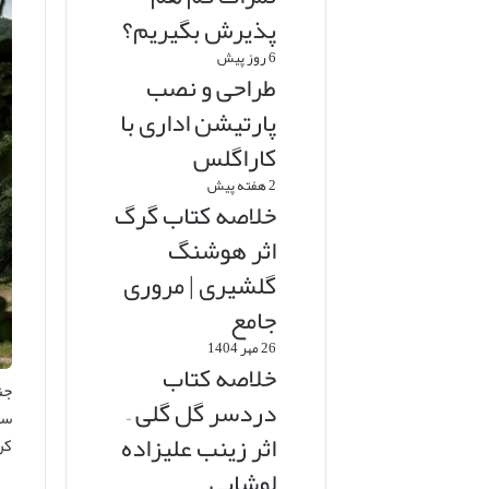
پذیرش بگیریم؟
6 روز پیش
طراحی و نصب
پارتیشن اداری با
کاراگلس
2 هفته پیش
خلاصه کتاب گرگ
اثر هوشنگ
گلشیری | مروری
جامع
26 مهر 1404
خلاصه کتاب
جن
دردسر گل گلی –
سا
اثر زینب علیزاده
کر
لوشابی