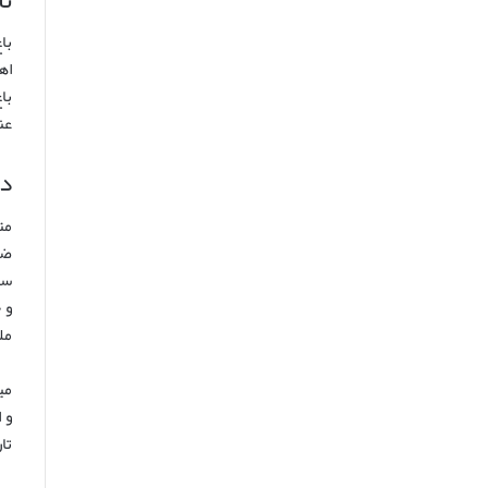
با
اه
با
عن
دا
ضا
و 
مل
می
و 
تا