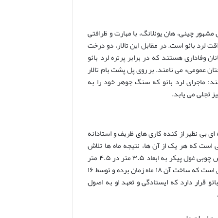
قاش مشهور چینی، هان یونلانگ، با مهارت و ظرافتی
 لرد بائو است. در مقابل این تالار، دو درخت
 استوار، گویی نگهبانان وفاداری هستند که در برابر پرتره لرد بائو
ان عمومی» می نامند. بر روی پل پشت بام تالار
د: ماجرای لرد بائو که سنگ جوهر خود را به
ز تجلی می یابد.
 بی نظیر از کنده کاری های ظریف و استادانه
 است که هر یک از آن ها، نتیجه ماه ها تلاش
هنرمندانه بوده اند. پس از ورود به این سالن، بازدیدکنندگان با یک صفحه نمایش چوبی غول پیکر به ابعاد ۳.۵ متر در ۴.۵ متر
مواجه می شوند که از چوب آکاسیا ساخته شده است. این صفحه نمایش، شاهکاری است که ساخت آن ۱۸ ماه زمان برده و توسط ۱۶
و قرار دارد که ایستادگی و تعهد او به اصول