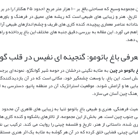
این مجموعه وسیع که مساحتی بالغ
 تاریخ، هنر و زیبایی های طبیعی است که ریشه های عمیق در فرهنگ و باورها
تادانه عناصر معماری پیچیده، کنده کاری های ظریف و چشم اندازهای طبیعی آ
اهم می آورد. این مقاله به بررسی دقیق جنبه های مختلف این باغ پرداخته و راهن
 دهد.
عرفی باغ بائومو: گنجینه ای نفیس در قلب گوا
غ بائومو در چین
به مثابه نگینی درخشان در حومه شهر گوانگژو، نمونه ای برجس
ش است. این باغ، با وسعت چشمگیر خود، مکانی است که در آن بازدیدکنندگان
بایی ها و آرامش شوند. موقعیت استراتژیک آن در منطقه پانیو، دسترسی به ای
هنگ چین آسان می سازد.
میت فرهنگی، هنری و طبیعی باغ بائومو تنها به زیبایی های ظاهری آن محدود نم
ی جنوب چین است. هر بخش از این مجموعه، از تالارهای باشکوه و کنده کاری های
ری شده، داستانی از هنر، تاریخ و فلسفه چینی را روایت می کند. ترکیب بی 
غبانی چینی، فضایی خلق کرده که در آن هر گوشه به مثابه یک اثر هنری مستقل،