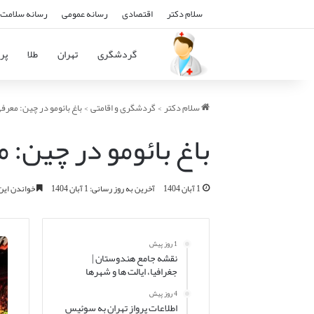
سلام دکتر
اقتصادی
رسانه عمومی
رسانه سلامت 
گردشگری
تهران
طلا
پرو
سلام دکتر
>
گردشگری و اقامتی
>
باغ بائومو در چین: معرفی
باغ بائومو در چین: م
1 آبان 1404
آخرین به روز رسانی: 1 آبان 1404
خواندن این مطلب 14 دقی
1 روز پیش
نقشه جامع هندوستان |
جغرافیا، ایالت ها و شهرها
4 روز پیش
اطلاعات پرواز تهران به سوئیس