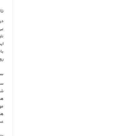
تالار با
در
بی
ای
با
رو
سالن ل
سا
شه
هن
عد