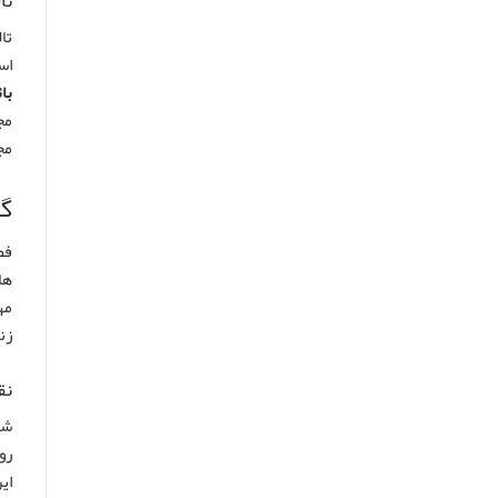
تالار 
تا
اس
با
مج
گا
فض
ها
مه
زن
نق
شگ
رو
ای