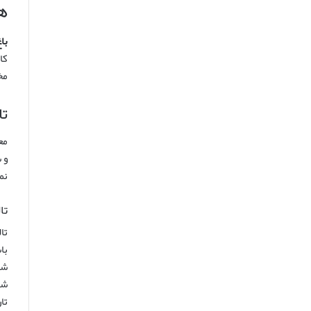
هن
با
کا
مخ
تا
مع
و 
نم
تالار ژ
تا
با
شخ
شد
تا