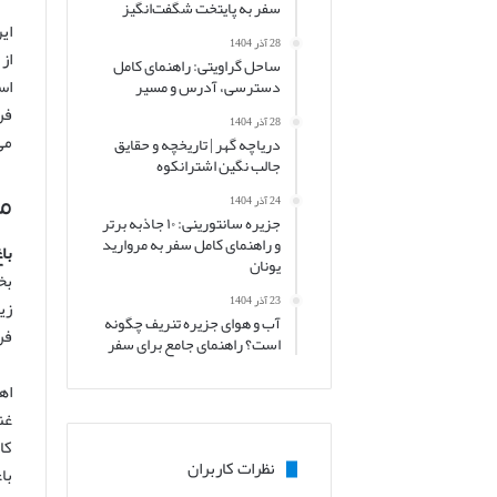
سفر به پایتخت شگفت‌انگیز
28 آذر 1404
از
ساحل گراویتی: راهنمای کامل
اس
دسترسی، آدرس و مسیر
فر
28 آذر 1404
می
دریاچه گهر | تاریخچه و حقایق
جالب نگین اشترانکوه
م
24 آذر 1404
جزیره سانتورینی: ۱۰ جاذبه برتر
و راهنمای کامل سفر به مروارید
با
یونان
بخ
23 آذر 1404
زی
آب و هوای جزیره تنریف چگونه
فر
است؟ راهنمای جامع برای سفر
اه
غن
کا
نظرات کاربران
با