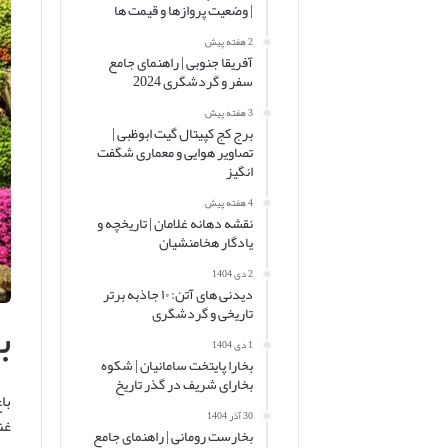
| وضعیت پروازها و قیمت ها
2 هفته پیش
آفریقا جنوبی | راهنمای جامع
سفر و گردشگری 2024
3 هفته پیش
برج کج کپیتال گیت ابوظبی |
تصاویر هوایی و معماری شگفت
انگیز
4 هفته پیش
نقشه دهانه غلامان | تاریخچه و
یادگار هخامنشیان
2 دی 1404
دیدنی های آتن: ۱۰ جاذبه برتر
ب
تاریخی و گردشگری
1 دی 1404
بخارا پایتخت سامانیان | شکوه
بخارای شریف در گذر تاریخ
با
30 آذر 1404
غن
بخارست رومانی | راهنمای جامع