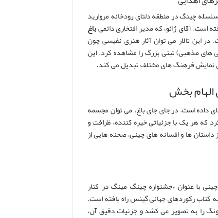
ر سلسله چینگ در منطقه دلتای رودخانه مروارید
ته است. آقای ژائو، که مدیر افتخاری دائمی
باغ
ر این تالار می توان آثار هنری نفیسی چون
 های برنزی، مشعل های باستانی و ۴۱ تانگکا (نقاشی های مذهبی) تبتی بزرگ را مشاهده کرد. این
برای نمایش فرهنگ های مختلف تبدیل می کند.
 الهام بخش
جای داده است. در جای جای باغ، می توان مجسمه
 که هر یک با جزئیاتی خیره کننده، ظرافت و
ز داستان ها و افسانه های چینی، صحنه هایی از
نی با عنوان «جشنواره چینگ مینگ در کنار
به کتاب رکوردهای جهانی گینس راه یافته است.
نگ را به تصویر می کشد و جزئیات دقیق آن،