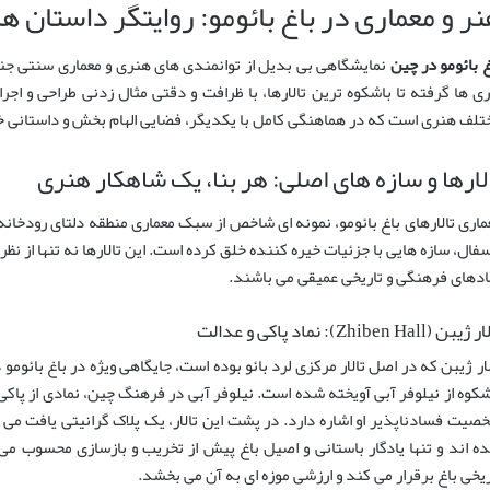
ر و معماری در باغ بائومو: روایتگر داستان ه
غ بائومو در چین
نمایشگاهی بی بدیل از توانمندی های هنری و معماری سنتی جن
ری ها گرفته تا باشکوه ترین تالارها، با ظرافت و دقتی مثال زدنی طراحی و اجرا
تلف هنری است که در هماهنگی کامل با یکدیگر، فضایی الهام بخش و داستانی خ
لارها و سازه های اصلی: هر بنا، یک شاهکار هنری
ماری تالارهای باغ بائومو، نمونه ای شاخص از سبک معماری منطقه دلتای رودخانه
سفال، سازه هایی با جزئیات خیره کننده خلق کرده است. این تالارها نه تنها از نظ
ادهای فرهنگی و تاریخی عمیقی می باشند.
یبن (Zhiben Hall): نماد پاکی و عدالت
لار ژیبن که در اصل تالار مرکزی لرد بائو بوده است، جایگاهی ویژه در باغ بائومو
شکوه از نیلوفر آبی آویخته شده است. نیلوفر آبی در فرهنگ چین، نمادی از پاکی 
صیت فسادناپذیر او اشاره دارد. در پشت این تالار، یک پلاک گرانیتی یافت م
ه اند و تنها یادگار باستانی و اصیل باغ پیش از تخریب و بازسازی محسوب می 
ریخی باغ برقرار می کند و ارزشی موزه ای به آن می بخشد.