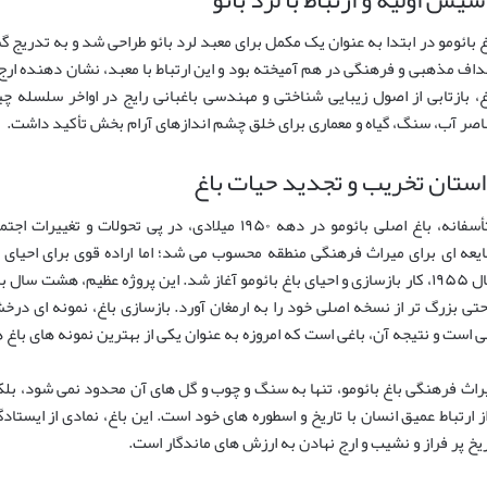
غ بائومو در ابتدا به عنوان یک مکمل برای معبد لرد بائو طراحی شد و به تدریج گس
داف مذهبی و فرهنگی در هم آمیخته بود و این ارتباط با معبد، نشان دهنده ارج و
غ، بازتابی از اصول زیبایی شناختی و مهندسی باغبانی رایج در اواخر سلسله چ
اصر آب، سنگ، گیاه و معماری برای خلق چشم اندازهای آرام بخش تأکید داشت.
ستان تخریب و تجدید حیات باغ
متأسفانه، باغ اصلی بائومو در دهه ۱۹۵۰ میلادی، در پی 
یعه ای برای میراث فرهنگی منطقه محسوب می شد؛ اما اراده قوی برای احیای ا
سال ۱۹۵۵، کار بازسازی و احیای باغ بائومو آغاز شد. این پروژه عظیم، هشت سا
حتی بزرگ تر از نسخه اصلی خود را به ارمغان آورد. بازسازی باغ، نمونه ای در
ی است و نتیجه آن، باغی است که امروزه به عنوان یکی از بهترین نمونه های ب
راث فرهنگی باغ بائومو، تنها به سنگ و چوب و گل های آن محدود نمی شود، بلکه 
از ارتباط عمیق انسان با تاریخ و اسطوره های خود است. این باغ، نمادی از ایست
ریخ پر فراز و نشیب و ارج نهادن به ارزش های ماندگار است.