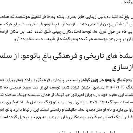
 کند.
ن باغ نه تنها به دلیل زیبایی های بصری، بلکه به خاطر تلفیق هوشمندانه عناصر 
ی گردشگری چین ارائه می دهد. بازدید از باغ بائومو فرصتی است برای درک عم
یی که در طول قرن ها، توسط استادکاران چینی خلق شده اند. این مکان آرا
هان در پس هر مجسمه، هر کنده و هر گوشه از طبیعت دست نخورده آن.
یشه های تاریخی و فرهنگی باغ بائومو: از سل
ازسازی
ریخچه
باغ بائومو در چین
گواهی است بر پایداری فرهنگی و اراده جمعی برای حفظ
چینگ (۱۶۴۴-۱۹۱۱ میلادی) بنیان نهاده شد، توسعه ای از یک معبد قدیمی
شت. این معبد خود در دوران امپراتور جیاکینگ از همان سلسله چینگ ساخته شده
از سلسله سونگ (۹۶۰-۱۲۷۹ میلادی) بود. لرد بائو ژنگ به دلیل فس
اوانی دارد و نام او مترادف با نماد حقیقت و راستی است. این ارتباط با لرد بائو، 
 فراتر از یک فضای صرفاً زیبا، به مکانی با ارزش های معنوی نیز تبدیل کرده است.
سیس اولیه و ارتباط با لرد بائو