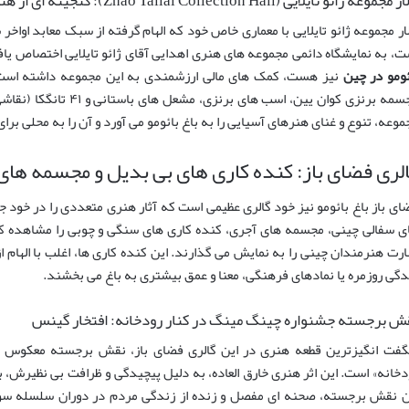
مجموعه ژائو تایلایی (Zhao Tailai Collection Hall): گنجینه ای از هنرهای اهدایی
لار مجموعه ژائو تایلایی با معماری خاص خود که الهام گرفته از سبک معابد اواخ
ت، به نمایشگاه دائمی مجموعه های هنری اهدایی آقای ژائو تایلایی اختصاص یاف
ئومو در چین
نیز هست، کمک های مالی ارزشمندی به این مجموعه داشته است. د
مجسمه برنزی کوان یین، اسب
موعه، تنوع و غنای هنرهای آسیایی را به باغ بائومو می آورد و آن را به محلی 
لری فضای باز: کنده کاری های بی بدیل و مجسمه های
ای باز باغ بائومو نیز خود گالری عظیمی است که آثار هنری متعددی را در خود 
ی سفالی چینی، مجسمه های آجری، کنده کاری های سنگی و چوبی را مشاهده کرد
ارت هنرمندان چینی را به نمایش می گذارند. این کنده کاری ها، اغلب با الهام ا
دگی روزمره یا نمادهای فرهنگی، معنا و عمق بیشتری به باغ می بخشند.
ش برجسته جشنواره چینگ مینگ در کنار رودخانه: افتخار گینس
فت انگیزترین قطعه هنری در این گالری فضای باز، نقش برجسته معکوس چی
دخانه» است. این اثر هنری خارق العاده، به دلیل پیچیدگی و ظرافت بی نظیرش، 
ن نقش برجسته، صحنه ای مفصل و زنده از زندگی مردم در دوران سلسله سو