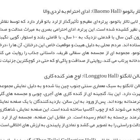
ئومو (Baomo Hall): ادای احترام به لردی والا
 لابی تالار بائومو، پرتره ای عظیم و تأثیرگذار از لرد بائو قرار دارد که توسط ن
 نظیر کشیده شده است. این پرتره، ادای احترامی بصری به میراث عدالت و صداقت
نارون کهن سال با قدمتی نزدیک به ۱۰۰ سال، با قامتی بلند و
ستاده اند. مردم محلی به دلیل هیبت و موقعیت خاص این درختان، آن ها را «درخت
ئومو، مجموعه ای از مجسمه های سفالی ظریف، داستانی جذاب را روایت می کنن
دخانه پرتاب می کند، روایتی از صداقت و پاکی او که حتی در کوچکترین جزئیات نی
انگتو (Longgtou Hall): اوج هنر کنده کاری
لن لانگتو به سبک معماری سنتی جنوب چین بنا شده و به دلیل نمایش مجموعه ای
رت دارد. این بنا، گنجینه ای از کنده کاری های آجری، چوبی و مجسمه های گلی
رمند برجسته به اتمام رسیده است. در مقابل این صفحه، مجسمه ای از لرد بائ
الت و راستی را به تصویر می کشد و نمادی از پایبندی به ارزش های اخلاقی است.