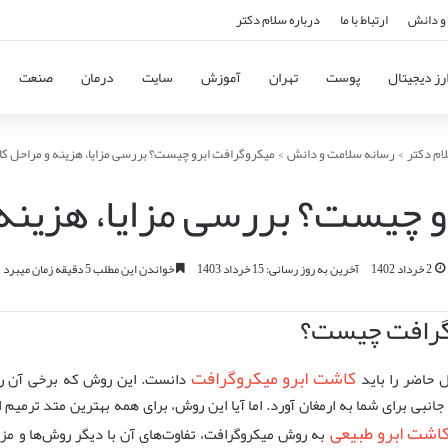
و دانش
ارتباط با ما
درباره سلام دکتر
رز دیجیتال
پوست
تهران
آموزش
سایت
درمان
صنعت
ام دکتر
>
رسانه سلامت و دانش
>
میکروگرافت ابرو چیست؟ بررسی مزایا، هزینه و مراحل 
و چیست؟ بررسی مزایا، هزینه
2 خرداد 1402
آخرین به روز رسانی: 15 خرداد 1403
خواندن این مطلب 5 دقیقه زمان میبرد
گرافت چیست؟
کاشت ابرو میکروگرافت
ل حاضر را باید
دانست. این روش که برخی آن را پ
جانبی برای شما به ارمغان ‌آورد. اما آیا این روش، برای همه بهترین متد ترمیم 
اشت ابرو طبیعی
به روش میکروگرافت، تفاوت‌های آن با دیگر روش‌ها و مزا