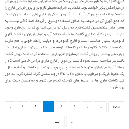
قارچ گانودرما به طور طبیعی در ایران رشد می کند، بنابراین شرایط کشت و پرورش
آن نیز امکان پذیر خواهد بود. فقط باید شرایط محیطی لازم برای پرورش این قارچ را
دانست و اقدام به پرورش آن نمود. گانودرما یکی از قارچ هاي کمیاب جهان است
که جمع آوري آن در طبیعت به منظور استفاده وسیع از آن ها، اصلا کافی نیست. به
همین دلیل متخصصین کشت قارچ به دلیل خواص بی شماري که در این قارچ وجود
دارد. مراحل کاشت قارچ گانودرما خوشبختاته آب و هوای ایران برا کشت قارچ
گانودرما بسیار مناسب است و قارچ گانودرما و دیابت رابطه خوبی با هم دارند
.متخصصان کاشت گانودرما را در تابستان توصیه می کنند. می توان برای راحتی کار
و بازدهی بیشتر از روش کشت میسلیوم های بارور استفاده کرد. البته روش کشت
بافت نیز مناسب است. نحوه کاشت این نوع از قارچ دارای مراحل خاصی است که از
جمله آن ها می توان به تهیه کیسه های پلی پروپیلن و تمیز بهداشتی و آماده سازی
یک محیط تاریک و مرطوب با دمای ۲۸ تا ۳۵ درجه سانتی گراد اشاره کرد. به طور
کلی کاشت قارچ ها در محیط های کوچک انجام می شود و به همین جهت برای
پرورش …
ابتدا
...
«
2
3
4
5
6
»
...
انتها