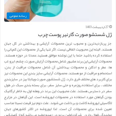
رسانه عمومی
27 اردیبهشت 1403
ژل شستشو صورت گارنیر پوست چرب
جز پربازدیدترین و محبوب ترین محصولات آرایشی و بهداشتی در کل جهان
هستند. البته این محبوبیت اتفاقی نیست. اگر تنها یکی از محصولات این کمپانی را
استفاده کرده باشید حتما با این نوشته موافق هستید.عمدتا در حوزه هستند.
محصولات آرایشی این برند مشهور شامل محصولات آرایش صورت، چشم، ابرو، لب
ها، عطر و ادکلن و محصولات بهداشتی آن شامل محصولات مراقبت از بدن،
استحمام و مراقبت از مو هستند. محصولات آرایشی سایز بندی این محصولات نیز
برای کاربرد های مختلف فرق دارد، ژل شستشوی صورت ویتابلا بیز در سایزبندی
مختلف ، برای استفاده روزمره و حتی سایز سفر، برای بسته بندی سبک در طول
سفر در دسترس هستند. علت محبوبیت این برند در وهله اول به خاطر ارگانیک
بودن گیاهان مورد استفاده در محصولات ایوروشه است. این گیاهان در مزارع
لاگاسیلی ایوروشه کاشت و برداشت می شوند. علت دوم نیز قیمت نسبتا مناسب
تعیین شده برای محصولات آن است. لذا ایوروشه در اکثر کشورهای جهان
نمایندگی فعال دارد. شرکت اولین برند در زمینه تولید می باشد که از کمپلـکس