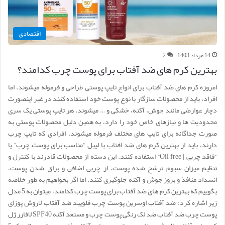
اقتصادی
14 مرداد 1403
2
بهترین کرم های ضد آفتاب برای پوست چرب کدامند؟
امروزه کرم های ضد آفتاب برای انواع تایپ پوستی طراحی و فرموله میشوند. اما
افراد، باید از محصولات سازگار با نوع پوست خود استفاده کنند در غیر اینصورت
دچار عوارضی مانند جوش، آکنه، خشکی و … میشوند. هر تایپ پوستی یک سری
محدودیت ها و نیازهای خاص خود را دارد، به همین دلیل محصولات پوستی به
صورت جداگانه برای تایپ های مختلف فرموله میشوند. افرادی که تایپ چرب
دارند، باید از بهترین کرم های ضد افتاب با لیبل “مناسب برای پوست چرب” یا
“فاقد چربی | Oil free” استفاده کنند. این دسته از محصولات قادرند با کنترل و
تنظیم میزان سبوم ترشح شده پوست، از چربی اضافی و براق شدن پوست،
انسداد منافذ و بروز جوش و آکنه جلوگیری کنند. اما اگر بخواهیم به طور خلاصه
بگوییم که بهترین کرم های ضد آفتاب برای پوست چرب کدامند، میتوان به 5 مدل
زیر اشاره کرد: ضد آفتاب اوسرین پوست چرب فلویید ضد آفتاب لاروش پوزای
پوست چرب ضد آفتاب ضد لک رنگی پوست چرب و مستعد آکنه SPF40 لافارر ژل