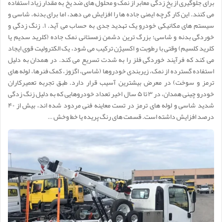
برای جلوگیری از یخ زدگی معابر از نمک و محلول های ضد یخ به مقدار زیاد استفاده
می کنند. این کار گرچه ایمنی جاده ها را افزایش می دهد، اما برای بدنه، شاسی و
سیستم های مکانیکی خودرو یک تهدید جدی به حساب می آید. ۱. زنگ زدگی و
خوردگی بدنه و شاسی؛ بزرگ ترین دشمن زمستانی نمک جاده (کلرید سدیم یا
کلرید کلسیم) وقتی با رطوبت و اکسیژن ترکیب می شود، یک الکترولیت قوی ایجاد
می کند که فرآیند خوردگی فلز را به شدت تسریع می کند. در همدان به دلیل
استفاده گسترده از نمک، زیربندی خودروها (شاسی، اگزوز، کمک فنرها، لوله های
ترمز و سوخت) در معرض بیشترین آسیب قرار دارد. طبق تجربه تعمیرکاران
خودرو چینی همدان، در ۳ تا ۵ سال اخیر تعداد خودروهایی که به دلیل زنگ زدگی
شدید شاسی و لوله های ترمز در تست معاینه فنی مردود شده اند، بیش از ۴۰
درصد افزایش داشته است. قسمت های رنگ پریده یا خط وخش …