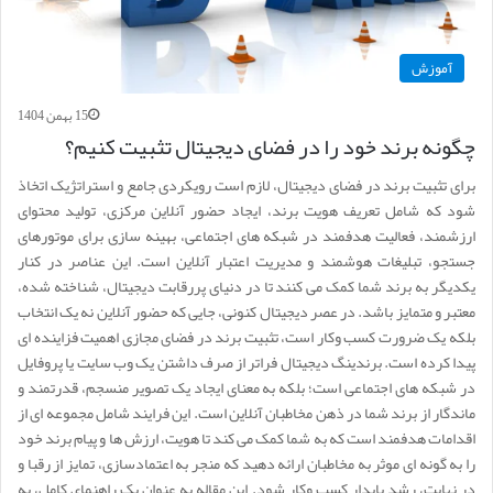
آموزش
15 بهمن 1404
چگونه برند خود را در فضای دیجیتال تثبیت کنیم؟
برای تثبیت برند در فضای دیجیتال، لازم است رویکردی جامع و استراتژیک اتخاذ
شود که شامل تعریف هویت برند، ایجاد حضور آنلاین مرکزی، تولید محتوای
ارزشمند، فعالیت هدفمند در شبکه های اجتماعی، بهینه سازی برای موتورهای
جستجو، تبلیغات هوشمند و مدیریت اعتبار آنلاین است. این عناصر در کنار
یکدیگر به برند شما کمک می کنند تا در دنیای پررقابت دیجیتال، شناخته شده،
معتبر و متمایز باشد. در عصر دیجیتال کنونی، جایی که حضور آنلاین نه یک انتخاب
بلکه یک ضرورت کسب وکار است، تثبیت برند در فضای مجازی اهمیت فزاینده ای
پیدا کرده است. برندینگ دیجیتال فراتر از صرف داشتن یک وب سایت یا پروفایل
در شبکه های اجتماعی است؛ بلکه به معنای ایجاد یک تصویر منسجم، قدرتمند و
ماندگار از برند شما در ذهن مخاطبان آنلاین است. این فرایند شامل مجموعه ای از
اقدامات هدفمند است که به شما کمک می کند تا هویت، ارزش ها و پیام برند خود
را به گونه ای موثر به مخاطبان ارائه دهید که منجر به اعتمادسازی، تمایز از رقبا و
در نهایت، رشد پایدار کسب وکار شود. این مقاله به عنوان یک راهنمای کامل، به