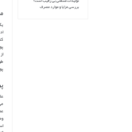
تولیدات صنعتی بی رقیب است؟
بررسی مزایا و موارد مصرف
مک
یک
کن
پو
از
طو
پو
پر
عل
می
عط
وض
اس