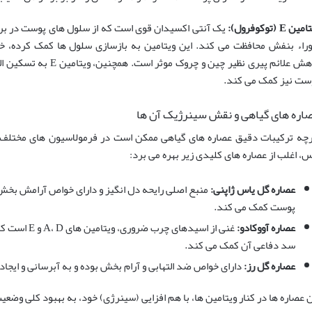
ین E (توکوفرول):
یک آنتی اکسیدان قوی است که از سلول های پوست در برابر
وراء بنفش محافظت می کند. این ویتامین به بازسازی سلول ها کمک کرده، خ
کاهش علائم پیری نظیر چین
ست نیز کمک می کند.
اره های گیاهی و نقش سینرژیک آن ها
رچه ترکیبات دقیق عصاره های گیاهی ممکن است در فرمولاسیون های مختلف ا
س، اغلب از عصاره های کلیدی زیر بهره می برد:
عصاره گل یاس ژاپنی:
منبع اصلی رایحه دل انگیز و دارای خواص آرامش بخش
پوست کمک می کند.
عصاره آووکادو:
غنی از اسیدها
سد دفاعی آن کمک می کند.
عصاره گل رز:
دارای خواص ضد التهابی و آرام بخش بوده و به آبرسانی و ایج
ن عصاره ها در کنار ویتامین ها، با هم افزایی (سینرژی) خود، به بهبود کلی وض