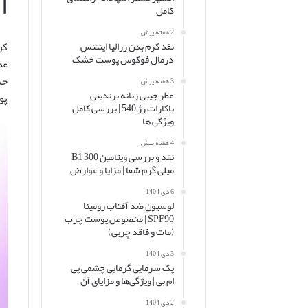
ا
کامل
2 هفته پیش
نقد کرم بدن زرالیا اینتنس
درمال فوکوس پوست خشک
عم
حس
3 هفته پیش
عطر جیبی زنانه برندینی
پو
باکارات رژ 540 | بررسی کامل
ویژگی ها
4 هفته پیش
نقد و بررسی ویتامین B1 300
میلی گرم شفا | مزایا و عوارض
6 دی 1404
لوسیون ضد آفتاب رومینا
SPF90 | مخصوص پوست چرب
(مات و فاقد چربی)
3 دی 1404
پک سرمایی گرمایی چشمی پی
ام بی | ویژگی‌ها و مزایای آن
2 دی 1404