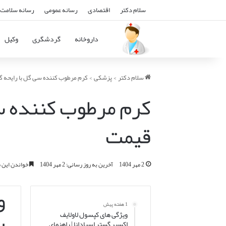
سلام دکتر
اقتصادی
رسانه عمومی
رسانه سلامت 
داروخانه
گردشگری
وکیل
سلام دکتر
>
پزشکی
>
کرم مرطوب کننده سی گل با رایحه گ
کرم مرطوب کننده سی
قیمت
2 مهر 1404
آخرین به روز رسانی: 2 مهر 1404
خواندن این مطلب 13 دقیقه
و
1 هفته پیش
ویژگی های کپسول لاولایف
اکسیر گستر اسپادانا | راهنمای