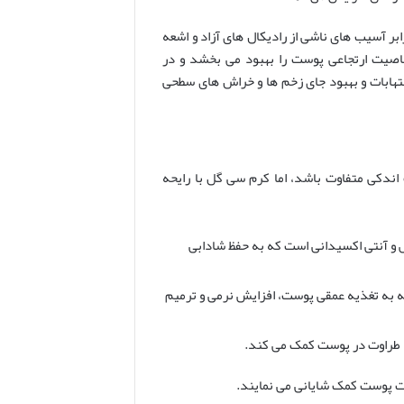
 آسیب های ناشی از رادیکال های آزاد و اشعه
اصیت ارتجاعی پوست را بهبود می بخشد و در
 و چروک موثر است. همچنین، ویتامین E به تسکین التهابات و بهبود جای زخم ها و خراش های سطحی
ندکی متفاوت باشد، اما کرم سی گل با رایحه
 و آنتی اکسیدانی است که به حفظ شادابی
ی چرب ضروری، ویتامین های A، D و E است که به تغذیه عمقی پوست، افزایش نرمی و ترمیم
اد طراوت در پوست کمک می کند.
عیت پوست کمک شایانی می نمایند.