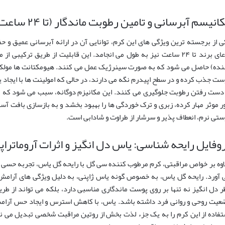
انیسم آبرسانی و تامین رطوبت ماندگار (تا ۲۴ ساعت)
ی از برجسته ترین ویژگی های این کرم، توانایی آن در ارائه آبرسانی عمیق 
ادعای برند تا ۲۴ ساعت نیز به طول می انجامد. این قابلیت از طریق ترکی
نده) حاصل می شود که به صورت سینرژیک عمل می کنند. هیومکتانت ها مولکول ه
ست جذب کرده و در سطح اپیدرم نگه می دارند، در حالی که امولینت ها با ایجاد ی
 دست رفتن رطوبت جلوگیری می کنند. این مکانیزم دوگانه، سبب می شود که
ر موثر مهار کرده، زبری و ترک خوردگی ها را بهبود بخشد و به بازسازی بافت آ
ستی نرم، انعطاف پذیر و سرشار از طراوت و شادابی است.
وفایل رایحه شناسی: یاس دل انگیز و اثرات آروماتراپ
اوه بر خواص مراقبتی، کرم مرطوب کننده سی گل با رایحه گل یاس، تجربه حسی 
 آورد. رایحه گل یاس، به خصوص گونه یاس ژاپنی، به دلیل ویژگی های آرام
ر دل انگیز نه تنها بر روی پوست ماندگاری مناسبی دارد، بلکه می تواند از طریق
عیت روحی و روانی فرد داشته باشد. یاس، با کاهش استرس و ایجاد حس آرا
تفاده از این کرم را به یک جزء لذت بخش از روتین مراقبت شخصی تبدیل می نما