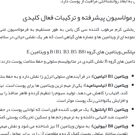
 به ابعاد روانشناختی مراقبت از پوست دارد.
مولاسیون پیشرفته و ترکیبات فعال کلیدی
ربخشی کرم مرطوب کننده سی گل یاس به طور مستقیم به فرمولاسیون غنی 
موعه ای از ویتامین ها و عصاره های گیاهی است که هر یک نقشی حیاتی در سلامت
کس ویتامین های گروه B (B1, B3, B5, B8) و ویتامین E
های گروه B نقش کلیدی در متابولیسم سلولی و حفظ سلامت پوست دارند:
ویتامین B1 (تیامین):
در فرآیندهای سلولی انرژی زا نقش دارد و به حفظ س
ویتامین B3 (نیاسینامید):
یکی از مهم ترین ویتامین ها برای پوست است. ن
کند، التهاب را کاهش می دهد، تولید سبوم را تنظیم کرده و ظاهر منافذ را
و افزایش یکنواختی رنگ پوست موثر است.
ویتامین B5 (پانتنول):
یک مرطوب کننده قوی است که توانایی پوست در حفظ 
خاصیت ضد التهابی داشته و به ترمیم زخم ها و تسکین تحریکات پوستی کم
ویتامین B8 (بیوتین):
به عنوان ویتامین H نیز شناخته می شود 
تقویت ساختار سلولی پوست کمک کرده و مقاومت آن را در برابر عوامل آسی