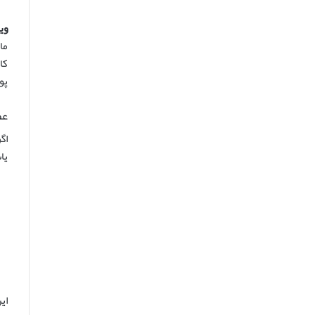
ویتام
ما
پو
عص
اگ
یا
ای