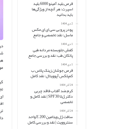
قرص بلید آمینو 6000 بلید
اسپرت: هر آنچه از ویژگی‌ها
باید بدانید
2 دی 1404
پودر پرو بی سی ای ای مکس
ماسل: نقد تخصصی و جامع
1 دی 1404
در
کفش جلوبسته مردانه طبی
شد
پاتکان طب: نقد و بررسی جامع
هی
1 دی 1404
مو
قرص جوشان زینک پلاس ب
کمپلکس آپوویتال: نقد کامل
کر
24 آذر 1404
تج
کرم ضد آفتاب فاقد چربی
ای
دکتر ژیلا SPF30 | نقد کامل و
تخصصی
اف
تر
24 آذر 1404
سافت ژل ویتامین E 200 واحد
دا
سنتروویت | نقد و بررسی کامل