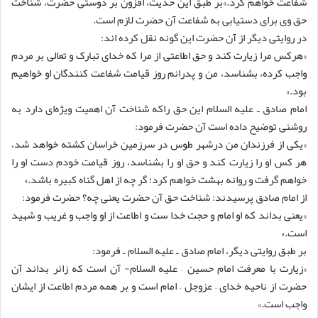
شفاعت خواهم کرد.»بر طبق این حدیث، افزون بر دوستی حضرت، شناخت
حق وی برای دستیابی به شفاعت آن حضرت لازم است.
در روایتی دیگر از آن حضرت این گونه نقل کرده اند:
«هرکس مرا زیارت کند و حق اطاعتی از مرا که خدای تبارک و تعالی بر مردم
واجب کرده، بشناسد، من و پدرانم روز قیامت شفاعت کنندگان او خواهیم
بود.»
امام صادق ـ علیه السلام این حق راکه شناخت آن اهمیت ویژه‌ای دارد به
روشنی توضیح داده است آن حضرت فرمود:
«یکی از فرزندان من درشهر طوس در سرزمین خراسان کشته خواهد شد،
هر کس او را زیارت کند و حق او را بشناسد، روز قیامت خودم دست او را
خواهم گرفت و روانه بهشت خواهم کرد؛ گر چه از اهل گناه کبیره باشد.»
از امام صادق پرسیدند: شناخت حق آن حضرت یعنی چه؟ حضرت فرمود:
«یعنی بداند که او امام و حجت خدا ست و اطاعت از او واجب و غریب و شهید
است.»
بر طبق روایتی دیگر، امام صادق ـ علیه السلام ـ فرمود:
«زیارت با معرفت امام حسین – علیه السلام- آن است که زائر بداند آن
حضرت از ناحیه خدای – عزوجل – امام است و بر همه مردم اطاعت از ایشان
واجب است.»