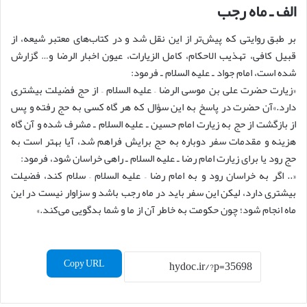
الف ـ ماه رجب
بر طبق روایتی که پیش‌تر از این نقل شد و در کتاب‌های معتبر شیعه، از
قبیل کافی، تهذیب الاحکام، کامل الزیارات، عیون اخبار الرضا و… گزارش
شده است، امام جواد ـ علیه السلام ـ فرمود:
«زیارت حضرت علی بن موسی الرضا – علیه السلام – از حج فضیلت بیشتری
دارد.»آن حضرت در پاسخ به این سؤال که هر گاه کسی به حج رفته و پس
از بازگشت از حج به زیارت امام حسین ـ علیه السلام ـ مشرف شده و آن گاه
هزینه و مقدمات سفر دوباره به حج برایش فراهم شد، آیا بهتر است به
حج رود یا برای زیارت امام رضا ـ علیه السلام ـ راهی خراسان شود، فرمود:
«.. اگر به خراسان رود و به امام رضا – علیه السلام – سلام کند، فضیلت
بیشتری دارد، لیکن این سفر باید در ماه رجب باشد و سزاوار نیست در این
ماه انجام شود؛ چون حکومت به خاطر آن از ما و شما بدگویی می‌کند.»
Copy URL