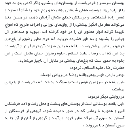
بوستان سرسبز و خرمی است از بوستان‌های بهشتی، و اگر آدمی بتواند خود
را از پلیدی‌ها و وسوسه‌های شیطانی رهانیده و روح خود را شکوفا سازد و
نفس رابه فضیلت‌ها و پرستش خدای متعال آرایش دهد، در همین دنیا
می‌تواند عطر دل انگیز بهشتی را از رواق‌های نورانی و اطراف ضریح که امواج
ناپیدا کرانه انوار معنوی آن را در خود گرفته اند، ببوید و صدا‌های آن
جهانی را بشنود و به طور فشرده دریابد که حرم مطهر رضوی از باغ‌های
خرم و بی نظیر بهشتی است، بلکه به یقین منزلت آن حرم فراتر از آن است؛
چه این که امام رضا ـ علیه السلام ـ جلوه رضوان خدای متعال است و این
جلوه به حدی است که باغ‌های بهشتی در مقابل آن ناچیز می‌نماید.
حضرت رضا ـ علیه السلام ـ فرمود:
«وهی بارض طوس وهی والله روضة من ریاض الجنة.»
«این بقعه در سرزمین طوس است و سوگند به خدا که باغی است از باغ‌های
بهشت.»
در روایتی دیگر فرمود:
«این بقعه، بوستانی است از بوستان‌های بهشت و محل رفت و آمد فرشتگان
الهی و همواره تا زمانی که در صور دمیده شود، گروهی از فرشتگان از
آسمان به سوی آن مرقد مطهر فرود می‌آیند و گروهی از آنان از آن جا به
سوی آسمان بالا می‌روند.»