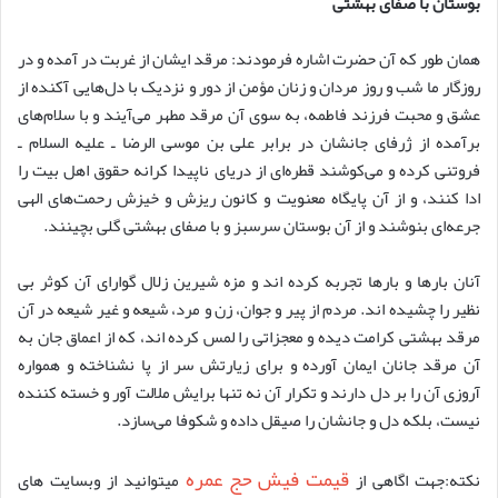
بوستان با صفای بهشتی
همان طور که آن حضرت اشاره فرمودند: مرقد ایشان از غربت در آمده و در
روزگار ما شب و روز مردان و زنان مؤمن از دور و نزدیک با دل‌هایی آکنده از
عشق و محبت فرزند فاطمه، به سوی آن مرقد مطهر می‌آیند و با سلام‌های
برآمده از ژرفای جانشان در برابر علی بن موسی الرضا ـ علیه السلام ـ
فروتنی کرده و می‌کوشند قطره‌ای از دریای ناپیدا کرانه حقوق اهل بیت را
ادا کنند، و از آن پایگاه معنویت و کانون ریزش و خیزش رحمت‌های الهی
جرعه‌ای بنوشند و از آن بوستان سرسبز و با صفای بهشتی گلی بچینند.
آنان بار‌ها و بار‌ها تجربه کرده اند و مزه شیرین زلال گوارای آن کوثر بی
نظیر را چشیده اند. مردم از پیر و جوان، زن و مرد، شیعه و غیر شیعه در آن
مرقد بهشتی کرامت دیده و معجزاتی را لمس کرده اند، که از اعماق جان به
آن مرقد جانان ایمان آورده و برای زیارتش سر از پا نشناخته و همواره
آروزی آن را بر دل دارند و تکرار آن نه تنها برایش ملالت آور و خسته کننده
نیست، بلکه دل و جانشان را صیقل داده و شکوفا می‌سازد.
قیمت فیش حج عمره
نکته:جهت اگاهی از
میتوانید از وبسایت های