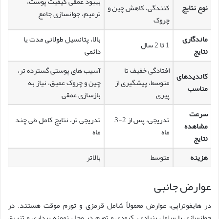
بهبود عمقی کیفیت پوست،
نوع نتایج
کنندگی، کاهش چین و
ترمیم، جوانسازی جامع
چروک
ماندگاری
بالا، پتانسیل طولانی مدت یا
1 تا 2 سال
نتایج
دائمی
افتادگی خفیف تا
آسیب های پوستی گسترده تر،
کاندیدهای
متوسط، پیشگیری از
چین و چروک عمیق، نیاز به
مناسب
پیری
بازسازی عمقی
سرعت
تدریجی، پس از 2-3
تدریجی تر، نتایج کامل طی چند
مشاهده
ماه
ماه
نتایج
هزینه
متوسط
بالاتر
عوارض جانبی
در هایفوتراپی، عوارض معمولاً شامل قرمزی و تورم موقت هستند. در
جوانسازی با سلول بنیادی، کبودی و تورم در محل نمونه برداری و تزریق