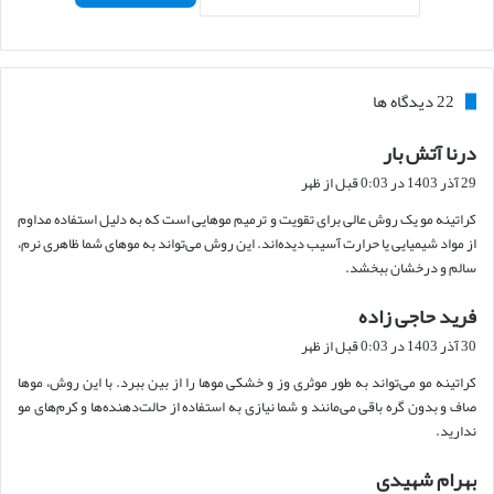
‫22 دیدگاه ها
درنا آتش بار
گ
ف
29 آذر 1403 در 0:03 قبل از ظهر
ت
کراتینه مو یک روش عالی برای تقویت و ترمیم موهایی است که به دلیل استفاده مداوم
:
از مواد شیمیایی یا حرارت آسیب دیده‌اند. این روش می‌تواند به موهای شما ظاهری نرم،
سالم و درخشان ببخشد.
فرید حاجی زاده
گ
ف
30 آذر 1403 در 0:03 قبل از ظهر
ت
کراتینه مو می‌تواند به طور موثری وز و خشکی موها را از بین ببرد. با این روش، موها
:
صاف و بدون گره باقی می‌مانند و شما نیازی به استفاده از حالت‌دهنده‌ها و کرم‌های مو
ندارید.
بهرام شهیدی
گ