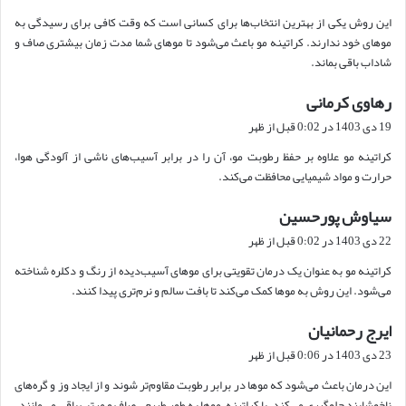
ت
این روش یکی از بهترین انتخاب‌ها برای کسانی است که وقت کافی برای رسیدگی به
:
موهای خود ندارند. کراتینه مو باعث می‌شود تا موهای شما مدت زمان بیشتری صاف و
شاداب باقی بماند.
رهاوی کرمانی
گ
ف
19 دی 1403 در 0:02 قبل از ظهر
ت
کراتینه مو علاوه بر حفظ رطوبت مو، آن را در برابر آسیب‌های ناشی از آلودگی هوا،
:
حرارت و مواد شیمیایی محافظت می‌کند.
سیاوش پورحسین
گ
ف
22 دی 1403 در 0:02 قبل از ظهر
ت
کراتینه مو به عنوان یک درمان تقویتی برای موهای آسیب‌دیده از رنگ و دکلره شناخته
:
می‌شود. این روش به موها کمک می‌کند تا بافت سالم و نرم‌تری پیدا کنند.
ایرج رحمانیان
گ
ف
23 دی 1403 در 0:06 قبل از ظهر
ت
این درمان باعث می‌شود که موها در برابر رطوبت مقاوم‌تر شوند و از ایجاد وز و گره‌های
:
ناخوشایند جلوگیری می‌کند. با کراتینه، موها به طور طبیعی صاف و مرتب باقی می‌مانند.