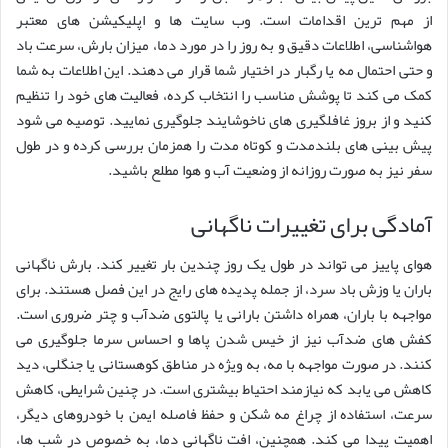
از مهم ترین اقدامات است. وب سایت ها و اپلیکیشن های معتبر
هواشناسی، اطلاعات دقیق و به روز را در مورد دما، میزان بارش، سرعت باد
و حتی احتمال مه یا رگبار در اختیار شما قرار می دهند. این اطلاعات به شما
کمک می کند تا پوشش مناسب را انتخاب کرده، فعالیت های خود را تنظیم
کنید و از بروز غافلگیری های ناخوشایند جلوگیری نمایید. توصیه می شود
پیش بینی های بلندمدت و کوتاه مدت را همزمان بررسی کرده و در طول
سفر نیز به صورت روزانه از وضعیت آب و هوا مطلع باشید.
آمادگی برای تغییرات ناگهانی
هوای پاییز می تواند در طول یک روز چندین بار تغییر کند. بارش ناگهانی
باران یا وزش باد سرد، از جمله پدیده های رایج در این فصل هستند. برای
مواجهه با باران، همراه داشتن بارانی یا پالتوی ضدآب و چتر ضروری است.
کفش های ضدآب نیز از خیس شدن پاها و احساس سرما جلوگیری می
کنند. در صورت مواجهه با مه، به ویژه در مناطق کوهستانی یا جنگلی، دید
کاهش می یابد که نیازمند احتیاط بیشتری است. در چنین شرایطی، کاهش
سرعت، استفاده از چراغ مه شکن و حفظ فاصله ایمن با خودروهای دیگر،
اهمیت پیدا می کند. همچنین، افت ناگهانی دما، به خصوص در شب ها،