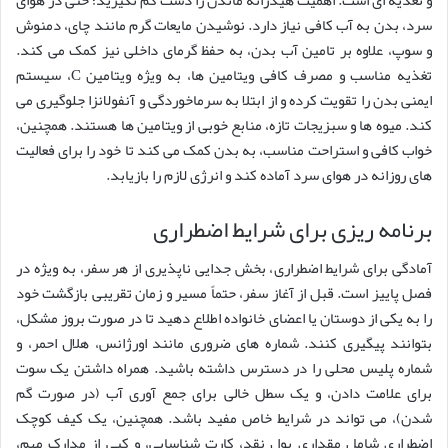
سرد، بدن به آب کافی نیاز دارد. نوشیدن مایعات گرم مانند چای، دمنوش
و سوپ، علاوه بر تامین آب بدن، به حفظ گرمای داخلی نیز کمک می کند.
تغذیه مناسب و مصرف کافی ویتامین ها، به ویژه ویتامین C، سیستم
ایمنی بدن را تقویت کرده و از ابتلا به سرماخوردگی و آنفولانزا جلوگیری می
کند. میوه ها و سبزیجات تازه، منابع خوبی از ویتامین ها هستند. همچنین،
خواب کافی و استراحت مناسب، به بدن کمک می کند تا خود را برای فعالیت
های روزانه در هوای سرد آماده کند و انرژی لازم را بازیابد.
برنامه ریزی برای شرایط اضطراری
آمادگی برای شرایط اضطراری، بخش جدایی ناپذیری از هر سفر، به ویژه در
فصل پاییز است. قبل از آغاز سفر، حتماً مسیر و زمان تقریبی بازگشت خود
را به یکی از دوستان یا اعضای خانواده اطلاع دهید تا در صورت بروز مشکل،
بتوانند پیگیری کنند. شماره های ضروری مانند اورژانس، هلال احمر، و
شماره پلیس محلی را در دسترس داشته باشید. همراه داشتن یک سوت
برای علامت دادن، و یک سطل خالی برای جمع آوری آب (در صورت گم
شدن)، می تواند در شرایط خاص مفید باشد. همچنین، یک کیف کوچک
اضطراری شامل مقداری پول نقد، کارت شناسایی، و کپی از مدارک مهم،