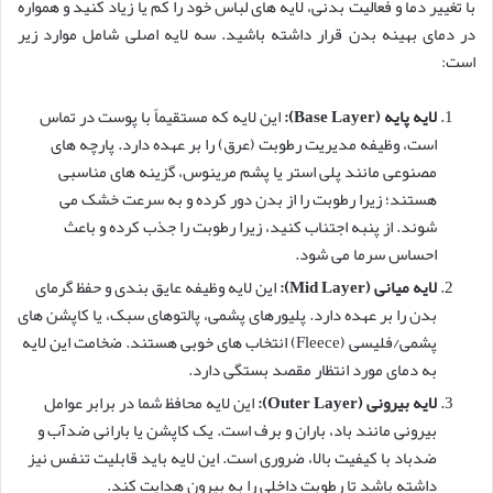
با تغییر دما و فعالیت بدنی، لایه های لباس خود را کم یا زیاد کنید و همواره
در دمای بهینه بدن قرار داشته باشید. سه لایه اصلی شامل موارد زیر
است:
لایه پایه (Base Layer):
این لایه که مستقیماً با پوست در تماس
است، وظیفه مدیریت رطوبت (عرق) را بر عهده دارد. پارچه های
مصنوعی مانند پلی استر یا پشم مرینوس، گزینه های مناسبی
هستند؛ زیرا رطوبت را از بدن دور کرده و به سرعت خشک می
شوند. از پنبه اجتناب کنید، زیرا رطوبت را جذب کرده و باعث
احساس سرما می شود.
لایه میانی (Mid Layer):
این لایه وظیفه عایق بندی و حفظ گرمای
بدن را بر عهده دارد. پلیورهای پشمی، پالتوهای سبک، یا کاپشن های
پشمی/فلیسی (Fleece) انتخاب های خوبی هستند. ضخامت این لایه
به دمای مورد انتظار مقصد بستگی دارد.
لایه بیرونی (Outer Layer):
این لایه محافظ شما در برابر عوامل
بیرونی مانند باد، باران و برف است. یک کاپشن یا بارانی ضدآب و
ضدباد با کیفیت بالا، ضروری است. این لایه باید قابلیت تنفس نیز
داشته باشد تا رطوبت داخلی را به بیرون هدایت کند.