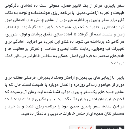
سفر پاییزی، فراتر از یک تغییر فصل، دعوتی است به تماشای دگرگونی
طبیعت و تجربه آرامشی عمیق. با برنامه ریزی هوشمندانه و توجه به نکات
کلی برای سفر پاییزی پرخاطره، می توان از تمامی چالش های احتمالی عبور
کرد و لحظاتی را خلق کرد که برای همیشه در ذهن ماندگار شوند. از انتخاب
زمان و مقصد ایده آل گرفته تا آماده سازی دقیق پوشاک و لوازم ضروری،
هر گامی که برداشته می شود، به غنای این تجربه می افزاید. آمادگی برای
تغییرات آب وهوایی، رعایت نکات ایمنی و سلامت، و تمرکز بر فعالیت ها و
طعم های منحصر به فرد این فصل، همگی به ساختن خاطراتی بی نظیر کمک
می کنند.
پاییز، با زیبایی های بی بدیل و آرامش وصف ناپذیرش، فرصتی مغتنم برای
دوری از هیاهوی زندگی روزمره و اتصال دوباره با طبیعت است. حال که با
تمامی جنبه های یک سفر پاییزی موفق آشنا شده اید، زمان آن رسیده که
قدم در این ماجراجویی هزاررنگ بگذارید. با بهره گیری از نکات ارائه شده
در این مقاله، سفر پاییزی بعدی خود را برنامه ریزی کنید و به خود و
همسفرانتان هدیه ای از جنس خاطرات جادویی و ماندگار بدهید.
گردشگری
دسته بندی مطلب