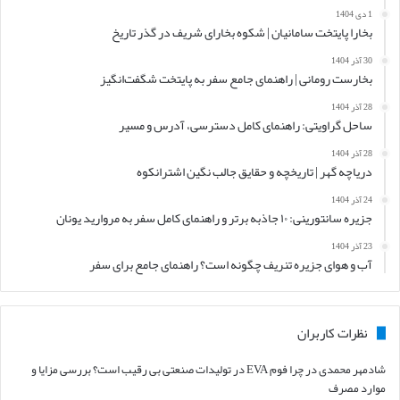
1 دی 1404
بخارا پایتخت سامانیان | شکوه بخارای شریف در گذر تاریخ
30 آذر 1404
بخارست رومانی | راهنمای جامع سفر به پایتخت شگفت‌انگیز
28 آذر 1404
ساحل گراویتی: راهنمای کامل دسترسی، آدرس و مسیر
28 آذر 1404
دریاچه گهر | تاریخچه و حقایق جالب نگین اشترانکوه
24 آذر 1404
جزیره سانتورینی: ۱۰ جاذبه برتر و راهنمای کامل سفر به مروارید یونان
23 آذر 1404
آب و هوای جزیره تنریف چگونه است؟ راهنمای جامع برای سفر
نظرات کاربران
شادمهر محمدی
در
چرا فوم EVA در تولیدات صنعتی بی رقیب است؟ بررسی مزایا و
موارد مصرف