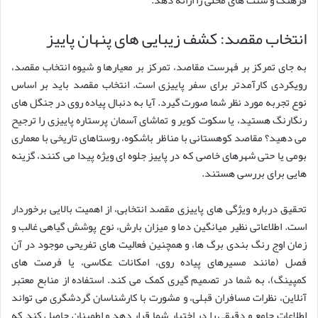
فرهنگ و سنت های محلی را ارائه دهد.
انتخاب مقصد: کشف زیبایی های پنهان پاییز
به جای تمرکز بر فهرست مقاصد، تمرکز بر معیارها و شیوه انتخاب مقصد،
رویکردی کارآمدتر برای سفر پاییزی است. انتخاب مقصد باید بر اساس
نوع تجربه مورد نظر شما صورت گیرد. آیا به دنبال پیاده روی در جنگل های
رنگارنگ هستید، یا سکوت کویر و تماشای آسمان پرستاره پاییزی را ترجیح
می دهید؟ مقاصد کوهستانی با مناظر باشکوه، روستاهای تاریخی با معماری
بومی یا حتی شهرهای خاصی که در پاییز جلوه ای ویژه پیدا می کنند، گزینه
هایی برای بررسی هستند.
تحقیق درباره ویژگی های پاییزی مقصد انتخابی، از اهمیت بالایی برخوردار
است. اطلاعاتی نظیر میانگین دما و میزان بارش، نوع پوشش گیاهی غالب و
زمان اوج رنگ بندی برگ ها، و همچنین فعالیت های تفریحی موجود در آن
فصل (مانند مسیرهای پیاده روی، امکانات عکاسی، یا فرصت های
کمپینگ)، به شما در تصمیم گیری کمک می کند. استفاده از منابع معتبر
آنلاین، نظرات مسافران قبلی، و مشورت با کارشناسان گردشگری می تواند
اطلاعات جامع و دقیقی را در اختیار شما قرار دهد و اطمینان حاصل کند که