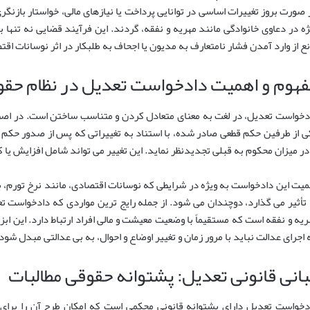
 صورت بروز تغییرات اساسی در توانایی پرداخت یا نیازهای مالی، خواستار بازنگ
ژه در دعاوی خانوادگی مانند مهریه و نفقه، گردند. این فرآیند قضایی نه تنها
نع از وارد آمدن فشار نامتعارف به مدیون یا اجحاف به طلبکار در اثر نوسانات اق
فهوم و اهمیت دادخواست تعدیل در نظام حقو
دخواست تعدیل، در لغت به معنای متعادل کردن و متناسب ساختن است. در اصطل
ی از طرفین حکم قطعی صادر شده، با استناد به تغییراتی که پس از صدور حکم ا
 در میزان محکوم به قبلی تجدیدنظر نماید. این تغییر می تواند شامل افزایش یا
میت این دادخواست به ویژه در شرایطی که نوسانات اقتصادی، مانند نرخ تورم، 
 تأثیر می گذارد، دوچندان می شود. از جمله رایج ترین مواردی که دادخواست ت
ریه و نفقه است که مستقیماً با وضعیت معیشت و مالی افراد ارتباط دارد. این ا
 اجرای عدالت نباید با مرور زمان و تغییر اوضاع و احوال، به بی عدالتی مبدل شود
بانی قانونی تعدیل: پشتوانه حقوقی مطالبات
دخواست تعدیل دارای پشتوانه قانونی محکمی است که امکان طرح آن را برای 