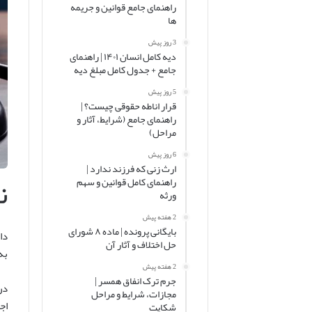
راهنمای جامع قوانین و جریمه
ها
3 روز پیش
دیه کامل انسان ۱۴۰۱ | راهنمای
جامع + جدول کامل مبلغ دیه
5 روز پیش
قرار اناطه حقوقی چیست؟ |
راهنمای جامع (شرایط، آثار و
مراحل)
6 روز پیش
ارث زنی که فرزند ندارد |
ن
راهنمای کامل قوانین و سهم
ورثه
2 هفته پیش
بایگانی پرونده | ماده ۸ شورای
دا
حل اختلاف و آثار آن
به
2 هفته پیش
جرم ترک انفاق همسر |
در
مجازات، شرایط و مراحل
اج
شکایت