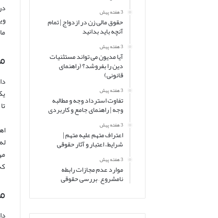
در
3 هفته پیش
وی
حقوق مالی زن در ازدواج | تمام
آنچه باید بدانید
ما
3 هفته پیش
م
آیا مدیون می تواند مستثنیات
دین را بفروشد؟ (راهنمای
قانونی)
دا
3 هفته پیش
یک
تفاوت استرداد وجه و مطالبه
تا
وجه | راهنمای جامع و کاربردی
3 هفته پیش
اه
اعتراف متهم علیه متهم |
له
شرایط، اعتبار و آثار حقوقی
مه
3 هفته پیش
که
موارد عدم مجازات رابطه
نامشروع – بررسی حقوقی
م
دا