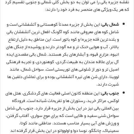
نقشه جزیره بالی را می توان به دو بخش کلی شمالی و جنوبی تقسیم کرد
که هر یک ویژگی های منحصر به فرد خود را دارند:
شمال بالی:
این بخش از جزیره عمدتاً کوهستانی و آتشفشانی است و
شامل کوه های معروفی مانند کوه آگونگ (فعال ترین آتشفشان بالی
و بلندترین قله جزیره) و کوه باتور است. این مناطق به دلیل ارتفاع
بالاتر، آب و هوایی خنک تر و مه آلودتر دارند و پوشیده از جنگل های
انبوه، مزارع قهوه، و آبشارهای بکر هستند. شمال بالی مقصدی ایده
آل برای علاقه مندان به طبیعت گردی، کوهنوردی، و تجربه فرهنگی
اصیل تر و دور از شلوغی های توریستی است. سواحل شمال، مانند
لووینا، دارای شن های تیره آتشفشانی بوده و برای تماشای دلفین ها
شهرت دارند.
جنوب بالی:
این منطقه کانون اصلی فعالیت های گردشگری، هتل های
لوکس، مراکز خرید، رستوران ها و تفریحات شبانه است. فرودگاه
بین المللی بالی نیز در این بخش از جزیره قرار دارد. جنوب بالی شامل
سواحل شنی سفید و طلایی است که برای موج سواری، آفتاب گرفتن،
و ورزش های آبی بسیار مناسب هستند. مناطقی مانند کوتا،
سمینیاک، چانگگو، نوسا دوا و اولوواتو در این بخش قرار گرفته اند