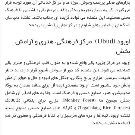
بازارهای محلی پرجنب وجوش، موزه ها و مراکز خدماتی آن مورد توجه قرار
می گیرد. اگر به دنبال تجربه زندگی واقعی مردم بالی و آشنایی با فرهنگ
محلی هستید، این منطقه می تواند گزینه ای جذاب باشد. نقشه دنپاسار،
شبکه ای از خیابان های شلوغ و مراکز تجاری را نشان می دهد.
اوبود (Ubud): مرکز فرهنگی، هنری و آرامش
بخش
اوبود در مرکز جزیره بالی واقع شده و به عنوان قلب فرهنگی و هنری بالی
شناخته می شود. این منطقه که دور از سواحل شلوغ قرار دارد، به خاطر
طبیعت سرسبز، مزارع برنج پلکانی، جنگل های انبوه و حال و هوای آرامش
بخش خود مشهور است. اوبود مقصدی ایده آل برای علاقه مندان به یوگا،
مدیتیشن، هنر، صنایع دستی و فرهنگ است. جاذبه های اصلی آن شامل
جنگل میمون ها (Monkey Forest)، مزارع برنج پلکانی تگالالانگ
(Tegallalang Rice Terraces) و کارگاه های صنایع دستی متنوع است.
نقشه اوبود، تپه ها و دره های سرسبز را با نقاط فرهنگی و معنوی در هم
آمیخته نشان می دهد.