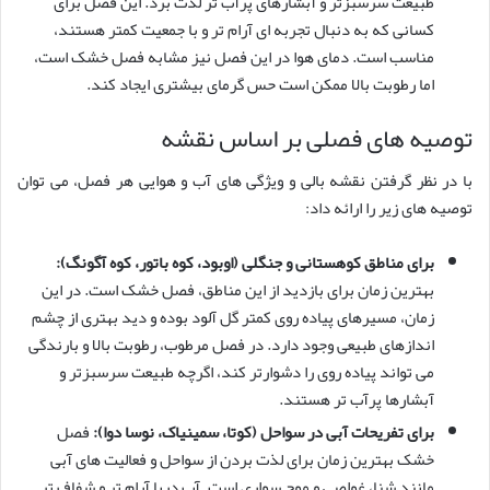
طبیعت سرسبزتر و آبشارهای پرآب تر لذت برد. این فصل برای
کسانی که به دنبال تجربه ای آرام تر و با جمعیت کمتر هستند،
مناسب است. دمای هوا در این فصل نیز مشابه فصل خشک است،
اما رطوبت بالا ممکن است حس گرمای بیشتری ایجاد کند.
توصیه های فصلی بر اساس نقشه
با در نظر گرفتن نقشه بالی و ویژگی های آب و هوایی هر فصل، می توان
توصیه های زیر را ارائه داد:
برای مناطق کوهستانی و جنگلی (اوبود، کوه باتور، کوه آگونگ):
بهترین زمان برای بازدید از این مناطق، فصل خشک است. در این
زمان، مسیرهای پیاده روی کمتر گل آلود بوده و دید بهتری از چشم
اندازهای طبیعی وجود دارد. در فصل مرطوب، رطوبت بالا و بارندگی
می تواند پیاده روی را دشوارتر کند، اگرچه طبیعت سرسبزتر و
آبشارها پرآب تر هستند.
برای تفریحات آبی در سواحل (کوتا، سمینیاک، نوسا دوا):
فصل
خشک بهترین زمان برای لذت بردن از سواحل و فعالیت های آبی
مانند شنا، غواصی و موج سواری است. آب دریا آرام تر و شفاف تر