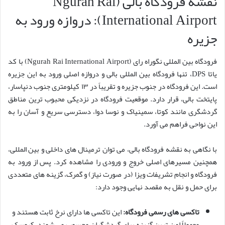
نقشه فرودگاه بالی (Ngurah Rai
International Airport): دروازه ورود به
جزیره
فرودگاه بین المللی نگوراه رای (Ngurah Rai International Airport) با کد
یاتا DPS، تنها فرودگاه بین المللی بالی و دروازه اصلی ورود به این جزیره
است. این فرودگاه در جنوب جزیره و تقریباً در ۱۳ کیلومتری جنوب دنپاسار،
پایتخت بالی، قرار دارد. موقعیت فرودگاه در نزدیکی محبوب ترین مناطق
گردشگری مانند کوتا، سمینیاک و نوسا دوا، دسترسی سریع و آسان را به
این نواحی فراهم می آورد.
با نگاهی به نقشه فرودگاه بالی، می توان ترمینال های داخلی و بین المللی،
همچنین مسیرهای اصلی خروج و ورودی را مشاهده کرد. پس از ورود به
فرودگاه و انجام تشریفات ویزا (در صورت نیاز) و گمرک، گزینه های متعددی
برای حمل و نقل به مقصد نهایی وجود دارد:
تاکسی های رسمی فرودگاه:
این تاکسی ها دارای نرخ ثابت هستند و
معمولاً امن ترین گزینه برای گردشگران محسوب می شوند. کیوسک