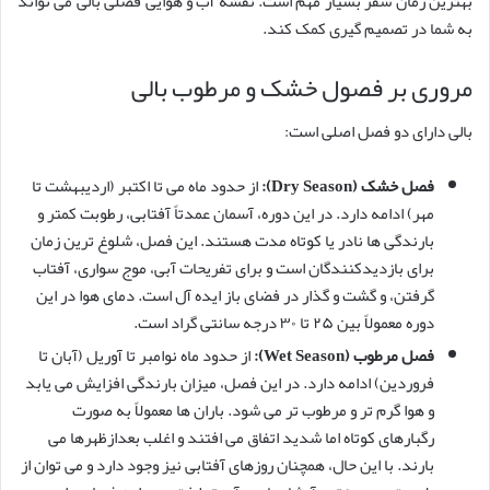
بهترین زمان سفر بسیار مهم است. نقشه آب و هوایی فصلی بالی می تواند
به شما در تصمیم گیری کمک کند.
مروری بر فصول خشک و مرطوب بالی
بالی دارای دو فصل اصلی است:
فصل خشک (Dry Season):
از حدود ماه می تا اکتبر (اردیبهشت تا
مهر) ادامه دارد. در این دوره، آسمان عمدتاً آفتابی، رطوبت کمتر و
بارندگی ها نادر یا کوتاه مدت هستند. این فصل، شلوغ ترین زمان
برای بازدیدکنندگان است و برای تفریحات آبی، موج سواری، آفتاب
گرفتن، و گشت و گذار در فضای باز ایده آل است. دمای هوا در این
دوره معمولاً بین ۲۵ تا ۳۰ درجه سانتی گراد است.
فصل مرطوب (Wet Season):
از حدود ماه نوامبر تا آوریل (آبان تا
فروردین) ادامه دارد. در این فصل، میزان بارندگی افزایش می یابد
و هوا گرم تر و مرطوب تر می شود. باران ها معمولاً به صورت
رگبارهای کوتاه اما شدید اتفاق می افتند و اغلب بعدازظهرها می
بارند. با این حال، همچنان روزهای آفتابی نیز وجود دارد و می توان از