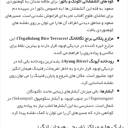
کوه های آتشفشانی آگونگ و باتور:
برای علاقه مندان به کوهنوردی،
صعود به قله این آتشفشان ها (به خصوص باتور) در سپیده دم
برای تماشای طلوع آفتاب تجربه ای فراموش نشدنی است. مسیرهای
صعود و مناطق دیدنی اطراف آن ها را می توان بر روی نقشه های
کوهنوردی یافت.
مزارع پلکانی برنج تگالالانگ (Tegallalang Rice Terraces):
این
مزارع خیره کننده در نزدیکی اوبود قرار دارند و بهترین نقاط برای
عکاسی و پیاده روی را فراهم می کنند.
رودخانه آیونگ (Ayung River):
بلندترین رودخانه بالی که در
نزدیکی اوبود قرار دارد و به خاطر تفریحات رفتینگ هیجان انگیز
خود مشهور است. مکان های شروع و پایان رفتینگ را می توان روی
نقشه شناسایی کرد.
آبشارها:
بالی میزبان آبشارهای زیبایی مانند تگنونگان
(Tegenungan) در جنوب اوبود، و آبشار سکومپول (Sekumpul) در
شمال است. دسترسی به این آبشارها اغلب نیاز به پیاده روی
کوتاهی دارد که مسیرهای آن را می توان با کمک نقشه پیدا کرد.
پارک ها و مراکز تفریحی هیجان انگیز