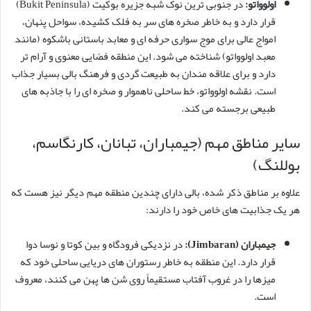
اولوواتو:
در جنوبی ترین نوک شبه جزیره بوکیت (Bukit Peninsula)
قرار دارد و به خاطر صخره های سر به فلک کشیده، سواحل پنهان،
امواج عالی برای موج سواری حرفه ای و معابد باستانی باشکوه (مانند
معبد اولوواتو) شناخته می شود. این منطقه فضایی معنوی و آرام تر
دارد و برای علاقه مندان به طبیعت گردی و فرهنگ بالی بسیار جذاب
است. نقشه اولوواتو، خط ساحلی ناهموار و صخره ای را با جاذبه های
طبیعی برجسته می کند.
سایر مناطق مهم (جیمباران، تبانان، کارنگاسم،
بوللنگ)
علاوه بر مناطق ذکر شده، بالی دارای چندین منطقه مهم دیگر نیز هست که
هر یک جذابیت های خاص خود را دارند:
جیمباران (Jimbaran):
در نزدیکی فرودگاه و بین کوتا و نوسا دوا
قرار دارد. این منطقه به خاطر رستوران های دریایی ساحلی خود که
میزها را در غروب آفتاب مستقیماً روی شن ها پهن می کنند، معروف
است.