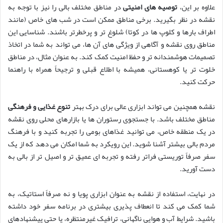
علاوه بر این،
توصیه های امنیتی
در مناطق مختلف بالی را نیز با توجه به
نقشه در نظر بگیرید. برخی مناطق ممکن است در شب های خاص (مانند
اطراف بارها و کلوپ ها در کوتا) شلوغ تر و پرخطرتر باشند. شناسایی این
مناطق روی نقشه و آگاهی از ویژگی های آن ها، می تواند به شما در اتخاذ
تصمیمات هوشمندانه تر و حفظ امنیت کمک کند. به عنوان مثال، در مناطق
خلوت تر یا کوهستانی، همیشه با اطلاع قبلی و ترجیحاً همراه با راهنما
حرکت کنید.
نقشه همچنین می تواند ابزاری عالی برای درک بهتر
تنوع غذایی و فرهنگی
مناطق مختلف باشد. با جستجوی رستوران ها یا بازارهای محلی روی نقشه
در یک منطقه خاص، می توانید غذاهای بومی را تجربه کنید و با فرهنگ
مردم بالی بیشتر آشنا شوید. این رویکرد به شما امکان می دهد که از یک
سفر صرفاً توریستی فراتر رفته و تجربه ای عمیق تر و اصیل تر از بالی به
دست آورید.
در نهایت، استفاده از نقشه به عنوان ابزاری پویا و نه صرفاً استاتیک، به
شما کمک می کند تا انعطاف پذیری بیشتری در برنامه سفر خود داشته
باشید. شرایط آب و هوایی ناگهانی، ترافیک غیرمنتظره، یا حتی پیشنهادهای