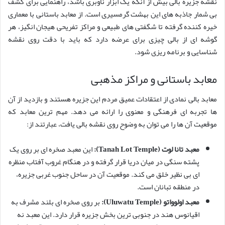
نقشه جزیره بالی بیش از آنکه یک ابزار ناوبری باشد، راهنمایی برای کشف
بی شمار جاذبه های این بهشت گرمسیری است. از معابد باستانی با معماری
خیره کننده گرفته تا شگفتی های طبیعی و مراکز تفریحی هیجان انگیز، هر
گوشه ای از بالی چیزی برای عرضه دارد که باید با دقت روی نقشه
شناسایی و برنامه ریزی شود.
معابد باستانی و مراکز مذهبی
معابد بالی نمادی از اعتقادات عمیق مردم این جزیره هستند و بازدید از آن
ها تجربه ای فرهنگی و معنوی را ارائه می دهد. مهم ترین معابد که
موقعیت آن ها را می توان به وضوح روی نقشه بالی یافت، عبارتند از:
معبد تانا لوت (Tanah Lot Temple):
این معبد صخره ای بر روی یک
پشته سنگی در میان دریا قرار گرفته و در هنگام غروب آفتاب منظره
ای بی نظیر خلق می کند. موقعیت آن در ساحل جنوب غربی جزیره،
در منطقه تبانان است.
معبد اولوواتو (Uluwatu Temple):
بر روی صخره ای بلند مشرف به
اقیانوس هند در جنوبی ترین بخش جزیره قرار دارد. این معبد نه