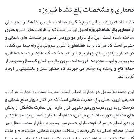
معماری و مشخصات باغ نشاط فیروزه
باغ نشاط فیروزه با پلانی مربع شکل و مساحت تقریبی ۱۵ هکتار، نمونه ای
از
معماری باغ نشاط فیروزه
اصیل ایرانی است که با ظرافت های فنی و هنری
ساخته شده است. این باغ دارای دو ورودی اصلی در قسمت های شمالی و
جنوبی است که هر کدام به فضاهای داخلی و بیرونی باغ راه پیدا می کنند.
در حصار پیرامونی باغ، چهار برج نیز تعبیه شده که علاوه بر جنبه حفاظتی،
به زیبایی و ابهت مجموعه افزوده اند. درون باغ، درختان کهنسال متنوعی از
جمله کاج و پسته به چشم می خورند که فضای سبز و دلنشینی را ایجاد
کرده اند.
این مجموعه شامل دو عمارت اصلی است: عمارت شمالی و عمارت مرکزی.
قدیمی ترین بخش باغ، عمارت شمالی است که در کنار دیوار ضلع شمالی و
درست روبه روی درب ورودی جنوبی قرار دارد. این عمارت متشکل از بخش
های مختلفی چون ساختمان مرکزی، حمام، آب انبار و اصطبل بوده و علاوه بر
ورودی اصلی در مرکز خود، دارای دسترسی به بیرون باغ از سمت شمال نیز
است. مصالح اصلی به کار رفته در ساخت عمارت شمالی، خشت خام و ملات
گل است که برای محافظت در برابر فرسایش و همچنین زیبایی بصری، با