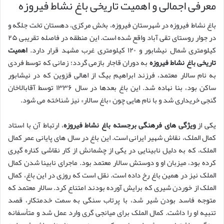
معرفی اجمالی و اهمیت تاریخی باغ نشاط فیروزه
باغ نشاط فیروزه در شهرستان فیروزه، بخش مرکزی، دهستان تخت جلگه و
در جوار روستای تقی آباد واقع شده است. این منطقه در فاصله تقریبی ۲۵
کیلومتری شمال نیشابور و ۱۲۰ کیلومتری غرب مشهد قرار دارد.
اهمیت
تاریخی باغ نشاط فیروزه
به دوران قاجار بازمی گردد؛ زمانی که توسط فردی
به نام سالار معتمد، فرزند ابراهیم بیگ از اهالی قزوین که در نیشابور
ساکن بود، بنا نهاده شد. این باغ بعدها در سال ۱۳۳۶ توسط آقابالاخان
گنجی خریداری شد و با نام هایی چون «باغ سالار» نیز شناخته می شود.
یکی از
ویژگی های فرهنگی برجسته باغ نشاط فیروزه
، ارتباط آن با استاد
کمال الملک، نقاش شهیر ایرانی است. این باغ در سال های پایانی عمر کمال
الملک، که به دلیل نابینایی در یکی از چشمانش از کار نقاشی کناره گیری
کرده بود، میزبان او و دوستش سالار معتمد بود. ماجرای نابینا شدن کمال
الملک نیز در همین باغ رخ داده است. نقل است که روزی در این باغ، کمال
الملک از خوردن شیری که برایش آورده بودند امتناع کرد. سالار معتمد که
متوجه فاسد بودن شیر شد، با پرتاب سنگی به سمت خدمتکار، قصد
تنبیه او را داشت. کمال الملک برای میانجی گری وارد عمل شد و متأسفانه