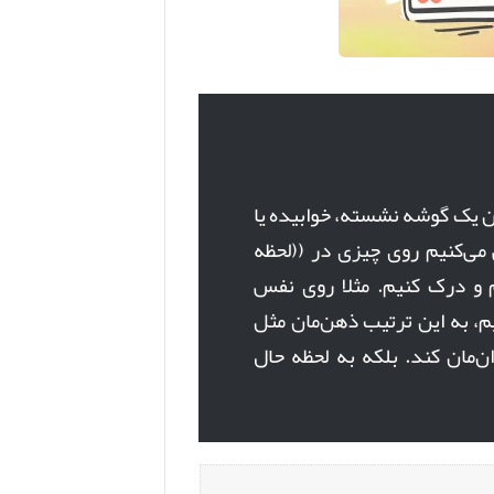
ن یک گوشه نشسته، خوابیده یا
می‌کنیم روی چیزی در ((لحظه
م و درک کنیم. مثلا روی نفس
م، به این ترتیب ذهن‌مان مثل
ان‌مان کند. بلکه به لحظه حال