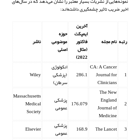
نمونه‌هایی از نشریات بسیار معتبر را نشان می‌دهد که در سال‌های
اخیر ضریب تاثیر چشمگیری داشته‌اند:
آخرین
ایمپکت
حوزه
رتبه
نام مجله
فاکتور
موضوعی
ناشر
(مثال
اصلی
2022)
CA: A Cancer
انکولوژی
1
Journal for
286.1
(پزشکی
Wiley
Clinicians
سرطان)
The New
Massachusetts
England
پزشکی
Medical
176.079
2
Journal of
عمومی
Society
Medicine
پزشکی
Elsevier
168.9
The Lancet
3
عمومی