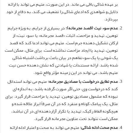
بر عهده شاکی باقی می ماند. در این صورت، متهم می تواند با ارائه
دلایل و شواهدی که ادعای شاکی را تضعیف می کند، به دفاع از خود
بپردازد.
عدم سوء نیت (قصد مجرمانه):
در بسیاری از جرایم، به ویژه جرایم
توهین، تهدید و مزاحمت، اثبات «قصد مجرمانه» یا «سوء نیت» از
ارکان تشکیل دهنده جرم است. متهم می تواند ادعا کند که قصد
توهین، تهدید یا ایجاد مزاحمت نداشته است. برای مثال، ممکن است
یک شوخی یا یک سوءتفاهم در بیان باعث برداشت اشتباه شاکی
شده باشد. ارائه مستندات یا شهادتی که نشان دهنده حسن نیت
متهم باشد، می تواند در این زمینه مؤثر واقع شود.
عدم تطابق درخواست با مصادیق مجرمانه:
متهم می تواند استدلال
کند که درخواست وی، حتی اگر صورت گرفته باشد، به اندازه ای
نبوده که مشمول مصادیق توهین، تهدید یا مزاحمت قرار گیرد. برای
مثال، یک پیامک کوتاه و منفرد که در آن صرفاً ابراز علاقه شده و
هیچگونه الفاظ رکیک، تهدید یا تکرار آزاردهنده ای در آن نباشد،
ممکن است نتواند تحت عناوین مجرمانه قرار گیرد.
عدم صحت ادله شاکی:
متهم می تواند به صحت و اعتبار ادله ارائه