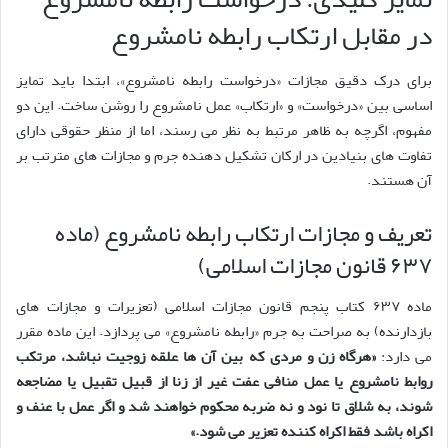
در مقابل ارتکاب رابطه نامشروع
برای درک دقیق مجازات «درخواست رابطه نامشروع»، ابتدا باید تمایز
اساسی بین «درخواست» و «ارتکاب» عمل نامشروع را روشن ساخت. این دو
مفهوم، اگرچه به ظاهر مرتبط به نظر می رسند، اما از منظر حقوقی دارای
تفاوت های بنیادین در ارکان تشکیل دهنده جرم و مجازات های مترتب بر
آن هستند.
تعریف و مجازات ارتکاب رابطه نامشروع (ماده
۶۳۷ قانون مجازات اسلامی)
ماده ۶۳۷ کتاب پنجم قانون مجازات اسلامی (تعزیرات و مجازات های
بازدارنده) به صراحت به جرم «رابطه نامشروع» می پردازد. این ماده مقرر
می دارد:
«هرگاه زن و مردی که بین آن ها علقه زوجیت نباشد، مرتکب
روابط نامشروع یا عمل منافی عفت غیر از زنا از قبیل تقبیل یا مضاجعه
شوند، به شلاق تا نود و نه ضربه محکوم خواهند شد و اگر عمل با عنف و
اکراه باشد فقط اکراه کننده تعزیر می شود.»