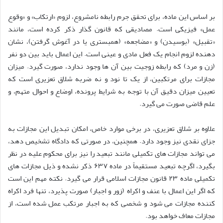
بر اساس این ماده، برای تحقق جرم رابطه نامشروع، لزوم «ارتکاب» و «وقوع
عمل» فیزیکی است. مصادیقی که قانون گذار ذکر کرده است، مانند
«تقبیل» (بوسیدن) و «مضاجعه» (همبستری یا در آغوش گرفتن)، نشان
دهنده لزوم انجام یک فعل مادی و عینی است. این اعمال باید بین دو نفر
(زن و مرد) که رابطه زوجیت بین آن ها وجود ندارد، صورت گیرد. میزان
مجازات برای مرتکبین، از یک تا نود و نه ضربه شلاق تعزیری است که
تعیین میزان دقیق آن با توجه به شرایط پرونده، اوضاع و احوال متهم، و
علم قاضی صورت می گیرد.
علاوه بر شلاق تعزیری، در برخی موارد خاص، امکان تبدیل این مجازات به
جزای نقدی نیز وجود دارد. همچنین، در صورتی که دادگاه تشخیص دهد،
می تواند مجازات های تکمیلی مانند تبعید را نیز برای محکوم علیه در نظر
بگیرد، اگرچه تبعید مستقیماً در ماده ۶۳۷ ذکر نشده و ذیل مجازات های
تکمیلی ماده ۲۳ قانون مجازات اسلامی قرار می گیرد. نکته مهم این است
که اگر این اعمال با عنف و اکراه (زور و اجبار) صورت پذیرد، تنها فرد اکراه
کننده مجازات می شود و شخصی که به اجبار مرتکب عمل شده است، از
مجازات معاف خواهد بود.