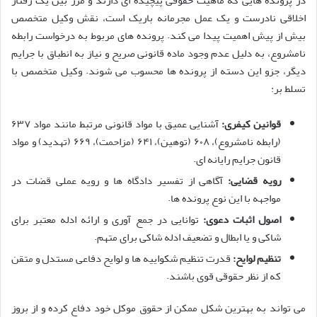
در پرونده هایی که ماهیت حقوقی پیچیده ای دارند و مرز بین یک رفتار
اخلاقی نادرست و یک عمل مجرمانه باریک است، نقش وکیل متخصص
بیش از پیش اهمیت پیدا می کند. پرونده های مربوط به درخواست رابطه
نامشروع، به دلیل عدم وجود ماده قانونی صریح و نیاز به انطباق با جرایم
دیگر، جزو این دسته از پرونده ها محسوب می شوند. وکیل متخصص با
تسلط بر:
قوانین کیفری:
آشنایی عمیق با مواد قانونی مرتبط مانند مواد ۶۳۷
(رابطه نامشروع)، ۶۰۸ (توهین)، ۶۴۱ (مزاحمت)، ۶۶۹ (تهدید) و مواد
قانون جرایم رایانه ای.
رویه قضایی:
آگاهی از تفسیر دادگاه ها و رویه عملی قضات در
مواجهه با این نوع پرونده ها.
اصول اثبات دعوی:
توانایی در جمع آوری و ارائه ادله معتبر برای
شاکی و یا ابطال و تضعیف ادله شاکی برای متهم.
تنظیم لوایح:
قدرت تنظیم شکواییه ها و لوایح دفاعی مستدل و متقن
که از نظر حقوقی قوی باشند.
می تواند به بهترین شکل ممکن از حقوق موکل خود دفاع کرده و از بروز