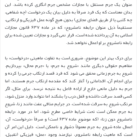
عنوان یک جرم مستقل با مجازات مشخص جرم انگاری کرده باشد. این
بدان معناست که یک فرد صرفاً به دلیل بیان یک درخواست (چه شفاهی،
چه کتبی یا از طریق فضای مجازی) بدون هیچ گونه عمل فیزیکی و ارتکابی،
مستقیماً ذیل عنوان «رابطه نامشروع» که در ماده ۶۳۷ قانون مجازات
اسلامی به آن پرداخته شده است، قرار نمی گیرد و مجازات تعیین شده برای
رابطه نامشروع بر او اعمال نخواهد شد.
برای درک بهتر این موضوع، ضروری است به تفاوت ماهیتی «درخواست» با
مفاهیم حقوقی دیگری مانند «شروع به جرم» یا «جرم محال» بپردازیم.
شروع به جرم زمانی محقق می شود که فرد قصد ارتکاب جرمی را کرده و
برای انجام آن، اقداماتی را آغاز کند که مقدمه ارتکاب جرم هستند، اما
جرم به دلیل مانعی خارج از اراده فاعل به نتیجه نرسد. برای مثال، اگر
کسی قصد سرقت داشته و قفل درب را بشکند اما نتواند وارد منزل شود،
مرتکب شروع به سرقت شده است. در جرایم منافی عفت مانند زنا، شروع
به جرم ممکن است تحت شرایط خاصی مطرح شود، اما در مورد «رابطه
نامشروع دون زنا» (که موضوع ماده ۶۳۷ است) و صرفاً «درخواست» آن،
اعمال ماده شروع به جرم معمولاً دشوار و ناممکن است. دلیل این امر آن
است که ماهیت رابطه نامشروع، نیازمند وجود «عمل» فیزیکی (تقبیل،