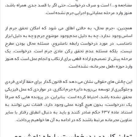
مضاجعه و…) است و صرف درخواست، حتی اگر با قصد جدی همراه باشد،
هنوز وارد مرحله عملیاتی و اجرایی جرم نشده است.
همچنین، «جرم محال» به حالتی اطلاق می شود که امکان تحقق جرم از
اساس وجود ندارد، چه به دلیل عدم وجود موضوع جرم و چه به دلیل ابزار
نامناسب. در مورد درخواست رابطه نامشروع، مسئله محال بودن مطرح
نیست، بلکه مسئله عدم تحقق رکن مادی جرم است. درخواست، یک
مرحله پیش از تصمیم و اراده قطعی برای ارتکاب و انجام عمل است که هنوز
وارد حوزه «فعل مجرمانه» نشده است.
این چالش های حقوقی نشان می دهد که قانون گذار برای حفظ آزادی فردی
و جلوگیری از توسعه بی رویه دایره جرم انگاری، در مواردی که عمل فیزیکی
محقق نشده باشد، احتیاط کرده است. بنابراین، در پرونده هایی که صرفاً
یک «درخواست» بدون هیچ گونه عملی وجود دارد، قضات نمی توانند به
استناد ماده ۶۳۷ حکم صادر کنند و باید به دنبال انطباق رفتار با سایر
عناوین مجرمانه مرتبط باشند که در ادامه به آن ها خواهیم پرداخت.
تمایز کلیدی: درخواست رابطه نامشروع