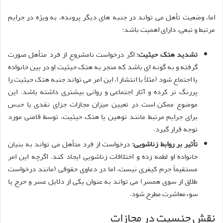
اما، وضعیت تأهل می تواند در جنبه های دیگر پرونده، به ویژه در جرایم
مرتبط و تبعی، دارای اهمیت باشد:
تشدید هتک حیثیت:
اگر درخواست نامشروع از فرد متأهل صورت
گرفته و به گونه ای باشد که منجر به هتک حیثیت او در بین خانواده
یا اجتماع شود (مثلاً با انتشار)، این امر می تواند جنبه هتک حیثیت را
پررنگ تر کرده و آثار اجتماعی و روانی بیشتری داشته باشد. این
موضوع ممکن است در تعیین میزان مجازات جزای نقدی یا حبس
برای جرایم مرتبط مانند توهین یا هتک حیثیت، توسط قاضی مورد
توجه قرار گیرد.
تأثیر بر روابط زناشویی:
درخواست از فرد متأهل می تواند به بنیان
خانواده او لطمه زده و اختلافات زناشویی ایجاد کند. اگرچه این امر
مستقیماً جرم کیفری نیست، اما در دعاوی حقوقی (مانند درخواست
طلاق از سوی همسر) می تواند به عنوان یکی از دلایل عسر و حرج یا
سوءمعاشرت مطرح شود.
نقش جنسیت در مجازات