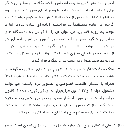
(تعزیرات)، «هر کس به وسیله تلفن یا دستگاه های مخابراتی دیگر
برای اشخاص ایجاد مزاحمت نماید علاوه بر اجرای مقررات خاص مربوط
به قطع ارتباط، به حبس از یک ماه تا شش ماه محکوم خواهد شد.»
اگرچه این ماده مستقیماً به مزاحمت رایانه ای اشاره ندارد، اما با
توجه به رویه قضایی، می توان آن را با قیاس به «دستگاه های
مخابراتی دیگر» تسری داد. همچنین قانون جرائم رایانه ای در
مواردی می تواند ملاک عمل قرار گیرد. درخواست های مکرر و
آزاردهنده در فضای مجازی که آرامش روانی فرد را مختل می کند،
می تواند تحت عنوان مزاحمت مورد پیگرد قرار گیرد.
هتک حیثیت:
اگر درخواست نامشروع در فضای مجازی به گونه ای
باشد که منجر به هتک حیثیت یا نشر اکاذیب علیه فرد شود (مثلاً
همراه با انتشار اطلاعات خصوصی یا تصاویر فرد باشد)، می تواند
مشمول مواد ۱۶ و ۱۷ قانون جرایم رایانه ای قرار گیرد. ماده ۱۶ قانون
جرایم رایانه ای در مورد انتشار محتوای خصوصی بدون رضایت فرد
است که مجازات حبس و جزای نقدی دارد. ماده ۱۷ نیز به هتک
حیثیت از طریق سیستم های رایانه ای یا مخابراتی می پردازد.
مجازات های احتمالی برای این موارد شامل حبس و جزای نقدی است. جمع