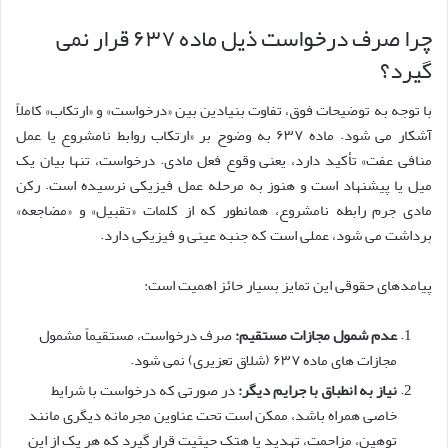
چرا صرف درخواست ذیل ماده ۶۳۷ قرار نمی
گیرد؟
با توجه به توضیحات فوق، تفاوت بنیادین بین «درخواست» و «ارتکاب» کاملاً
آشکار می شود. ماده ۶۳۷ به وضوح بر «ارتکاب روابط نامشروع یا عمل
منافی عفت» تأکید دارد، یعنی وقوع فعل مادی. درخواست، تنها بیان یک
میل یا پیشنهاد است و هنوز به مرحله عمل فیزیکی نرسیده است. رکن
مادی جرم رابطه نامشروع، همانطور که از کلمات «تقبیل» و «مضاجعه»
برداشت می شود، عملی است که جنبه عینی و فیزیکی دارد.
پیامدهای حقوقی این تمایز بسیار حائز اهمیت است:
عدم شمول مجازات مستقیم:
صرف درخواست، مستقیماً مشمول
مجازات های ماده ۶۳۷ (شلاق تعزیری) نمی شود.
نیاز به انطباق با جرایم دیگر:
در صورتی که درخواست با شرایط
خاصی همراه باشد، ممکن است تحت عناوین مجرمانه دیگری مانند
توهین، مزاحمت، تهدید یا هتک حیثیت قرار گیرد که هر یک از این