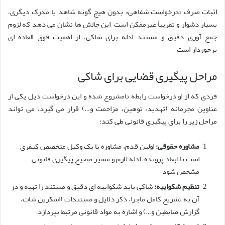
اثبات صرف «درخواست شفاهی» بدون هیچ گونه شاهد یا مدرک دیگری،
بسیار دشوار و تقریباً غیرممکن است. این چالش ها نشان می دهد که لزوم
جمع آوری دقیق و مستند ادله برای شاکی، از اهمیت فوق العاده ای
برخوردار است.
مراحل پیگیری قضایی برای شاکی
فردی که از او درخواست رابطه نامشروع شده و این درخواست ذیل یکی از
عناوین مجرمانه (تهدید، توهین، مزاحمت و…) قرار می گیرد، می تواند
مراحل زیر را برای پیگیری قانونی طی کند:
مشاوره حقوقی:
اولین قدم، مشاوره با یک وکیل متخصص کیفری
است تا ابعاد پرونده، ادله لازم و مسیر صحیح پیگیری قانونی
مشخص شود.
تنظیم شکواییه:
شاکی باید شکواییه ای دقیق و مستند را تهیه و در
آن به تشریح کامل ماجرا، ذکر دلایل و مستندات (اسکرین شات،
گزارش ضابطین و…) و اشاره به مواد قانونی مرتبط بپردازد.