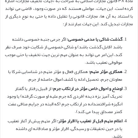
ماده ۳۸ قانون مجازات اسلامی به صراحت به «جهات تخفیف مجازات» اشاره
کرده است. این جهات، عواملی هستند که در صورت وجود، قاضی می تواند
با استناد به آن ها، مجازات قانونی را تقلیل داده یا حتی به نوع دیگری از
مجازات تبدیل کند. این جهات عبارتند از:
گذشت شاکی یا مدعی خصوصی:
اگر جرمی جنبه خصوصی داشته
باشد (قابل گذشت باشد) و شاکی خصوصی از شکایت خود صرف نظر
کند، این امر می تواند به عنوان مهم ترین جهت تخفیف یا حتی موجب
موقوفی تعقیب باشد.
همکاری مؤثر متهم:
همکاری فعال و مؤثر متهم در شناسایی شرکا یا
معاونان جرم، تحصیل ادله یا کشف اموال حاصله از جرم.
اوضاع و احوال خاص مؤثر در ارتکاب جرم:
از قبیل رفتار یا گفتار
تحریک آمیز بزه دیده (فردی که جرم علیه او صورت گرفته) یا وجود
انگیزه شرافتمندانه در ارتکاب جرم (که البته در جرایم منافی عفت
کمتر مصداق پیدا می کند).
اعلام متهم قبل از تعقیب یا اقرار مؤثر:
اگر متهم پیش از آغاز تعقیب
یا در حین تحقیقات و رسیدگی، اقرار مؤثر و صادقانه ای داشته
باشد.