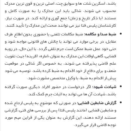
باشد، اسکرین شات ها و سوابق چت، اصلی ترین و قوی ترین مدرک
محسوب می شوند. شاکی باید این مدارک را به صورت کامل و
مستند (با ذکر تاریخ و زمان) جمع آوری و ارائه کند. در صورت نیاز،
کارشناسان پلیس فتا نیز می توانند صحت این مدارک را تأیید کنند.
ضبط صدا و مکالمه:
ضبط مکالمات تلفنی یا حضوری بدون اطلاع طرف
مقابل، در برخی موارد می تواند با چالش های قانونی مواجه شود و
حتی خود عمل ضبط ممکن است جرم تلقی گردد. با این حال، در رویه
قضایی، گاهی اوقات این مدارک به عنوان «اماره» (قرینه) جهت تقویت
علم قاضی پذیرفته می شوند، به خصوص اگر شاکی در موقعیت
ضعف و برای دفاع از خود اقدام به ضبط کرده باشد. توصیه می شود
پیش از اقدام به ضبط، با وکیل متخصص مشورت شود.
شهادت شهود:
اگر درخواست در حضور افراد دیگری صورت گرفته
باشد، شهادت آن ها می تواند به اثبات جرم کمک کند.
گزارش ضابطین قضایی:
در صورتی که موضوع به پلیس ارجاع شده
و ضابطین قضایی (مانند پلیس فتا) پس از بررسی های فنی، گزارشی
مستند ارائه دهند، این گزارش به عنوان یکی از قراین مهم مورد
توجه قاضی قرار می گیرد.