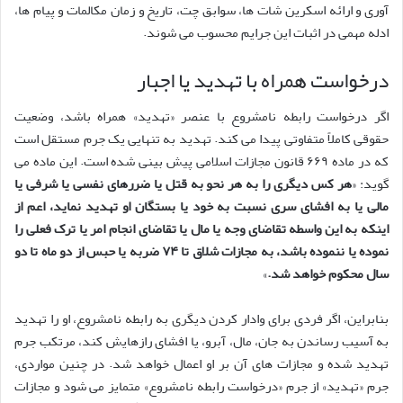
آوری و ارائه اسکرین شات ها، سوابق چت، تاریخ و زمان مکالمات و پیام ها،
ادله مهمی در اثبات این جرایم محسوب می شوند.
درخواست همراه با تهدید یا اجبار
اگر درخواست رابطه نامشروع با عنصر «تهدید» همراه باشد، وضعیت
حقوقی کاملاً متفاوتی پیدا می کند. تهدید به تنهایی یک جرم مستقل است
که در ماده ۶۶۹ قانون مجازات اسلامی پیش بینی شده است. این ماده می
گوید: «
هر کس دیگری را به هر نحو به قتل یا ضررهای نفسی یا شرفی یا
مالی یا به افشای سری نسبت به خود یا بستگان او تهدید نماید، اعم از
اینکه به این واسطه تقاضای وجه یا مال یا تقاضای انجام امر یا ترک فعلی را
نموده یا ننموده باشد، به مجازات شلاق تا ۷۴ ضربه یا حبس از دو ماه تا دو
سال محکوم خواهد شد.
»
بنابراین، اگر فردی برای وادار کردن دیگری به رابطه نامشروع، او را تهدید
به آسیب رساندن به جان، مال، آبرو، یا افشای رازهایش کند، مرتکب جرم
تهدید شده و مجازات های آن بر او اعمال خواهد شد. در چنین مواردی،
جرم «تهدید» از جرم «درخواست رابطه نامشروع» متمایز می شود و مجازات