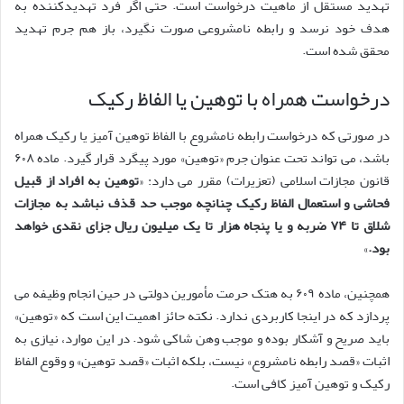
تهدید مستقل از ماهیت درخواست است. حتی اگر فرد تهدیدکننده به
هدف خود نرسد و رابطه نامشروعی صورت نگیرد، باز هم جرم تهدید
محقق شده است.
درخواست همراه با توهین یا الفاظ رکیک
در صورتی که درخواست رابطه نامشروع با الفاظ توهین آمیز یا رکیک همراه
باشد، می تواند تحت عنوان جرم «توهین» مورد پیگرد قرار گیرد. ماده ۶۰۸
قانون مجازات اسلامی (تعزیرات) مقرر می دارد: «
توهین به افراد از قبیل
فحاشی و استعمال الفاظ رکیک چنانچه موجب حد قذف نباشد به مجازات
شلاق تا ۷۴ ضربه و یا پنجاه هزار تا یک میلیون ریال جزای نقدی خواهد
بود.
»
همچنین، ماده ۶۰۹ به هتک حرمت مأمورین دولتی در حین انجام وظیفه می
پردازد که در اینجا کاربردی ندارد. نکته حائز اهمیت این است که «توهین»
باید صریح و آشکار بوده و موجب وهن شاکی شود. در این موارد، نیازی به
اثبات «قصد رابطه نامشروع» نیست، بلکه اثبات «قصد توهین» و وقوع الفاظ
رکیک و توهین آمیز کافی است.