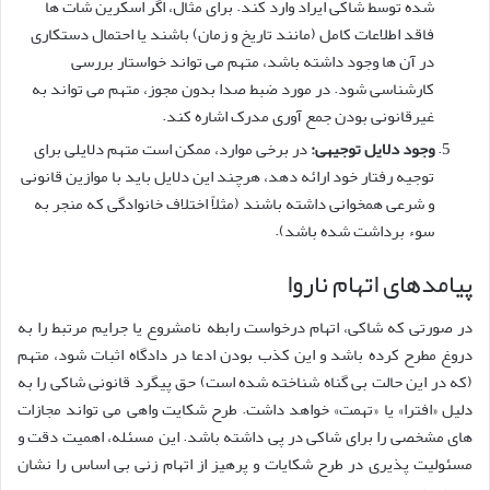
شده توسط شاکی ایراد وارد کند. برای مثال، اگر اسکرین شات ها
فاقد اطلاعات کامل (مانند تاریخ و زمان) باشند یا احتمال دستکاری
در آن ها وجود داشته باشد، متهم می تواند خواستار بررسی
کارشناسی شود. در مورد ضبط صدا بدون مجوز، متهم می تواند به
غیرقانونی بودن جمع آوری مدرک اشاره کند.
وجود دلایل توجیهی:
در برخی موارد، ممکن است متهم دلایلی برای
توجیه رفتار خود ارائه دهد، هرچند این دلایل باید با موازین قانونی
و شرعی همخوانی داشته باشند (مثلاً اختلاف خانوادگی که منجر به
سوء برداشت شده باشد).
پیامدهای اتهام ناروا
در صورتی که شاکی، اتهام درخواست رابطه نامشروع یا جرایم مرتبط را به
دروغ مطرح کرده باشد و این کذب بودن ادعا در دادگاه اثبات شود، متهم
(که در این حالت بی گناه شناخته شده است) حق پیگرد قانونی شاکی را به
دلیل «افترا» یا «تهمت» خواهد داشت. طرح شکایت واهی می تواند مجازات
های مشخصی را برای شاکی در پی داشته باشد. این مسئله، اهمیت دقت و
مسئولیت پذیری در طرح شکایات و پرهیز از اتهام زنی بی اساس را نشان