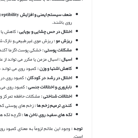
ضعف سیستم ایمنی و افزایش
susceptibility
روی باشند.
اختلال در حس چشایی و بویایی :
کاهش یا ا
ریزش مو :
ریزش موی غیرطبیعی و نازک شدن
مشکلات پوستی :
خشکی پوست اگزما آکنه 
اسهال :
اسهال مزمن یا مکرر می تواند از ع
کاهش اشتها و وزن :
کمبود روی می تواند 
اختلال در رشد در کودکان :
کمبود روی در 
ناباروری و اختلالات جنسی :
کمبود روی می ت
اختلالات شناختی :
مشکلات حافظه تمرکز و 
کندی ترمیم زخم ها :
زخم های پوستی که ب
لکه های سفید روی ناخن ها :
اگرچه لکه ها
توجه :
وجود این علائم لزوماً به معنای کمبو
است.