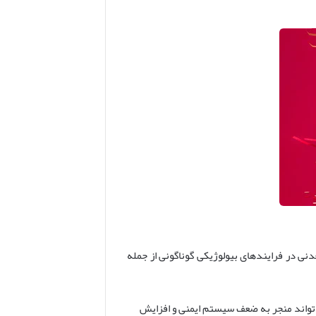
 در فرایندهای بیولوژیکی گوناگونی از جمله
یت های T و B ضروری است. کمبود روی می تواند منجر به ضعف سیستم ایمنی و افزایش