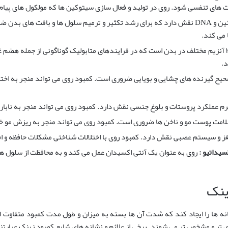
روی در سنتز پروتئین و DNA نقش دارد که برای رشد تکثیر و ترمیم سلول ها و بافت
 می کند.
روی کوفاکتور بیش از ۳۰۰ آنزیم مختلف در بدن است که در فرایندهای متابولیک گوناگونی از جم
د.
یح گیرنده های چشایی و بویایی ضروری است. کمبود روی می تواند منجر به اختل
رم عملکرد پروستات و بلوغ جنسی نقش دارد. کمبود روی می تواند منجر به نابارو
لامت پوست مو و ناخن ها ضروری است. کمبود روی می تواند منجر به ریزش مو 
ز و سیستم عصبی نقش دارد. کمبود روی با اختلالات شناختی مشکلات حافظه و 
سیداتیو :
روی به عنوان یک آنتی اکسیدان عمل می کند و به محافظت از سلول ها 
ینک
نه ها را ایجاد کند که شدت آن ها بسته به میزان و طول مدت کمبود متفاوت است
تر و مشخص تر می شوند. برخی از علائم و نشانه های شایع کمبود زینک عبارتند 