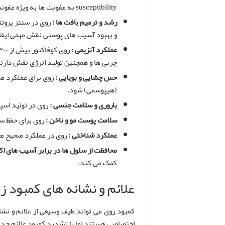
susceptibility به عفونت ها به ویژه عفونت های تنفسی شود. روی در تولید و فعال سازی سیتوکین ها که مولکول های پیام رسان سیستم ایمنی هستند نقش دارد.
رشد و ترمیم بافت ها :
و بهبود آسیب های پوستی نقش مهمی ایفا
عملکرد آنزیمی :
چربی ها و همچنین تولید انرژی نقش دارن
حس چشایی و بویایی :
روی برای عملکرد صح
(هیپوسمی) شود.
باروری و سلامت جنسی :
روی در تولید اسپ
سلامت پوست مو و ناخن :
روی برای حفظ س
عملکرد شناختی :
روی در عملکرد صحیح مغ
محافظت از سلول ها در برابر آسیب های اک
کمک می کند.
علائم و نشانه های کمبود ز
کمبود روی می تواند طیف وسیعی از علائم و نشا
اختصاصی هستند اما با تشدید کمبود علائم جدی 