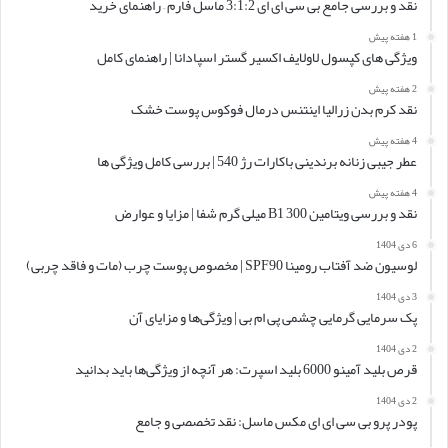
نقد و بررسی جامع بی سی ای ای 3:1:2 ماسل فارم – راهنمای خرید
1 هفته پیش
ویژگی های کپسول لاولایف اکسیر گستر اسپادانا | راهنمای کامل
2 هفته پیش
نقد کرم بدن زرالیا اینتنس درمال فوکوس پوست خشک
4 هفته پیش
عطر جیبی زنانه برندینی باکارات رژ 540 | بررسی کامل ویژگی ها
4 هفته پیش
نقد و بررسی ویتامین B1 300 میلی گرم شفا | مزایا و عوارض
6 دی 1404
لوسیون ضد آفتاب رومینا SPF90 | مخصوص پوست چرب (مات و فاقد چربی)
3 دی 1404
پک سرمایی گرمایی چشمی پی ام بی | ویژگی‌ها و مزایای آن
2 دی 1404
قرص بلید آمینو 6000 بلید اسپرت: هر آنچه از ویژگی‌ها باید بدانید
2 دی 1404
پودر پرو بی سی ای ای مکس ماسل: نقد تخصصی و جامع