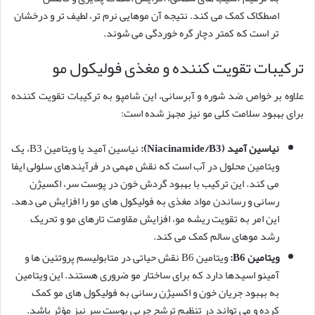
اصطکاک کمک می کند. نتیجه آن موهایی نرم تر، لطیف تر و درخشان
تر است که کمتر دچار گره خوردگی می شوند.
ترکیبات تقویت کننده و مغذی فولیکول مو
علاوه بر خواص ضد شوره و آبرسانی، این شامپو به ترکیبات تقویت کننده
برای بهبود سلامت کلی مو نیز مجهز شده است:
نیاسین آمید (Niacinamide/B3):
نیاسین آمید یا ویتامین B3، یک
ویتامین محلول در آب است که نقش مهمی در فرآیندهای سلولی ایفا
می کند. این ترکیب با بهبود گردش خون در پوست سر، اکسیژن
رسانی و رساندن مواد مغذی به فولیکول های مو را افزایش می دهد.
این امر به تقویت ریشه مو، افزایش مقاومت تارهای مو و تحریک
رشد موهای سالم کمک می کند.
ویتامین B6:
ویتامین B6 نقش حیاتی در متابولیسم پروتئین ها و
آمینو اسیدها دارد که برای ساختار مو ضروری هستند. این ویتامین
به بهبود جریان خون و اکسیژن رسانی به فولیکول های مو کمک
کرده و می تواند در تنظیم ترشح چربی پوست سر نیز مؤثر باشد.