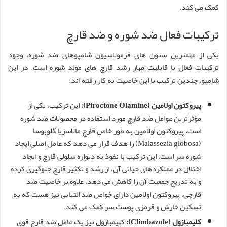
کمک می کند.
ترکیبات فعال ضد شوره و ضد قارچ
یکی از مهمترین ستون های فرمولاسیون شامپوهای ضد شوره، وجود
ترکیبات فعال با قابلیت مهار رشد قارچ های مولد شوره است. در این
شامپو، چندین ترکیب با این خاصیت به کار رفته اند:
پیروکتون اولامین (Piroctone Olamine):
این ترکیب، یکی از
مؤثرترین عوامل ضد قارچ مورد استفاده در محصولات ضد شوره
است. پیروکتون اولامین به طور خاص قارچ مالاسزیا گلوبوسا
(Malassezia globosa) را هدف قرار می دهد که عامل اصلی ایجاد
شوره سر است. این ترکیب با نفوذ به دیواره سلولی قارچ و ایجاد
اختلال در عملکردهای حیاتی آن، از رشد و تکثیر قارچ جلوگیری کرده
و به تدریج جمعیت آن را کاهش می دهد. علاوه بر خاصیت ضد
قارچی، پیروکتون اولامین دارای خواص ضد التهابی نیز هست که به
تسکین خارش و قرمزی پوست سر کمک می کند.
کلیمبازول (Climbazole):
کلیمبازول نیز یک عامل ضد قارچ قوی