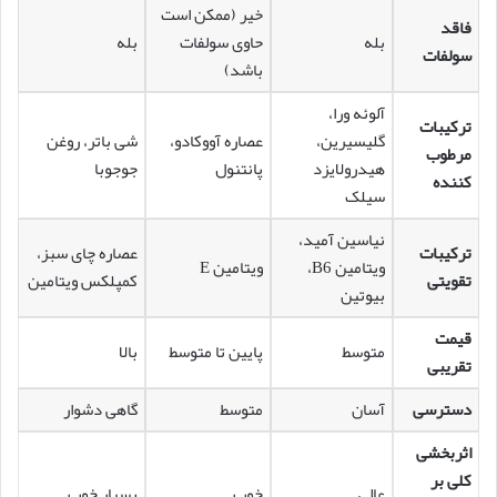
خیر (ممکن است
فاقد
بله
حاوی سولفات
بله
سولفات
باشد)
آلوئه ورا،
ترکیبات
گلیسیرین،
عصاره آووکادو،
شی باتر، روغن
مرطوب
هیدرولایزد
پانتنول
جوجوبا
کننده
سیلک
نیاسین آمید،
ترکیبات
عصاره چای سبز،
ویتامین B6،
ویتامین E
تقویتی
کمپلکس ویتامین
بیوتین
قیمت
متوسط
پایین تا متوسط
بالا
تقریبی
دسترسی
آسان
متوسط
گاهی دشوار
اثربخشی
کلی بر
عالی
خوب
بسیار خوب