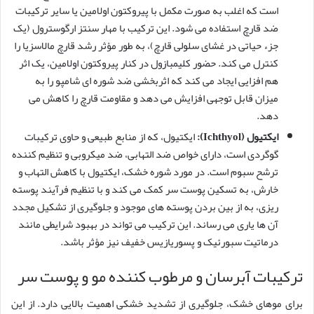
است که اغلب به صورت مکمل با پیروکتون اولامین یا سایر ترکیبات
ضد قارچ استفاده می شود. این ترکیب با مهار سنتز ارگوسترول (یک
جزء حیاتی در غشای سلولی قارچ)، به طور مؤثر رشد قارچ مالاسزیا را
کنترل می کند. حضور کلیمبازول در کنار پیروکتون اولامین، یک اثر
هم افزایی ایجاد می کند که اثربخشی ضد شوره ای شامپو را به
میزان قابل توجهی افزایش می دهد و مقاومت قارچ را کاهش می
دهد.
ایکتیول (Ichthyol):
ایکتیول، که از منابع طبیعی و حاوی ترکیبات
گوگردی است، دارای خواص ضد التهابی، ضد میکروبی و تنظیم کننده
ترشح سبوم است. در مورد شوره خشک، ایکتیول با کاهش التهاب و
خارش، به تسکین پوست سر کمک می کند و با تنظیم فرآیند پوسته
ریزی، به از بین بردن پوسته های موجود و جلوگیری از تشکیل مجدد
آن ها یاری می رساند. این ترکیب می تواند در بهبود شرایطی مانند
درماتیت سبورئیک و پسوریازیس خفیف نیز مؤثر باشد.
ترکیبات آبرسان و مرطوب کننده مو و پوست سر
برای موهای خشک، جلوگیری از تشدید خشکی اهمیت بالایی دارد. از این