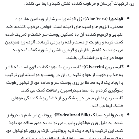
رو، ترکیبات آبرسان و مرطوب کننده نقش کلیدی ایفا می کنند:
آلوئه ورا (Aloe Vera):
ژل آلوئه ورا سرشار از ویتامین ها، مواد
معدنی، آنزیم ها و اسیدهای آمینه است. خواص مرطوب کننده، ضد
التهابی و ترمیم کننده آن به تسکین پوست سر خشک و تحریک شده
کمک کرده و رطوبت از دست رفته را بازمی گرداند. آلوئه ورا همچنین
می تواند به کاهش خارش و قرمزی ناشی از شوره کمک کند و به
موها طراوت و درخشندگی بخشد.
گلیسیرین (Glycerin):
گلیسیرین یک هومکتانت قوی است که قادر
به جذب رطوبت از هوا و نگهداری آن در پوست و مو است. این ترکیب
با ایجاد یک لایه محافظ بر روی پوست سر و ساقه مو، از تبخیر رطوبت
جلوگیری کرده و به حفظ هیدراسیون و لطافت کمک می کند.
گلیسیرین نقش مهمی در پیشگیری از خشکی و شکنندگی موهای
خشک ایفا می کند.
هیدرولایزد سیلک (Hydrolyzed Silk):
پروتئین ابریشم هیدرولیز
شده، به دلیل وزن مولکولی پایین، می تواند به عمق ساقه مو نفوذ
کند. این ترکیب با ایجاد یک لایه پروتئینی نازک بر روی کوتیکول مو،
به ترمیم آسیب های سطحی، افزایش انعطاف پذیری و کاهش