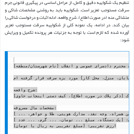
تنظیم یک شکواییه دقیق و کامل، از مراحل اساسی در پیگیری قانونی جرم
سرقت مستوجب تعزیر است. شکواییه باید به روشنی مشخصات شاکی و
متشاکی عنه (در صورت اطلاع)، شرح واقعه، ادله اثبات و درخواست شاکی را
بیان کند. در ادامه، یک نمونه کلی از شکواییه سرقت مستوجب تعزیر
آورده شده که لازم است با توجه به جزئیات هر پرونده تکمیل و ویرایش
شود:
است محترم دادسرای عمومی و انقلاب [نام شهرستان/منطقه]
خیابان، منزل، محل کار] مورد بزه سرقت قرار گرفته ام.
شرح واقعه:

[شرح دقیق و جامع ماجرا را در اینجا وارد کنید. به عنوان مثال: در تاریخ فوق الذکر، در حین عبور از خیابان [نام خیابان] در آدرس [آدرس دقیق تر]، ناگهان دو نفر موتور سوار با پلاک [ذکر پلاک در صورت اطلاع]، کیف دستی اینجانب حاوی [تعداد و نوع اقلام مسروقه مانند: کارت ملی، شناسنامه، مبلغ سه میلیون تومان وجه نقد و یک دستگاه گوشی همراه مدل X] را ربودند و متواری شدند. خوشبختانه دوربین های مداربسته مغازه مجاور موفق به ثبت تصویر آن ها و پلاک موتور شدند که تصاویر ضمیمه شکواییه است. یا متهم/متهمین با شکستن قفل درب منزل اینجانب واقع در [آدرس کامل منزل] وارد شده و اقدام به سرقت [ذکر دقیق اقلام مسروقه] نموده اند. بر اساس تحقیقات اولیه کلانتری و همسایگان، ظن قوی به آقای/خانم [نام و نام خانوادگی متهم در صورت اطلاع] وجود دارد.]

مشخصات مال مسروقه:

تلفن همراه، وجه نقد، مدارک هویتی، طلا و جواهر، ... ]
زان: [یک دستگاه، مبلغ ... تومان، ... گرم، ... عدد ]
ارزش تقریبی: [مبلغ تقریبی به ریال یا تومان]
