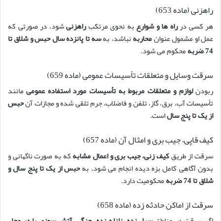
راهزنی (ماده 653)
هر کسی در
راه ها و شوارع
به نحوی مرتکب
راهزنی
شود، در صورتی که
عمل او مشمول عنوان
محاربه
نباشد، به
سه تا پانزده سال حبس و شلاق تا
74 ضربه
محکوم می شود.
سرقت وسایل و متعلقات تأسیسات عمومی (ماده 659)
ربودن
لوازم و متعلقات مربوط به تأسیسات مورد استفاده عمومی
مانند
تأسیسات آب، برق، گاز، تلفن و فاضلاب، جرم تلقی شده و مجازات آن
حبس
از یک تا پنج سال
است.
کیف قاپی، جیب بری و امثال آن (ماده 657)
سرقت از طریق
کیف زنی، جیب بری و اعمال مشابه
که به صورت ناگهانی و
بدون آگاهی کامل بزه دیده انجام می شود، به
حبس از یک تا پنج سال و
شلاق تا 74 ضربه
محکومیت دارد.
سرقت از اماکن حادثه زده (ماده 658)
اگر سرقت در مناطق
سیل زده، زلزله زده، جنگی، آتش سوزی یا در محل