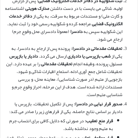
ثبت شکواییه در دفاتر خدمات الکترونیک قضایی:
پس از گزارش
اولیه، شاکی می بایست با در دست داشتن
مدارک هویتی
(شناسنامه
و کارت ملی) و مستندات مربوط به سرقت، به یکی از
دفاتر خدمات
الکترونیک قضایی
مراجعه کرده و شکواییه رسمی خود را ثبت نماید.
این شکواییه سپس به
دادسرا
(معمولاً دادسرای محل وقوع جرم)
ارجاع می شود.
تحقیقات مقدماتی در دادسرا:
پرونده پس از ارجاع به دادسرا، به
یکی از
شعب بازپرسی یا دادیاری
ارسال می گردد.
دادیار یا بازپرس
مسئول پرونده، وظیفه انجام
تحقیقات مقدماتی
را بر عهده دارد. این
تحقیقات شامل جمع آوری ادله، استماع اظهارات شاکی و شهود،
بازجویی از متهم (در صورت شناسایی)، معاینه محل، و بررسی
مستندات ارائه شده است. هدف از این مرحله، احراز وقوع جرم و
شناسایی متهم است.
صدور قرار نهایی در دادسرا:
پس از تکمیل تحقیقات، بازپرس یا
دادیار بر اساس نتایج حاصله، یکی از قرارهای زیر را صادر می کند:
قرار منع تعقیب:
در صورتی که دلایل کافی برای انتساب جرم
به متهم وجود نداشته باشد.
قرار موقوفی تعقیب:
در صورت سقوط دعوای عمومی (مثل فوت