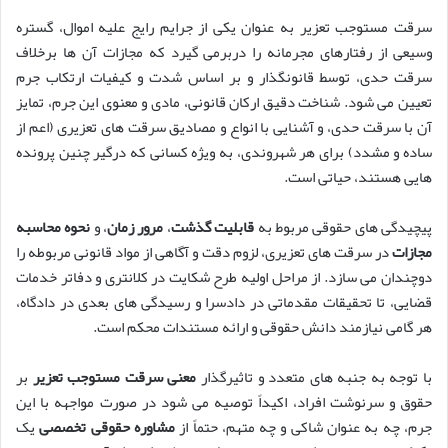
سرقت مستوجب تعزیر به عنوان یکی از جرایم رایج علیه اموال، گستره
وسیعی از رفتارهای مجرمانه را دربرمی گیرد که مجازات آن ها برخلاف
سرقت حدی، توسط قانونگذار و بر اساس شدت و کیفیات ارتکاب جرم
تعیین می شود. شناخت دقیق ارکان قانونی، مادی و معنوی این جرم، تمایز
آن با سرقت حدی، و آشنایی با انواع و مصادیق سرقت های تعزیری (اعم از
ساده و مشدد) برای هر شهروندی، به ویژه کسانی که درگیر چنین پرونده
هایی هستند، حیاتی است.
پیچیدگی های حقوقی مربوط به
قابلیت گذشت
،
مرور زمان
، و
نحوه محاسبه
مجازات
در سرقت های تعزیری، لزوم دقت و آگاهی از مواد قانونی مربوطه را
دوچندان می سازد. از مراحل اولیه طرح شکایت در کلانتری و دفاتر خدمات
قضایی، تا تحقیقات مقدماتی در دادسرا و رسیدگی های بعدی در دادگاه،
هر گامی نیازمند دانش حقوقی و ارائه مستندات محکم است.
با توجه به جنبه های متعدد و تاثیرگذار
معنی سرقت مستوجب تعزیر
بر
حقوق و سرنوشت افراد، اکیداً توصیه می شود در صورت مواجهه با این
جرم، چه به عنوان شاکی و چه متهم، حتماً از
مشاوره حقوقی تخصصی
یک