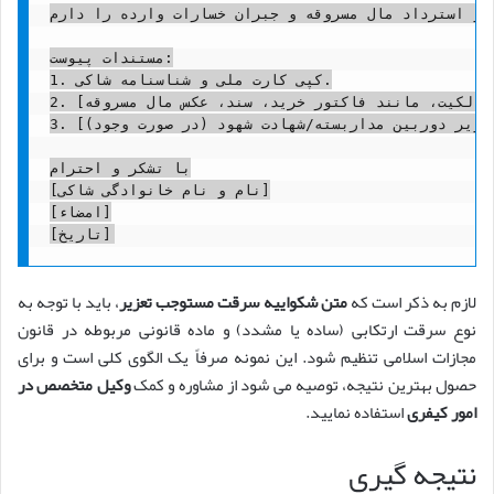
قای/خانم [نام و نام خانوادگی متهم]) و استرداد مال مسروقه و جبران خسارات وارده را دارم.
مستندات پیوست:

1. کپی کارت ملی و شناسنامه شاکی.

2. [ارائه هرگونه مدرک دال بر مالکیت، مانند فاکتور خرید، سند، عکس مال مسروقه].

3. [گزارش کلانتری/تصاویر دوربین مداربسته/شهادت شهود (در صورت وجود)].

با تشکر و احترام

[نام و نام خانوادگی شاکی]

[امضاء]

لازم به ذکر است که
متن شکواییه سرقت مستوجب تعزیر
، باید با توجه به
نوع سرقت ارتکابی (ساده یا مشدد) و ماده قانونی مربوطه در قانون
مجازات اسلامی تنظیم شود. این نمونه صرفاً یک الگوی کلی است و برای
حصول بهترین نتیجه، توصیه می شود از مشاوره و کمک
وکیل متخصص در
امور کیفری
استفاده نمایید.
نتیجه گیری