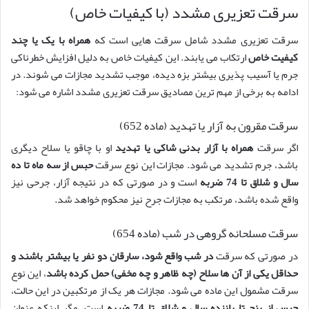
سرقت تعزیری مشدد (با کیفیات خاص)
سرقت تعزیری مشدد شامل سرقت هایی است که
همراه با یک یا چند
کیفیت خاص
ارتکاب می یابند. این کیفیات خاص به دلیل افزایش خطرناکی
جرم یا آسیب پذیری بیشتر بزه دیده، موجب تشدید مجازات می شوند. در
ادامه به برخی از مهم ترین مصادیق سرقت تعزیری مشدد اشاره می شود:
سرقت مقرون به آزار یا تهدید (ماده 652)
اگر سرقت
همراه با آزار بدنی شاکی یا تهدید
او با چاقو یا سلاح دیگری
باشد، جرم تشدید می شود. مجازات این نوع سرقت
حبس از سه ماه تا ده
سال و شلاق تا 74 ضربه
است و در صورتی که در نتیجه آزار، جرحی نیز
واقع شده باشد، مرتکب به مجازات جرح نیز محکوم خواهد شد.
سرقت مسلحانه گروهی در شب (ماده 654)
در صورتی که سرقت
در شب واقع شود، سارقان دو نفر یا بیشتر باشند و
حداقل یکی از آن ها سلاح (چه ظاهر و چه مخفی) حمل کرده باشد
، این نوع
سرقت مشمول این ماده می شود. مجازات هر یک از مرتکبین در این حالت،
حبس از پنج تا پانزده سال و شلاق تا 74 ضربه
است، مگر اینکه عنوان