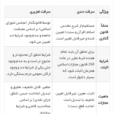
ویژگی
سرقت حدی
سرقت تعزیری
توسط قانونگذار (مجلس شورای
منشأ
مستقیم از شرع مقدس
اسلامی) بر اساس مصلحت
قانون
اسلام (قرآن و سنت) تعیین
جامعه و عدم وجود شرایط حد
گذاری
شده و غیرقابل تغییر است.
تعیین می شود.
برای تحقق آن باید تمام
شرایط تحقق آن محدودتر و
هجده شرط مقرر در ماده
شرایط
متنوع تر است و به عدم وجود
268 قانون مجازات اسلامی
اثبات
حتی یکی از شرایط حد و وجود
همزمان اثبات شود که
ارکان عمومی جرم بستگی دارد.
بسیار دشوار است.
متغیر، قابل تخفیف، تعلیق و
ثابت، معین، غیرقابل تغییر،
تبدیل (مانانند حبس، شلاق،
ماهیت
تخفیف یا تبدیل است
جزای نقدی) بر اساس
مجازات
(مانند قطع دست).
صلاحدید قاضی و شرایط
پرونده.