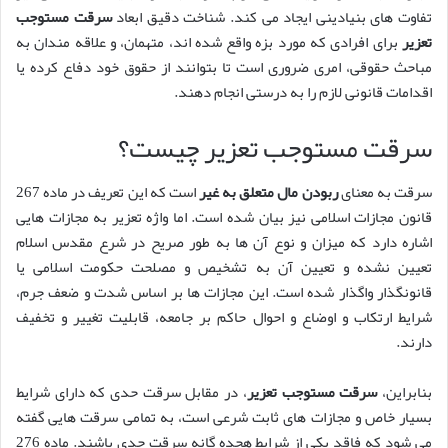
تفاوت های بنیادینی ایجاد می کند. شناخت دقیق ابعاد
سرقت مستوجب
تعزیر
برای افرادی که مورد بزه واقع شده اند، متهمان، و علاقه مندان به
مباحث حقوقی، امری ضروری است تا بتوانند از حقوق خود دفاع کرده یا
اقدامات قانونی لازم را به درستی انجام دهند.
سرقت مستوجب تعزیر چیست؟
سرقت به معنای
ربودن مال متعلق به غیر
است که این تعریف در ماده 267
قانون مجازات اسلامی نیز بیان شده است. اما واژه تعزیر به مجازات هایی
اشاره دارد که میزان و نوع آن ها به طور صریح در شرع مقدس اسلام
تعیین نشده و تعیین آن به تشخیص و مصلحت حکومت اسلامی یا
قانونگذار واگذار شده است. این مجازات ها بر اساس شدت و ضعف جرم،
شرایط ارتکاب و اوضاع و احوال حاکم بر جامعه، قابلیت تغییر و تخفیف
دارند.
بنابراین،
سرقت مستوجب تعزیر
، در مقابل سرقت حدی که دارای شرایط
بسیار خاص و مجازات های ثابت شرعی است، به تمامی سرقت هایی گفته
می شود که فاقد یکی از شرایط هجده گانه سرقت حدی باشند. ماده 276