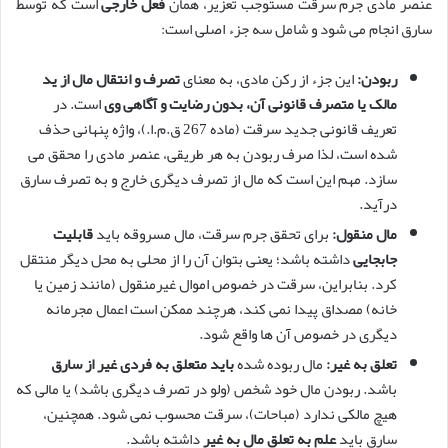
عنصر مادی جرم سرقت مستوجب تعزیر، همان
فعل خارجی
است که توسط
سارق انجام می شود و شامل سه جزء اصلی است:
ربودن:
این جزء از رکن مادی، به معنای
تصرف و انتقال مال از ید
مالک یا متصرف قانونی آن، بدون رضایت و آگاهی وی
است. در
تعریف قانونی جدید سرقت (ماده 267 ق.م.ا.)، واژه پنهانی حذف
شده است، لذا صرف ربودن به هر طریقی، عنصر مادی را محقق می
سازد. مهم این است که مال از تصرف دیگری خارج و به تصرف سارق
درآید.
مال منقول:
برای تحقق جرم سرقت، مال مسروقه باید
قابلیت
جابجایی
داشته باشد؛ یعنی بتوان آن را از محلی به محل دیگر منتقل
کرد. بنابراین، سرقت در خصوص اموال غیرمنقول (مانند زمین یا
خانه) مصداق پیدا نمی کند، هرچند ممکن است اعمال مجرمانه
دیگری در خصوص آن ها واقع شود.
تعلق به غیر:
مال ربوده شده
باید متعلق به فردی غیر از سارق
باشد. ربودن مال خود شخص (ولو در تصرف دیگری باشد) یا مالی که
هیچ مالکی ندارد (مباحات)، سرقت محسوب نمی شود. همچنین،
سارق باید
علم به تعلق مال به غیر
داشته باشد.