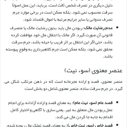
دلیل دیگری در تصرف شخص ثالث است، برباید، این عمل اصولاً
سرقت محسوب نمی شود، بلکه ممکن است در برخی موارد جرم
تصرف عدوانی یا سایر جرایم مرتبط با اموال قلمداد شود.
عدم رضایت مالک:
ربودن مال باید بدون رضایت مالک یا متصرف
قانونی آن صورت گیرد. اگر مالک با انتقال مال خود موافقت کرده
باشد، حتی اگر این انتقال بر اثر فریب یا حیله باشد، جرم سرقت
محقق نمی شود، بلکه ممکن است جرم کلاهبرداری به وقوع پیوسته
باشد.
عنصر معنوی (سوء نیت)
عنصر معنوی، قصد و اراده مجرمانه است که در ذهن مرتکب شکل می
گیرد. در جرم سرقت ساده، عنصر معنوی شامل دو بخش است:
قصد عام (سوء نیت عام):
به معنای قصد و اراده آزادانه برای انجام
عمل ربودن مال متعلق به غیر. یعنی سارق با آگاهی و اختیار کامل
اقدام به جابه جا کردن مال می کند.
قصد خاص (سوء نیت خاص):
به معنای قصد تملک مال ربوده شده.