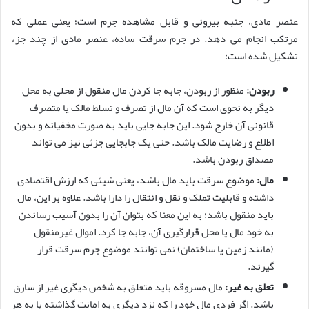
عنصر مادی، جنبه بیرونی و قابل مشاهده جرم است؛ یعنی عملی که
مرتکب انجام می دهد. در جرم سرقت ساده، عنصر مادی از چند جزء
تشکیل شده است:
ربودن:
منظور از ربودن، جابه جا کردن مال منقول از محلی به محل
دیگر به نحوی است که آن مال از تصرف و تسلط مالک یا متصرف
قانونی آن خارج شود. این جابه جایی باید به صورت مخفیانه و بدون
اطلاع و رضایت مالک باشد. حتی یک جابجایی جزئی نیز می تواند
مصداق ربودن باشد.
مال:
موضوع سرقت باید مال باشد، یعنی شیئی که ارزش اقتصادی
داشته و قابلیت تملک و نقل و انتقال را دارا باشد. علاوه بر این، مال
باید منقول باشد؛ به این معنا که بتوان آن را بدون آسیب رساندن
به خود مال یا محل قرارگیری آن، جابه جا کرد. اموال غیرمنقول
(مانند زمین یا ساختمان) نمی توانند موضوع جرم سرقت قرار
گیرند.
تعلق به غیر:
مال مسروقه باید متعلق به شخص دیگری غیر از سارق
باشد. اگر فردی مال خود را که نزد دیگری به امانت گذاشته یا به هر