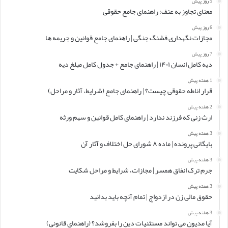
5 روز پیش
معنای تجاوز به عنف: راهنمای جامع حقوقی
6 روز پیش
مجازات نگهداری فشنگ جنگی | راهنمای جامع قوانین و جریمه ها
7 روز پیش
دیه کامل انسان ۱۴۰۱ | راهنمای جامع + جدول کامل مبلغ دیه
1 هفته پیش
قرار اناطه حقوقی چیست؟ | راهنمای جامع (شرایط، آثار و مراحل)
2 هفته پیش
ارث زنی که فرزند ندارد | راهنمای کامل قوانین و سهم ورثه
3 هفته پیش
بایگانی پرونده | ماده ۸ شورای حل اختلاف و آثار آن
3 هفته پیش
جرم ترک انفاق همسر | مجازات، شرایط و مراحل شکایت
3 هفته پیش
حقوق مالی زن در ازدواج | تمام آنچه باید بدانید
3 هفته پیش
آیا مدیون می تواند مستثنیات دین را بفروشد؟ (راهنمای قانونی)