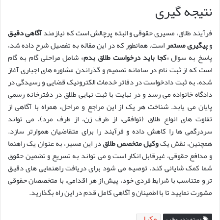
نتیجه گیری
فرآیند طلاق، مسیری حقوقی و البته پرچالش است که نیازمند
آگاهی دقیق
و
پیگیری مستمر
است. همانطور که در این مقاله به تفصیل شرح داده شد،
پاسخ به سوال «
کجا باید درخواست طلاق بدم
» شامل مراحلی گام به گام
است که از ثبت نام در سامانه تصمیم و گذراندن مشاوره های اجباری آغاز
شده، به ثبت دادخواست در دفاتر خدمات الکترونیک قضایی و رسیدگی در
دادگاه خانواده می رسد و در نهایت با ثبت نهایی طلاق در دفترخانه رسمی
پایان می یابد. شناخت هر یک از این مراجع و مراحل، همراه با آگاهی از
تفاوت های انواع طلاق (توافقی، از طرف زن، از طرف مرد)، می تواند
سردرگمی ها را کاهش داده و فرآیند را برای متقاضیان هموارتر سازد.
همچنین، نقش یک
وکیل متخصص طلاق
در این مسیر، به عنوان یک راهنما
و مدافع حقوقی، غیرقابل انکار است و می تواند به تسریع و تضمین حقوق
شما کمک شایانی کند. توصیه می شود برای دریافت راهنمایی های دقیق
تر و متناسب با شرایط فردی خود، پیش از هر اقدامی، با متخصصان حقوقی
مشورت نمایید تا با اطمینان و آگاهی کامل قدم در این راه بگذارید.
وکیل
دسته بندی مطلب