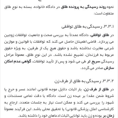
نحوه
روند رسیدگی به پرونده طلاق
در دادگاه خانواده، بسته به نوع طلاق
متفاوت است:
۳.۳.۱. رسیدگی به طلاق توافقی
در
طلاق توافقی
، دادگاه عمدتاً به بررسی صحت و جامعیت توافقات زوجین
می پردازد. قاضی اطمینان حاصل می کند که توافقات با قوانین و موازین
شرعی مغایرت نداشته باشد و حقوق هیچ یک از طرفین، به ویژه حقوق
مربوط به فرزندان، تضییع نشده باشد. در این نوع طلاق، معمولاً مراحل
رسیدگی
سریع تر
طی می شود و پس از تأیید توافقات،
گواهی عدم امکان
سازش
صادر می گردد.
۳.۳.۲. رسیدگی به طلاق از طرف زن
در
طلاق از طرف زن
، بار اثبات دلایل موجه قانونی (مانند عسر و حرج یا
شروط ضمن عقد) بر عهده زن است. دادگاه با دقت تمامی مستندات و
شهود را بررسی می کند و ممکن است نیاز به جلسات متعدد، ارجاع به
کارشناسی (مثل پزشکی قانونی) یا تحقیق محلی باشد. این فرآیند معمولاً
زمان بر
بوده و زن باید توانایی اثبات ادعاهای خود را داشته باشد.