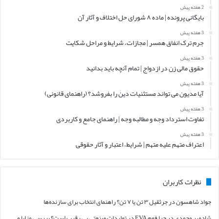
2 هفته پیش
بایگانی پرونده | ماده ۸ شورای حل اختلاف و آثار آن
3 هفته پیش
جرم ترک انفاق همسر | مجازات، شرایط و مراحل شکایت
3 هفته پیش
حقوق مالی زن در ازدواج | تمام آنچه باید بدانید
3 هفته پیش
آیا مدیون می تواند مستثنیات دین را بفروشد؟ (راهنمای قانونی)
3 هفته پیش
تفاوت استرداد وجه و مطالبه وجه | راهنمای جامع و کاربردی
3 هفته پیش
اعتراف متهم علیه متهم | شرایط، اعتبار و آثار حقوقی
نظرات کاربران
جواد شاهسون
در
جرثقیل ۳ تن یا ۷ تن؟ راهنمای انتخاب برای سازنده‌ها
شادمهر محمدی
در
چرا فوم EVA در تولیدات صنعتی بی رقیب است؟ بررسی مزایا و