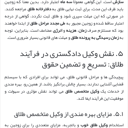
سازش
است. این گواهی معمولاً
سه ماه
اعتبار دارد. بدین معنا که زوجین
باید ظرف این مدت، برای ثبت نهایی طلاق به
دفترخانه طلاق
مراجعه کنند.
در صورتی که این مهلت سپری شود و طلاق ثبت نگردد، گواهی از درجه
اعتبار ساقط شده و زوجین مجبور به
طی مجدد مراحل طلاق
از ابتدا خواهند
بود که مستلزم صرف
زمان
،
هزینه
و
انرژی
مضاعف است. بنابراین، توجه
به
زمان رسیدگی به پرونده طلاق
و مهلت های قانونی بسیار ضروری است.
۵. نقش وکیل دادگستری در فرآیند
طلاق: تسریع و تضمین حقوق
پیچیدگی ها و مراحل قانونی طلاق، می تواند برای افرادی که با سیستم
قضایی آشنایی ندارند، بسیار چالش برانگیز باشد. از همین رو، بهره مندی
از خدمات یک
وکیل متخصص طلاق
می تواند نقش مؤثری در سهولت و
موفقیت این فرآیند ایفا کند.
۵.۱. مزایای بهره مندی از وکیل متخصص طلاق
استخدام
وکیل طلاق خوب
و باتجربه، مزایای متعددی را برای زوجین به