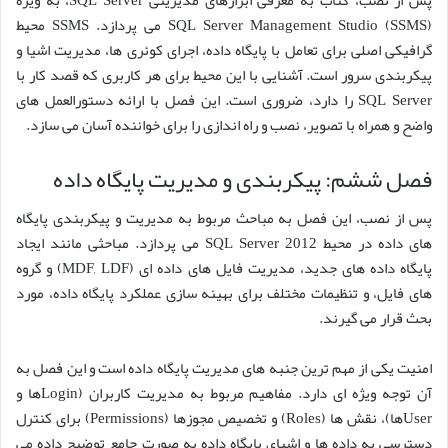
SQL Server Management Studio (SSMS) می پردازد. SSMS محیط
گرافیکی اصلی برای تعامل با پایگاه داده، اجرای کوئری ها، مدیریت اشیا و
پیکربندی سرور است. آشنایی با این محیط برای هر کاربری که قصد کار با
SQL Server را دارد، ضروری است. این فصل با ارائه دستورالعمل های
واضح و همراه با تصویر، نصب و راه اندازی را برای خواننده آسان می سازد.
فصل ششم: پیکربندی و مدیریت پایگاه داده
پس از نصب، این فصل به مباحث مربوط به مدیریت و پیکربندی پایگاه
های داده در محیط SQL Server 2012 می پردازد. مباحثی مانند ایجاد
پایگاه داده های جدید، مدیریت فایل های داده ای (MDF, LDF) و گروه
های فایل، و تنظیمات مختلف برای بهینه سازی عملکرد پایگاه داده، مورد
بحث قرار می گیرند.
امنیت یکی از مهم ترین جنبه های مدیریت پایگاه داده است و این فصل به
آن توجه ویژه ای دارد. مفاهیم مربوط به مدیریت کاربران (Loginها و
Userها)، نقش ها (Roles) و تخصیص مجوزها (Permissions) برای کنترل
دسترسی به داده ها و اشیای پایگاه داده به صورت جامع توضیح داده می