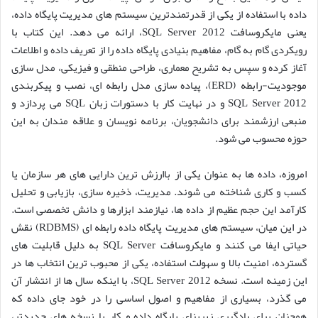
داده با استفاده از یکی از قدرتمندترین سیستم های مدیریت پایگاه داده،
یعنی مایکروسافت SQL Server 2012، ارائه می دهد. این کتاب با
رویکردی گام به گام، مفاهیم بنیادی پایگاه داده را از تعریف داده و اطلاعات
آغاز کرده و سپس به تشریح معماری، طراحی منطقی و فیزیکی، مدل سازی
موجودیت-رابطه (ERD)، پیاده سازی مدل رابطه ای، نصب و پیکربندی
SQL Server 2012 و در نهایت کار با دستورات زبان SQL می پردازد و
منبعی ارزشمند برای دانشجویان، برنامه نویسان و علاقه مندان به این
حوزه محسوب می شود.
امروزه، داده ها به عنوان یکی از باارزش ترین دارایی های هر سازمان یا
کسب و کاری شناخته می شوند. مدیریت، ذخیره سازی، بازیابی و تحلیل
کارآمد این حجم عظیم از داده ها، نیازمند ابزارها و دانش تخصصی است.
در این میان، سیستم های مدیریت پایگاه داده رابطه ای (RDBMS) نقش
حیاتی ایفا می کنند و مایکروسافت SQL Server به دلیل قابلیت های
گسترده، امنیت بالا و سهولت استفاده، یکی از محبوب ترین انتخاب ها در
این زمینه است. نسخه SQL Server 2012، با اینکه سال ها از انتشار آن
می گذرد، بسیاری از مفاهیم و اصول اساسی را در خود جای داده که
همچنان برای یادگیری زیربنای پایگاه داده و کار با نسخه های جدیدتر،