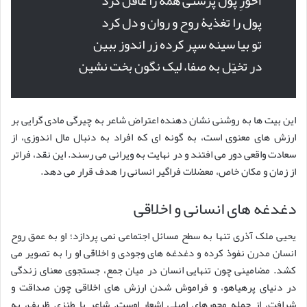
آخورِ پول پرستی همه را غافل کرد
پول را تغذیۀ روح و روان و دل کرد
تو بیا سینه سپر کرده زر اندوز ببین
در تخیّل به صفا، لیک نگون بخت نشین
این بیت ها به روشنی نشان دهنده اعتراض شاعر به چیرگی مادی گرایی بر
ارزش های معنوی است، به گونه ای که افراد به دنبال مال اندوزی، از
سعادت واقعی دور می افتند و در نهایت به ویرانی می رسند. این نقد، فراتر
از زمان و مکان خاص، معضلات فراگیر انسانی را هدف قرار می دهد.
دغدغه های انسانی و اخلاقی
یحیی ملک آذری تنها به سطح مسائل اجتماعی نمی پردازد؛ او به عمق روح
انسان مدرن نفوذ کرده و دغدغه های وجودی و اخلاقی او را به تصویر می
کشد. مضامینی چون تنهایی انسان در میان جمع، جستجوی معنای زندگی
در دنیای پرهیاهو، و فراموش شدن ارزش های اخلاقی چون صداقت و
شرافت، از جمله محورهای اصلی اشعار اوست. شاعر با طنزی ظریف، به