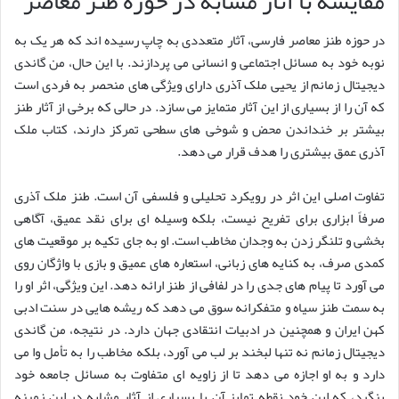
مقایسه با آثار مشابه در حوزه طنز معاصر
در حوزه طنز معاصر فارسی، آثار متعددی به چاپ رسیده اند که هر یک به
نوبه خود به مسائل اجتماعی و انسانی می پردازند. با این حال، من گاندی
دیجیتال زمانم از یحیی ملک آذری دارای ویژگی های منحصر به فردی است
که آن را از بسیاری از این آثار متمایز می سازد. در حالی که برخی از آثار طنز
بیشتر بر خنداندن محض و شوخی های سطحی تمرکز دارند، کتاب ملک
آذری عمق بیشتری را هدف قرار می دهد.
تفاوت اصلی این اثر در رویکرد تحلیلی و فلسفی آن است. طنز ملک آذری
صرفاً ابزاری برای تفریح نیست، بلکه وسیله ای برای نقد عمیق، آگاهی
بخشی و تلنگر زدن به وجدان مخاطب است. او به جای تکیه بر موقعیت های
کمدی صرف، به کنایه های زبانی، استعاره های عمیق و بازی با واژگان روی
می آورد تا پیام های جدی را در لفافی از طنز ارائه دهد. این ویژگی، اثر او را
به سمت طنز سیاه و متفکرانه سوق می دهد که ریشه هایی در سنت ادبی
کهن ایران و همچنین در ادبیات انتقادی جهان دارد. در نتیجه، من گاندی
دیجیتال زمانم نه تنها لبخند بر لب می آورد، بلکه مخاطب را به تأمل وا می
دارد و به او اجازه می دهد تا از زاویه ای متفاوت به مسائل جامعه خود
بنگرد، که این خود نقطه تمایز آن با بسیاری از آثار مشابه در این زمینه