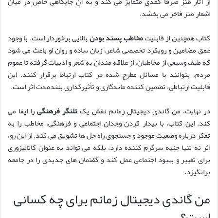
از آثار طنز صرفاً کمدی متمایز می کند و به آن جایگاهی خاص در میان
اشعار طنز فاخر می بخشد.
کتاب همچنین از قابلیت
مخاطب پسند بودن
بالایی برخوردار است. با وجود
عمق مضامین و رویکرد تخصصی شاعر، زبان ساده و روان او باعث می شود
که طیف وسیعی از مخاطبان، از علاقه مندان به شعر و ادبیات گرفته تا عموم
مردم، بتوانند با مسائل مطرح شده در کتاب ارتباط برقرار کنند. این
قابلیت ارتباطی، تضمین کننده ماندگاری و تأثیرگذاری بلندمدت اثر است.
در نهایت، من گاندی دیجیتال زمانم نقش یک
تلنگر فرهنگی
را ایفا می
کند. این کتاب، با بیدار کردن وجدان اجتماعی و فرهنگی، مخاطب را به
تفکر درباره وضعیت موجود و جستجوی راه حل ها تشویق می کند. از این رو،
اثر نه تنها جنبه سرگرم کننده دارد، بلکه می تواند به عنوان کاتالیزوری
برای تغییر و بهبود اجتماعی عمل کند و گفتمان های جدیدی را در جامعه
برانگیزد.
من گاندی دیجیتال زمانم برای چه کسانی
است؟