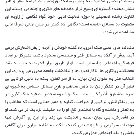
رشته مهندسی مکانیک به پایان رسانده، ورودش به عرصه شعر و طنز
نشان دهنده گستره ای وسیع تر از دغدغه های فکری و اجتماعی اوست. این
تفاوت رشته تحصیلی با حوزه فعالیت ادبی، خود گواه نگاهی از زاویه ای
متفاوت به مسائل جامعه است؛ نگاهی که کمتر در میان اهالی صرفاً ادبی
مشاهده می شود.
دغدغه های اصلی ملک آذری، به گفته خودش و آنچه از بطن اشعارش برمی
آید، بیش از آنکه به مسائل فنی و مهندسی محدود باشد، متمرکز بر ابعاد
فرهنگی، اجتماعی و انسانی است. او از طریق ابزار قدرتمند طنز، به نقد
معضلات، ریاکاری ها، ناکارآمدی ها و تناقضات جامعه مدرن می پردازد. این
انتخاب طنز به عنوان زبان بیان، نه از سر تفنن، بلکه به دلیل توانایی بی
نظیر آن در تلنگر زدن به ذهن مخاطب و طرح مسائل حساس به شیوه ای
غیرمستقیم و تأثیرگذار است. سبک و شیوه منحصر به فرد ملک آذری در
بیان تفکراتش، ترکیبی از صراحت، کنایه، و عمق معنایی است که مخاطب را
به تفکر واداشته و گاه با لبخندی تلخ، او را به حقیقت نزدیک تر می کند. او
در اشعارش، پلی میان خنده و اندیشه می زند و از این رو، آثارش تنها
موجبات سرگرمی را فراهم نمی کنند، بلکه به مثابه ابزاری برای آگاهی
بخشی و نقد اجتماعی عمل می کنند.