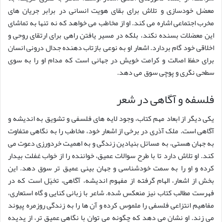
معضل خودسازی و تلاش برای بقای هویت انسانی در برابر جریان های
مخرب اجتماعی اشاره می کند. او از مخاطب می خواهد که نه تنها به تماشای
این معضلات بسنده نکند، بلکه در مسیر یافتن راهی برای ارتقای روحی و
اخلاقی خود گام بردارد. اشعار او به نوعی بازتاب دهنده جدال درونی انسان
برای حفظ اصالت و کرامت خویش در جهانی است که مدام او را به سوی
سطحی نگری و پوچی سوق می دهد.
فلسفه و آگاهی در شعر
یکی دیگر از ابعاد مهم کتاب، وجود لایه های فلسفی و تشویق به اندیشه و
آگاهی است. ملک آذری در برخی از اشعار خود، مخاطب را به نگاهی متفاوت
به جهان هستی، به مسائل بنیادین زندگی و به اهمیت خردورزی دعوت می
کند. او تلاش دارد تا با طرح سوالات عمیق، خواننده را از خواب غفلت بیدار
کرده و او را به سمت خودشناسی و جهان بینی عمیق تر سوق دهد. این
بخش از اشعار، الهام گرفته از مفهوم اندیشه، آگاهی، تخیّل است که در
فهرست مطالب کتاب نیز منعکس شده. شاعر با زبانی کنایی و گاه استعاری،
مفاهیم انتزاعی فلسفی را ملموس کرده و آن ها را به زندگی روزمره پیوند
می زند. او نشان می دهد که چگونه می توان با نگاهی عمیق تر، از پدیده