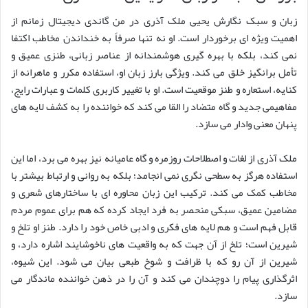
زبان و سبک نگارش یحیی ملک آذری در من گاندی دیجیتال زمانم از
اهمیت ویژه ای برخوردار است. او نه تنها صرفاً به خنداندن مخاطب اکتفا
نمی کند، بلکه با بهره گیری هوشمندانه از عناصر زبانی، طنزی عمیق و
تأمل برانگیز خلق می کند. ویژگی بارز زبان او، استفاده مکرر و ماهرانه از
کنایه، استعاره و طنز موقعیت است. او با تغییر کاربری کلمات و عبارات رایج،
مفاهیمی جدید و گاه متضاد را القا می کند که خواننده را به کشف لایه های
پنهان معنی وادار می سازد.
ملک آذری از لغات و اصطلاحات روزمره و گاه عامیانه نیز بهره می برد، اما این
استفاده هرگز به سطحی نگری نمی انجامد؛ بلکه به روانی و ارتباط بیشتر با
مخاطب کمک می کند. ترکیب این زبان محاوره ای با ساختارهای شعری و
مضامین عمیق، سبکی منحصر به فرد ایجاد کرده که هم برای عموم مردم
قابل فهم است و هم لایه های فکری و ادبی خاص خود را دارد. طنز او تلخ و
شیرین است؛ تلخ از آن جهت که به واقعیت های ناخوشایند اشاره دارد، و
شیرین از آن رو که با ظرافت و شوخ طبعی بیان می شود. این شیوه،
اثرگذاری پیام را دوچندان می کند و آن را در ذهن خواننده ماندگار می
سازد.