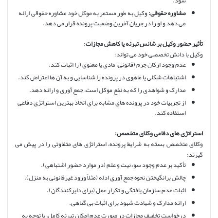
شود.
مشاوره حقوقی:
وکیل به طور مستمر به موکل خود مشاوره حقوقی ارائه
می دهد و او را در جریان آخرین وضعیت پرونده قرار می دهد.
تأثیر حضور وکیل بر شانس تبرئه یا کاهش مجازات:
وکیل با دانش تخصصی خود می تواند:
عدم وجود ارکان جرم (قانونی، مادی یا معنوی) را اثبات کند.
اشتباهات شکلی یا ماهوی در پرونده را شناسایی و به آن ها اعتراض کند.
مدارک و شواهدی را که به نفع موکل است، جمع آوری و ارائه دهد.
از تجربیات خود در پرونده های مشابه برای اتخاذ بهترین استراتژی دفاعی
استفاده کند.
استراتژی های دفاعی وکلای متخصص:
وکلای متخصص بسته به شرایط پرونده، استراتژی های متفاوتی را در پیش می
گیرند:
تأکید بر عدم وجود سوءنیت و علم (در موارد حضور اشتباهی).
چالش برانگیختن نحوه جمع آوری ادله (مثلاً ورود غیرقانونی به منزل).
اثبات عدم سازمان یافتگی و تکرار عمل (برای دایرکنندگان).
ارائه مدارک و شهادت شهود برای اثبات بی گناهی.
درخواست تخفیف مجازات در صورت عدم امکان تبرئه کامل، با توجه به