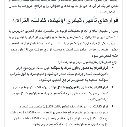
نقض هر یک از آن ها می تواند پیامدهای حقوقی برای مراجع مربوطه به دنبال
داشته باشد.
قرارهای تأمین کیفری (وثیقه، کفالت، التزام)
پس از تفهیم اتهام و انجام تحقیقات اولیه در دادسرا، مقام قضایی (بازپرس یا
دادستان) برای اطمینان از دسترسی به متهم و جلوگیری از فرار یا تبانی وی با
سایرین، یکی از قرارهای تأمین کیفری را صادر می کند. هدف این قرارها، تضمین
حضور متهم در مراحل دادرسی است و موجب آزادی موقت وی تا زمان صدور
حکم قطعی می شود.
انواع اصلی قرارهای تأمین کیفری عبارتند از:
قرار التزام به حضور با قول شرف یا سوگند:
این سبک ترین نوع قرار
تأمین است که در جرائم سبک صادر می شود و متهم صرفاً با قول شرف یا
سوگند، متعهد به حضور در مراجع قضایی می شود.
قرار التزام به حضور با تعیین وجه التزام:
در این حالت، متهم متعهد می
شود در صورت عدم حضور در دادگاه، مبلغی را به عنوان وجه التزام به
دولت بپردازد.
قرار کفالت:
در این قرار، یک شخص ثالث (کفیل) متعهد می شود در
صورت عدم حضور متهم، مبلغ مشخصی را (معادل وجه الکفاله) به دولت
بپردازد. کفیل باید دارای مال یا حقوقی معادل وجه الکفاله باشد و این
مال یا حقوق به عنوان ضمانت نزد دادگاه معرفی می شود.