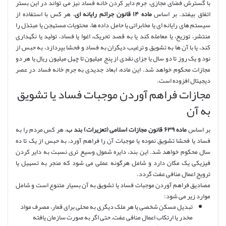
با گسترش فضای مجازی، جرم دایر کردن خانه فساد نیز می تواند در این بستر
اتفاق بیفتد. بر اساس
ماده ۱۴ قانون جرائم رایانه ای
، هر کس با استفاده از
سیستم های رایانه ای یا مخابراتی یا حامل داده ها، محتویات مستهجن یا مبتذل را
منتشر، توزیع، یا معامله کند یا به قصد تحریک، اغوا یا فساد، تولید یا نگهداری
کند، یا با آن ها به تشویق و ترغیب دیگران به فساد و فحشا بپردازد، به حبس از
نود و یک روز تا دو سال یا جزای نقدی از پنج میلیون تا چهل میلیون ریال یا هر دو
مجازات محکوم خواهد شد. این ماده، ابعاد جدیدی به جرم خانه فساد در عصر
دیجیتال افزوده است.
مجازات فراهم آوردن موجبات فساد یا تشویق
به آن
بر اساس
ماده ۶۳۹ قانون مجازات اسلامی (تعزیرات) بند ب
، هر کس مردم را به
فساد یا فحشا تشویق نموده یا موجبات آن را فراهم آورد، به حبس از یک تا ده
سال محکوم خواهد شد. این بند، دایره شمول وسیع تری نسبت به دایر کردن
فیزیکی یک مکان دارد و شامل هرگونه عملی می شود که منجر به تسهیل یا
ترویج اعمال منافی عفت گردد.
مصادیق فراهم آوردن موجبات فساد یا تشویق به آن بسیار متنوع است و شامل
موارد زیر می شود:
تبدیل مسکن شخصی یا هر ملک دیگری به محلی برای قمار، مصرف مواد
مخدر یا ارتکاب اعمال منافی عفت، حتی اگر به صورت سازمان یافته