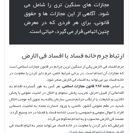
مجازات های سنگین تری را شامل می
شود. آگاهی از این مجازات ها و حقوق
قانونی، برای هر فردی که در معرض
چنین اتهامی قرار می گیرد، حیاتی است.
ارتباط جرم خانه فساد با افساد فی الارض
جرم افساد فی الارض یکی از سنگین ترین جرائم در قانون مجازات اسلامی است
که مجازات آن اعدام است. در برخی شرایط خاص، جرم دایر کردن یا معاونت در
خانه فساد نیز می تواند به افساد فی الارض منجر شود.
بر اساس
ماده ۲۸۶ قانون مجازات اسلامی
، هر کس به طور گسترده اقدام به
اقداماتی از قبیل احراق، تخریب، پخش سموم، و اخلال در امنیت عمومی یا پخش
اکاذیب و شایعات، یا ارتکاب جرائم جنسی سازمان یافته به نحوی که موجب اخلال
شدید در نظم عمومی کشور، ناامنی، یا ورود خسارت عمده به تمامیت جسمانی
افراد یا اموال عمومی و خصوصی، یا سبب اشاعه فساد یا فحشا در حد وسیع گردد،
مفسد فی الارض محسوب و به اعدام محکوم می گردد.
شرایطی که دایر کردن یا معاونت در خانه فساد می تواند منجر به اتهام افساد فی
الارض و مجازات اعدام شود، عبارتند از: