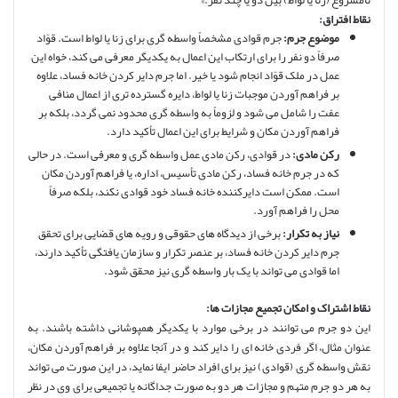
نامشروع (زنا یا لواط) بین دو یا چند نفر.»
نقاط افتراق:
موضوع جرم:
جرم قوادی مشخصاً واسطه گری برای زنا یا لواط است. قوّاد
صرفاً دو نفر را برای ارتکاب این اعمال به یکدیگر معرفی می کند، خواه این
عمل در ملک قوّاد انجام شود یا خیر. اما جرم دایر کردن خانه فساد، علاوه
بر فراهم آوردن موجبات زنا یا لواط، دایره گسترده تری از اعمال منافی
عفت را شامل می شود و لزوماً به واسطه گری محدود نمی گردد، بلکه بر
فراهم آوردن مکان و شرایط برای این اعمال تأکید دارد.
رکن مادی:
در قوادی، رکن مادی عمل واسطه گری و معرفی است. در حالی
که در جرم خانه فساد، رکن مادی تأسیس، اداره، یا فراهم آوردن مکان
است. ممکن است دایرکننده خانه فساد خود قوادی نکند، بلکه صرفاً
محل را فراهم آورد.
نیاز به تکرار:
برخی از دیدگاه های حقوقی و رویه های قضایی برای تحقق
جرم دایر کردن خانه فساد، بر عنصر تکرار و سازمان یافتگی تأکید دارند،
اما قوادی می تواند با یک بار واسطه گری نیز محقق شود.
نقاط اشتراک و امکان تجمیع مجازات ها:
این دو جرم می توانند در برخی موارد با یکدیگر همپوشانی داشته باشند. به
عنوان مثال، اگر فردی خانه ای را دایر کند و در آنجا علاوه بر فراهم آوردن مکان،
نقش واسطه گری (قوادی) نیز برای افراد حاضر ایفا نماید، در این صورت می تواند
به هر دو جرم متهم و مجازات هر دو به صورت جداگانه یا تجمیعی برای وی در نظر