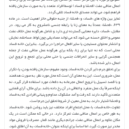
اعمال منافی عفت (فحشا و فساد) توسط افراد متعدد یا به صورت سازمان یافته
فراهم شود، می تواند مصداق خانه فساد تلقی گردد.
تمایز بین واژه های «فساد» و «فحشا» از جنبه حقوقی حائز اهمیت است. در ماده
۶۳۹، «فحشا» عمدتاً به معنای زنا یا رابطه جنسی نامشروع به کار می رود. در
مقابل، «فساد» دایره معنایی گسترده تری دارد و شامل هرگونه عمل خلاف عفت
عمومی و اخلاق حسنه می شود که می تواند مصادیقی چون لواط، مساحقه، نمایش
و انتشار محتوای مستهجن، یا سایر افعال حرام را در برگیرد. بنابراین، خانه فساد
محلی است که نه تنها برای زنا، بلکه برای هرگونه عمل منافی عفت از جمله
همجنس گرایی و سایر انحرافات جنسی، یا حتی محلی برای تجمع و ترویج این
اعمال، دایر شده باشد.
برای تحقق جرم دایر کردن خانه فساد، وجود مفهوم «سازمان یافته بودن» یا «تکرار
عمل» ضروری است. این به معنای آن است که محل مورد نظر، به صورت هدفمند
و با قصد تسهیل یا ترویج اعمال مجرمانه به دفعات مورد استفاده قرار گیرد، نه
اینکه صرفاً یک عمل منفرد و اتفاقی در آن رخ داده باشد. برای مثال، آرای قضایی
متعددی تأکید دارند که رفت و آمد مشکوک، مداوم و پنهانی افرادی که به فساد
و فحشا اشتهار دارند، به محل معین، از شروط تحقق این جرم است.
تفاوت «خانه فساد» با «محل اجتماع افراد متخلف» نیز باید روشن شود. خانه فساد
به طور خاص بر اعمال منافی عفت تمرکز دارد. در حالی که ممکن است در یک
مکان علاوه بر اعمال منافی عفت، جرائم دیگری مانند قمار، مصرف یا فروش مواد
مخدر نیز صورت گیرد، اما اساساً برای اینکه عنوان «خانه فساد» به آن اطلاق شود،