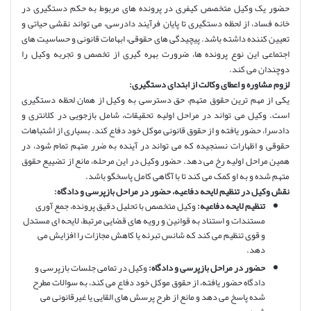
حضور یک وکیل متخصص کیفری در پرونده های مربوط به حکم دستگیری در
خانه فساد، از لحظه دستگیری تا پایان فرآیند دادرسی، می تواند نقشی حیاتی و
تعیین کننده داشته باشد. پیچیدگی های حقوقی، ابهامات قانونی و حساسیت های
اجتماعی این نوع پرونده ها، ضرورت بهره گیری از تخصص و تجربه وکیل را
دوچندان می کند.
لزوم مشاوره و اعطای وکالت از ابتدای دستگیری:
یکی از مهم ترین حقوق متهم، حق دسترسی به وکیل از همان لحظه دستگیری
است. وکیل می تواند در مراحل اولیه تحقیقات، شامل بازجویی در کلانتری و
دادسرا، حضور یافته و از حقوق قانونی موکل خود دفاع کند. بسیاری از اشتباهات
حقوقی و اظهارات نسنجیده که می تواند در آینده به ضرر متهم تمام شود، در
همین مراحل اولیه رخ می دهد. حضور وکیل در این مرحله، مانع از تضییع حقوق
متهم شده و به او کمک می کند تا با آگاهی کامل پاسخگو باشد.
نقش وکیل در تنظیم لایحه دفاعیه، حضور در مراحل بازپرسی و دادگاه:
تنظیم لایحه دفاعیه:
وکیل متخصص با تحلیل دقیق پرونده، جمع آوری
مستندات و استناد به قوانین و رویه های قضایی مرتبط، لایحه ای مستدل
و قوی تنظیم می کند که شانس تبرئه یا کاهش مجازات را افزایش می
دهد.
حضور در مراحل بازپرسی و دادگاه:
وکیل در تمامی جلسات بازپرسی و
دادگاه حضور یافته، از حقوق موکل خود دفاع می کند، به سوالات مطرح
شده پاسخ می دهد و مانع از طرح پرسش های القایی یا غیرقانونی می