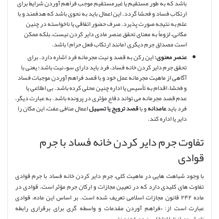
باشد که به طور مستقیم یا غیرمستقیم موجب فراهم آوردن شرایط برای
ارتکاب فساد و فحشا گردد. این اعمال باید به نحوی باشد که هدفمند و با
علم به نتیجه صورت پذیرد. صرف حضور اتفاقی یا ناخواسته در چنین
مکانی، لزوماً به معنای تحقق عنصر مادی دایر کردن نیست، بلکه ممکن
است مصداق جرم دیگری (مانند ارتکاب فعل حرام) باشد.
عنصر معنوی:
این رکن به قصد و نیت مجرمانه فرد اشاره دارد. برای
تحقق جرم دایر کردن خانه فساد، فرد باید دارای سوءنیت باشد؛ یعنی با
آگاهی از ماهیت مجرمانه عمل خود و با قصد فراهم آوردن موجبات فساد
و فحشا، اقدام به تأسیس یا اداره چنین محلی کرده باشد. بی اطلاعی یا
عدم قصد مجرمانه می تواند دفاع مؤثری در پرونده باشد. به عبارت دیگر،
فرد باید
عامدانه
و با
قصد ترویج یا تسهیل
اعمال منافی عفت، این مکان را
دایر یا اداره کند.
تفاوت جرم دایر کردن خانه فساد با جرم
قوادی
با وجود شباهت هایی در ماهیت کلی، جرم دایر کردن خانه فساد با جرم قوادی
تفاوت های کلیدی دارد که در تعیین مجازات و ارکان جرم مؤثر است. قوادی در
ماده ۲۴۲ قانون مجازات اسلامی تعریف شده است. بر اساس این ماده، قوادی
عبارت است از: «فراهم آوردن مقدمات و واسطه گری برای برقراری رابطه