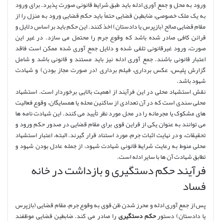
ورود به محل و جمع آوری ادله باید طبق شرایط قانونی صورت پذیرد. برای ورود
به یک ملک خصوصی، ضابطین قضایی حتماً باید حکم قضایی ورود به منزل را از
مقام قضایی صالح (بازپرس یا دادستان) اخذ کنند. این حکم باید بر اساس دلایل و
قرائن کافی صادر شده باشد که وقوع جرم را محتمل می سازد. در غیر این
صورت، ورود غیرقانونی تلقی شده و دلایل جمع آوری شده ممکن است فاقد
اعتبار قانونی باشند. جمع آوری ادله نیز باید مستند و قانونی باشد و شامل
گزارش پلیس، عکس برداری، فیلم برداری (در صورت مجاز بودن) و شهادت
شهود باشد.
نقش استشهاد محلی در این فرآیند از اهمیت بالایی برخوردار است. استشهاد
محلی سندی است که در آن تعدادی از ساکنین محله یا همسایگان، وقوع فعالیت
های مشکوک یا مجرمانه را در محل مورد نظر تأیید می کنند. این شهادت نامه ها
می توانند به عنوان یکی از قراین قوی برای مقام قضایی در صدور حکم ورود و
تحقیقات، و در نهایت اثبات جرم، مورد استناد قرار گیرند. البته، اعتبار استشهاد
محلی منوط به رعایت شرایط قانونی شهادت شهود، از جمله عادل بودن شهود و
تطابق شهادت آن ها با سایر ادله است.
فرآیند حکم دستگیری و بازداشت در خانه
فساد
پس از جمع آوری ادله و محرز شدن ظن قوی به وقوع جرم، مقام قضایی (بازپرس
یا دادستان) دستور
حکم دستگیری
را صادر می کند. ضابطین قضایی موظفند