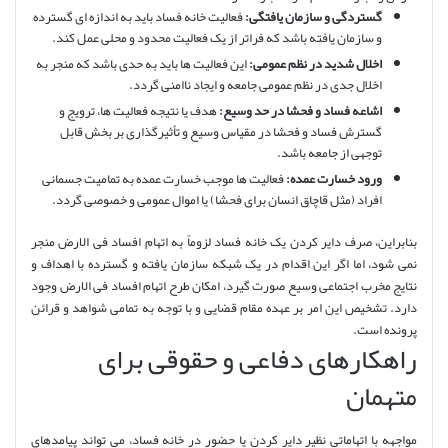
گستردگی و سازمان یافتگی:
فعالیت خانه فساد باید به اندازه ای گسترده
و سازمان یافته باشد که فراتر از یک فعالیت محدود و محلی عمل کند.
اخلال شدید در نظم عمومی:
این فعالیت ها باید به حدی باشد که منجر به
اخلال جدی در نظم عمومی جامعه و ایجاد ناامنی گردد.
اشاعه فساد و فحشا در حد وسیع:
هدف یا نتیجه فعالیت ها، ترویج و
گسترش فساد و فحشا در مقیاس وسیع و تأثیرگذاری بر بخش قابل
توجهی از جامعه باشد.
ورود خسارت عمده:
فعالیت ها موجب خسارت عمده به تمامیت جسمانی
افراد (مثل قاچاق انسان برای فحشا) یا اموال عمومی و خصوصی گردد.
بنابراین، صرف دایر کردن یک خانه فساد لزوماً به اتهام افساد فی الارض منجر
نمی شود، اما اگر این اقدام در یک شبکه سازمان یافته و گسترده با اهداف و
نتایج مخرب اجتماعی وسیع صورت گیرد، امکان طرح اتهام افساد فی الارض وجود
دارد. تشخیص این امر بر عهده مقام قضایی و با توجه به تمامی شواهد و قرائن
پرونده است.
راهکارهای دفاعی و حقوقی برای
متهمان
مواجهه با اتهاماتی نظیر دایر کردن یا حضور در خانه فساد، می تواند پیامدهای