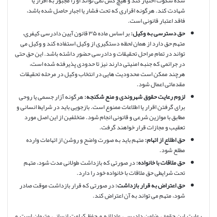
شده سکوت اختیار کند و هیچ کس نمی تواند او را مجبور به اقرار یا
شهادت کند. هرگونه اقراری که تحت فشار یا اجبار حاصل شده باشد،
فاقد اعتبار قانونی است.
حق دسترسی به وکیل:
بر اساس ماده ۳۵ قانون آیین دادرسی کیفری،
متهم حق دارد از همان لحظه دستگیری از وکیل استفاده کند و وکیل می
تواند در تمام مراحل تحقیقات و دادرسی حضور داشته باشد. این حق حتی
در جرائمی که جنبه امنیتی دارند نیز تا حدودی پذیرفته شده است،
هرچند ممکن است محدودیت هایی در انتخاب وکیل در مرحله تحقیقات
مقدماتی اعمال شود.
لزوم رعایت حقوق شهروندی و منع شکنجه:
هرگونه آزار جسمی یا روحی
برای گرفتن اقرار یا اطلاعات ممنوع است. بازجویی باید در شرایط انسانی و
مطابق با موازین شرعی و قانونی انجام شود. متخلفین از این اصل مورد
تعقیب و مجازات قرار خواهند گرفت.
حق اطلاع از اتهام:
متهم باید به صورت واضح و روشن از اتهامات وارده
مطلع شود.
حق ملاقات با خانواده:
در صورتی که بازداشت طولانی مدت شود، متهم
تحت شرایطی حق ملاقات با خانواده خود را دارد.
حق اعتراض به قرار بازداشت:
در صورتی که قرار بازداشت موقت صادر
شود، متهم می تواند به آن اعتراض کند.
رعایت این حقوق، ضامن دادرسی عادلانه و حفظ کرامت انسانی متهمان است و