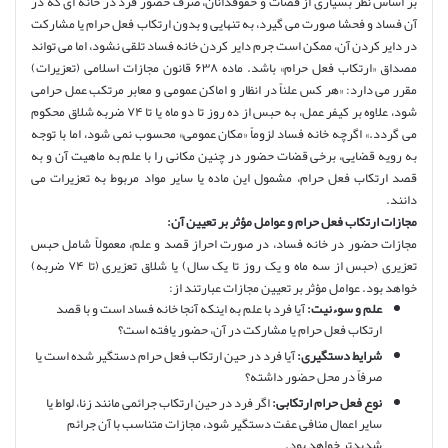
بر اساس نظر بسیاری از قضات و حقوقدانان، صرف حضور فرد در خانه ای که در
آن فساد و فحشا صورت می گیرد، به تنهایی و بدون ارتکاب فعل حرام یا مشارکت
در دایر کردن آن، ممکن است جرم دایر کردن خانه فساد تلقی نشود، اما می تواند
مصداق «ارتکاب فعل حرام» باشد. ماده ۶۳۸ قانون مجازات اسلامی (تعزیرات)
مقرر می دارد: «هر کس علناً در انظار و اماکن عمومی و معابر مرتکب عمل حرامی
شود، علاوه بر کیفر عمل، به حبس از ده روز تا دو ماه یا تا ۷۴ ضربه شلاق محکوم
می گردد.» اگرچه خانه فساد لزوماً «مکان عمومی» محسوب نمی شود، اما با توجه
به رویه قضایی، برخی قضات حضور در چنین مکانی را با علم به ماهیت آن و به
قصد ارتکاب فعل حرام، مشمول این ماده یا سایر مواد مربوط به تعزیرات می
دانند.
مجازات ارتکاب فعل حرام و عوامل مؤثر بر تعیین آن:
مجازات حضور در خانه فساد، در صورت احراز قصد و علم، معمولاً شامل حبس
تعزیری (حبس از سه ماه و یک روز تا یک سال) یا شلاق تعزیری (تا ۷۴ ضربه)
خواهد بود. عوامل مؤثر بر تعیین مجازات عبارتند از:
علم و سوءنیت:
آیا فرد با علم به اینکه آنجا خانه فساد است و با قصد
ارتکاب فعل حرام یا مشارکت در آن، حضور یافته است؟
شرایط دستگیری:
آیا فرد در حین ارتکاب فعل حرام دستگیر شده است یا
صرفاً در محل حضور داشته؟
نوع فعل حرام ارتکابی:
اگر فرد در حین ارتکاب جرائمی مانند زنا، لواط یا
سایر اعمال منافی عفت دستگیر شود، مجازات متناسب با آن جرائم
شدیدتر خواهد بود.