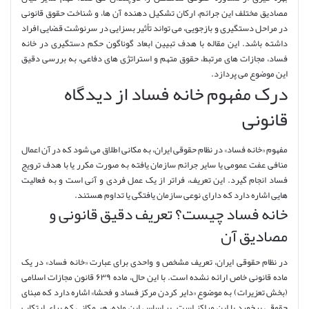
مصادیق مختلف این جرائم، ارکان تشکیل دهنده آن ها، و شناخت حقوق قانونی
در مراحل دستگیری و بازجویی، می تواند تأثیر بسزایی در سرنوشت قضایی افراد
داشته باشد. این مقاله با هدف تبیین ابعاد گوناگون حکم دستگیری در خانه
فساد، مجازات های مرتبط، حقوق متهم و استراتژی های دفاعی، به بررسی دقیق
این موضوع می پردازد.
درک مفهوم خانه فساد از دیدگاه
قانونی
مفهوم «خانه فساد» در نظام حقوقی ایران، به مکانی اطلاق می شود که در آن اعمال
منافی عفت عمومی یا سایر جرائم سازمان یافته به صورت مکرر یا با هدف ترویج
فساد انجام گیرد. این تعریف، فراتر از یک عمل فردی و آنی است و به فعالیت
هایی اشاره دارد که دارای نوعی سازمان یافتگی یا تداوم هستند.
خانه فساد چیست؟ تعریف دقیق قانونی و
مصادیق آن
در نظام حقوقی ایران، تعریف مشخص و واحدی برای عبارت «خانه فساد» در یک
ماده قانونی خاص ارائه نشده است. با این حال، ماده ۶۳۹ قانون مجازات اسلامی
(بخش تعزیرات) به موضوع «دایر کردن مرکز فساد و فحشا» اشاره دارد که مبنای
حقوقی برخورد با این مراکز است. بر اساس این ماده، هر مکانی که برای ارتکاب