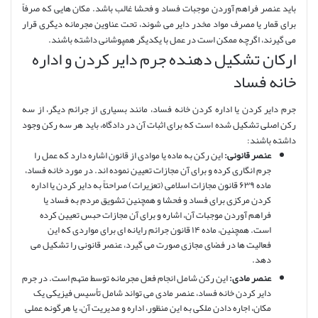
باید عنصر فراهم آوردن موجبات فساد و فحشا غالب باشد. مکان هایی که صرفاً
برای قمار یا مصرف مواد مخدر دایر می شوند، تحت عناوین مجرمانه دیگری قرار
می گیرند، اگرچه ممکن است در عمل با یکدیگر همپوشانی داشته باشند.
ارکان تشکیل دهنده جرم دایر کردن و اداره
خانه فساد
جرم دایر کردن یا اداره کردن خانه فساد، مانند بسیاری از جرائم دیگر، از سه
رکن اصلی تشکیل شده است که برای اثبات آن در دادگاه، باید هر سه رکن وجود
داشته باشند:
عنصر قانونی:
این رکن به ماده یا موادی از قانون اشاره دارد که عمل را
جرم انگاری کرده و برای آن مجازات تعیین نموده اند. در مورد خانه فساد،
ماده ۶۳۹ قانون مجازات اسلامی (تعزیرات) صراحتاً به دایر کردن یا اداره
کردن مرکزی برای فساد و فحشا و همچنین تشویق مردم به فساد یا
فراهم آوردن موجبات آن، اشاره و برای آن مجازات حبس تعیین کرده
است. همچنین، ماده ۱۴ قانون جرائم رایانه ای برای مواردی که این
فعالیت ها در فضای مجازی صورت می گیرد، عنصر قانونی را تشکیل می
دهد.
عنصر مادی:
این رکن شامل انجام فعل مجرمانه توسط متهم است. در جرم
دایر کردن خانه فساد، عنصر مادی می تواند شامل تأسیس فیزیکی یک
مکان، اجاره دادن ملکی به این منظور، اداره و مدیریت آن، یا هرگونه عملی