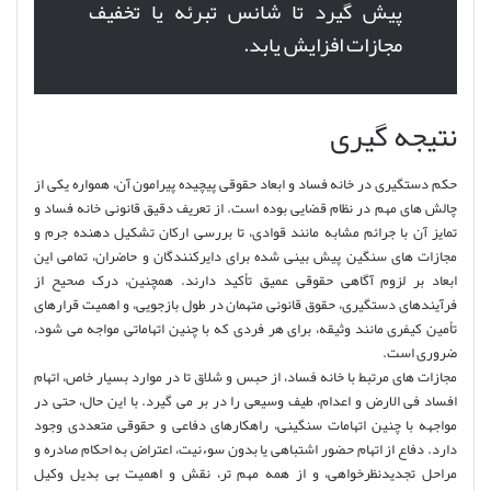
پیش گیرد تا شانس تبرئه یا تخفیف
مجازات افزایش یابد.
نتیجه گیری
حکم دستگیری در خانه فساد و ابعاد حقوقی پیچیده پیرامون آن، همواره یکی از
چالش های مهم در نظام قضایی بوده است. از تعریف دقیق قانونی خانه فساد و
تمایز آن با جرائم مشابه مانند قوادی، تا بررسی ارکان تشکیل دهنده جرم و
مجازات های سنگین پیش بینی شده برای دایرکنندگان و حاضران، تمامی این
ابعاد بر لزوم آگاهی حقوقی عمیق تأکید دارند. همچنین، درک صحیح از
فرآیندهای دستگیری، حقوق قانونی متهمان در طول بازجویی، و اهمیت قرارهای
تأمین کیفری مانند وثیقه، برای هر فردی که با چنین اتهاماتی مواجه می شود،
ضروری است.
مجازات های مرتبط با خانه فساد، از حبس و شلاق تا در موارد بسیار خاص، اتهام
افساد فی الارض و اعدام، طیف وسیعی را در بر می گیرد. با این حال، حتی در
مواجهه با چنین اتهامات سنگینی، راهکارهای دفاعی و حقوقی متعددی وجود
دارد. دفاع از اتهام حضور اشتباهی یا بدون سوءنیت، اعتراض به احکام صادره و
مراحل تجدیدنظرخواهی، و از همه مهم تر، نقش و اهمیت بی بدیل وکیل