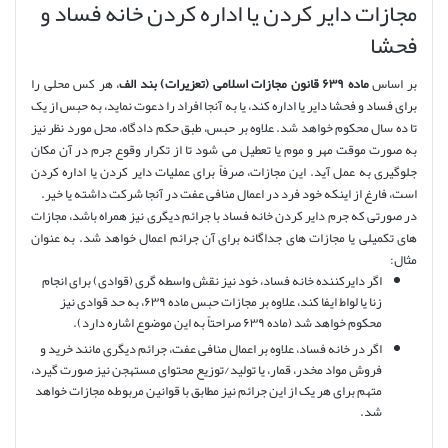
مجازات دایر کردن یا اداره کردن خانه فساد و
فحشا
بر اساس
ماده ۶۳۹ قانون مجازات اسلامی (تعزیرات) بند الف
، هر کس محلی را
برای فساد و فحشا دایر یا اداره کند، یا به آنجا افراد را دعوت نماید، به حبس از یک
تا ده سال محکوم خواهد شد. علاوه بر حبس، طبق حکم دادگاه، محل مورد نظر نیز
به صورت موقت مهر و موم یا تعطیل می شود تا از تکرار وقوع جرم در آن مکان
جلوگیری به عمل آید. این مجازات، صرفاً برای عملیات دایر کردن یا اداره کردن
است، فارغ از اینکه خود فرد در اعمال منافی عفت در آنجا شرکت داشته یا خیر.
در صورتی که جرم دایر کردن خانه فساد با جرائم دیگری نیز همراه باشد، مجازات
های تکمیلی یا مجازات های جداگانه برای آن جرائم اعمال خواهد شد. به عنوان
مثال:
اگر دایرکننده خانه فساد، خود نیز نقش واسطه گری (قوادی) برای انجام
زنا یا لواط ایفا کند، علاوه بر مجازات حبس ماده ۶۳۹، به حد قوادی نیز
محکوم خواهد شد (ماده ۶۳۹ صراحتاً به این موضوع اشاره دارد).
اگر در خانه فساد، علاوه بر اعمال منافی عفت، جرائم دیگری مانند خرید و
فروش مواد مخدر، قمار، یا تولید/توزیع محتوای مستهجن نیز صورت گیرد،
متهم برای هر یک از این جرائم نیز مطابق با قوانین مربوطه مجازات خواهد
شد.