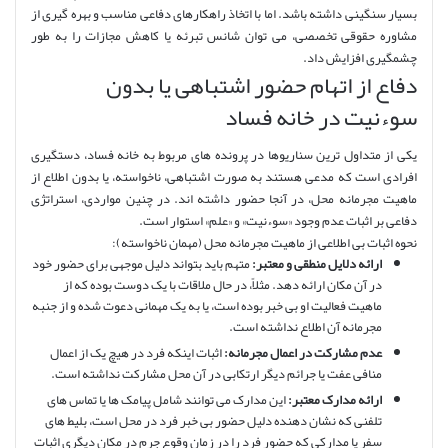
بسیار سنگینی داشته باشد. اما با اتخاذ راهکارهای دفاعی مناسب و بهره گیری از
مشاوره حقوقی تخصصی، می توان شانس تبرئه یا کاهش مجازات را به طور
چشمگیری افزایش داد.
دفاع از اتهام حضور اشتباهی یا بدون
سوءنیت در خانه فساد
یکی از متداول ترین سناریوها در پرونده های مربوط به خانه فساد، دستگیری
افرادی است که مدعی هستند به صورت اشتباهی، ناخواسته، یا بدون اطلاع از
ماهیت مجرمانه محل، در آنجا حضور داشته اند. در چنین مواردی، استراتژی
دفاعی بر اثبات عدم وجود «سوءنیت» و «علم» استوار است.
نحوه اثبات بی اطلاعی از ماهیت مجرمانه محل (مهمان ناخواسته):
ارائه دلایل منطقی و معتبر:
متهم باید بتواند دلیل موجهی برای حضور خود
در آن مکان ارائه دهد. مثلاً، در حال ملاقات با یک دوست بوده که از
ماهیت فعالیت او بی خبر بوده است، یا به یک مهمانی دعوت شده و از جنبه
مجرمانه آن اطلاع نداشته است.
عدم مشارکت در اعمال مجرمانه:
اثبات اینکه فرد در هیچ یک از اعمال
منافی عفت یا جرائم دیگر ارتکابی در آن محل مشارکت نداشته است.
ارائه مدارک معتبر:
این مدارک می توانند شامل پیامک ها یا تماس های
تلفنی که نشان دهنده دلیل حضور بی خبر فرد در محل است، بلیط های
سفر یا مدارکی که حضور فرد را در زمان وقوع جرم در مکان دیگری اثبات