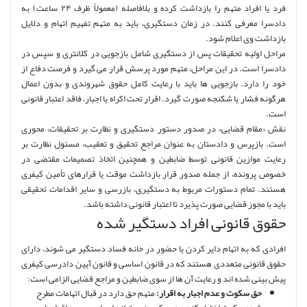
فرد یا افراد متهم را بازداشت کرده و بلافاصله (معمولاً ظرف ۲۴ ساعت) به
دادسرا معرفی کنند. در زمان دستگیری، باید به متهم تفهیم اتهام و دلایل
بازداشت وی اعلام شود.
مراحل اولیه تحقیقات پس از دستگیری شامل بازجویی در کلانتری و سپس در
دادسرا است. در این مراحل، متهم مورد پرسش قرار می گیرد و فرصت دفاع از
خود را دارد. بازجویی ها باید با رعایت کامل حقوق شهروندی و بدون اعمال
هرگونه فشار یا شکنجه صورت گیرد. اقرار تحت اکراه یا اجبار، فاقد اعتبار قانونی
است.
نقش «مقام قضایی» در صدور دستور دستگیری و نظارت بر تحقیقات، محوری
است. بازپرس و دادستان به عنوان مراجع تحقیق و تعقیب، مسئول نظارت بر
رعایت موازین قانونی توسط ضابطین و همچنین اتخاذ تصمیمات مقتضی در
خصوص پرونده، از جمله صدور قرار بازداشت موقت یا قرارهای تأمین کیفری
هستند. تمام دستورات مربوط به دستگیری، بازرسی و سایر اقدامات تحقیقی
باید با مجوز قضایی صورت پذیرد تا اعتبار قانونی داشته باشد.
حقوق قانونی افراد دستگیر شده
افرادی که به اتهام دایر کردن یا حضور در خانه فساد دستگیر می شوند، دارای
حقوق قانونی متعددی هستند که در قانون اساسی و قانون آیین دادرسی کیفری
پیش بینی شده اند و رعایت آن ها از سوی ضابطین و مراجع قضایی الزامی است:
حق سکوت و عدم اجبار به اقرار:
متهم حق دارد در قبال اتهامات مطرح