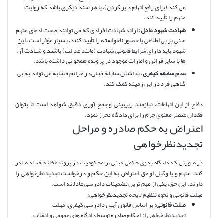
می کند (برای رفع اتهام دایر کردن)، یا هر سند دیگری باشد که روایت
متهم را تأیید کند.
شهادت شهود عادل:
ارائه شهادت افرادی که می توانند صحت ادعای متهم
مبنی بر بی اطلاعی یا حضور ناخواسته را تأیید کنند، بسیار مؤثر است. این
شهود باید دارای شرایط قانونی شهادت (مانند عدالت) باشند و شهادت آن
ها با سایر قرائن و امارات موجود در پرونده همخوانی داشته باشد.
عدم سابقه کیفری:
نداشتن سابقه قبلی در جرائم مشابه می تواند به بی
گناهی فرد در این زمینه کمک کند.
دفاع از این اتهامات، نیازمند ریزبینی و جمع آوری دقیق شواهد است تا بتوان
فقدان عنصر معنوی جرم را برای دادگاه محرز نمود.
اعتراض به حکم صادره و مراحل
تجدیدنظرخواهی
در صورتی که دادگاه بدوی حکمی مبنی بر محکومیت در پرونده خانه فساد صادر
کند، متهم و یا وکیل او حق اعتراض به این حکم و درخواست تجدیدنظرخواهی را
دارند. این حق، یکی از مهم ترین تضمینات دادرسی عادلانه است.
مهلت قانونی و نحوه تنظیم لایحه تجدیدنظرخواهی:
مهلت قانونی:
بر اساس قانون آیین دادرسی کیفری، مهلت
تجدیدنظرخواهی از احکام صادره توسط دادگاه های عمومی و انقلاب