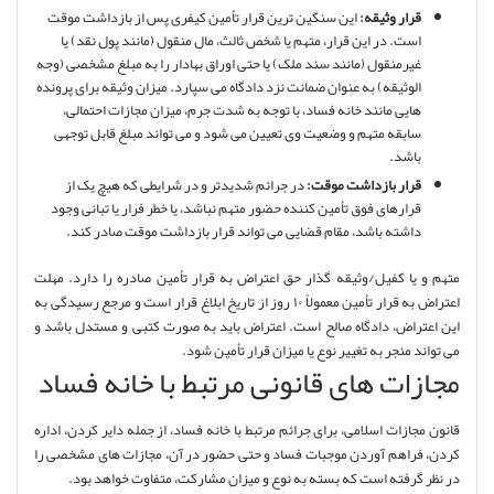
قرار وثیقه:
این سنگین ترین قرار تأمین کیفری پس از بازداشت موقت
است. در این قرار، متهم یا شخص ثالث، مال منقول (مانند پول نقد) یا
غیرمنقول (مانند سند ملک) یا حتی اوراق بهادار را به مبلغ مشخصی (وجه
الوثیقه) به عنوان ضمانت نزد دادگاه می سپارد. میزان وثیقه برای پرونده
هایی مانند خانه فساد، با توجه به شدت جرم، میزان مجازات احتمالی،
سابقه متهم و وضعیت وی تعیین می شود و می تواند مبلغ قابل توجهی
باشد.
قرار بازداشت موقت:
در جرائم شدیدتر و در شرایطی که هیچ یک از
قرارهای فوق تأمین کننده حضور متهم نباشد، یا خطر فرار یا تبانی وجود
داشته باشد، مقام قضایی می تواند قرار بازداشت موقت صادر کند.
متهم و یا کفیل/وثیقه گذار حق اعتراض به قرار تأمین صادره را دارد. مهلت
اعتراض به قرار تأمین معمولاً ۱۰ روز از تاریخ ابلاغ قرار است و مرجع رسیدگی به
این اعتراض، دادگاه صالح است. اعتراض باید به صورت کتبی و مستدل باشد و
می تواند منجر به تغییر نوع یا میزان قرار تأمین شود.
مجازات های قانونی مرتبط با خانه فساد
قانون مجازات اسلامی، برای جرائم مرتبط با خانه فساد، از جمله دایر کردن، اداره
کردن، فراهم آوردن موجبات فساد و حتی حضور در آن، مجازات های مشخصی را
در نظر گرفته است که بسته به نوع و میزان مشارکت، متفاوت خواهد بود.