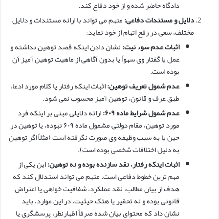
دادگاه حاضر شده و از خود دفاع کند.
دلایل و مستندات دفاعی:
متهم می تواند با ارائه مستندات و دلایل
مختلف، سعی در رفع اتهام از خود نماید:
اثبات عدم سوء نیت:
نشان دادن اینکه قصد توهین نداشته و
عمل یا گفتار وی سهواً یا بدون آگاهی از ماهیت توهین آمیز آن
بوده است.
عدم شمول تعریف توهین:
اثبات اینکه رفتار یا کلام مورد ادعا،
طبق عرف و قانون، توهین آمیز محسوب نمی شود.
عدم شمول شرایط ماده ۶۰۹:
ارائه دلایلی مبنی بر اینکه فرد
مورد توهین، مقام دولتی مشمول ماده ۶۰۹ نبوده، یا توهین در
حین یا به سبب وظیفه وی صورت نگرفته است (مثلاً اگر توهین
به دلیل اختلافات شخصی بوده است).
اثبات اینکه رفتار، نقد سازنده بوده و نه توهین:
این یکی از
مهم ترین خطوط دفاعی است. متهم می تواند استدلال کند که
هدف از بیان مطالب، نقد عملکرد، شفافیت خواهی یا اعتراض
قانونی بوده و نه تحقیر یا هتک حیثیت. در این موارد، باید
نشان داد که محتوای بیان شده صرفاً اظهارنظر، پرسشگری یا