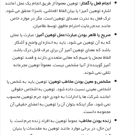
انجام فعل یا گفتار:
توهین معمولاً از طریق انجام یک عمل (مانند
اشاره توهین آمیز) یا بیان الفاظ (فحاشی، ناسزا) محقق می شود.
ترک فعل به ندرت مصداق توهین است، مگر در موارد خاص
مانند عدم رعایت احترام مافوق توسط نظامیان.
صریح یا ظاهر بودن عبارت/عمل توهین آمیز:
عبارت یا عملی
که به آن توهین می شود، باید به اندازه ای واضح و آشکار
باشد که معنای توهین آمیز آن برای عرف قابل درک باشد.
الفاظ مجمل یا مبهم که معانی متعددی دارند و قصد توهین
آمیز گوینده از آنها مشخص نیست، معمولاً توهین مجرمانه
تلقی نمی شوند.
مشخص و معین بودن مخاطب توهین:
توهین باید به شخص یا
اشخاص معینی نسبت داده شود. توهین به اشخاص حقوقی
(مانند شرکت ها یا ادارات) به خودی خود جرم توهین محسوب
نمی شود، مگر اینکه بتوان آن را توهین به اعضای حقیقی آن
مجموعه دانست.
زنده بودن مخاطب:
عموماً توهین به افراد زنده جرم است. با
این حال، در برخی موارد مانند توهین به مقدسات یا بنیان