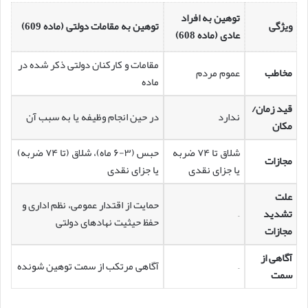
توهین به افراد
ویژگی
توهین به مقامات دولتی (ماده 609)
عادی (ماده 608)
مقامات و کارکنان دولتی ذکر شده در
مخاطب
عموم مردم
ماده
قید زمان/
ندارد
در حین انجام وظیفه یا به سبب آن
مکان
شلاق تا ۷۴ ضربه
حبس (۳-۶ ماه)، شلاق (تا ۷۴ ضربه)
مجازات
یا جزای نقدی
یا جزای نقدی
علت
حمایت از اقتدار عمومی، نظم اداری و
تشدید
–
حفظ حیثیت نهادهای دولتی
مجازات
آگاهی از
–
آگاهی مرتکب از سمت توهین شونده
سمت