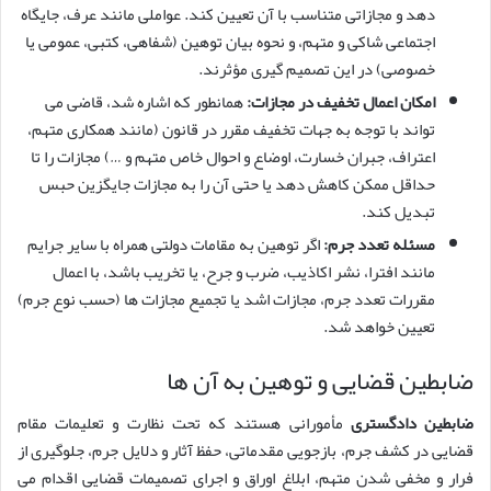
دهد و مجازاتی متناسب با آن تعیین کند. عواملی مانند عرف، جایگاه
اجتماعی شاکی و متهم، و نحوه بیان توهین (شفاهی، کتبی، عمومی یا
خصوصی) در این تصمیم گیری مؤثرند.
امکان اعمال تخفیف در مجازات:
همانطور که اشاره شد، قاضی می
تواند با توجه به جهات تخفیف مقرر در قانون (مانند همکاری متهم،
اعتراف، جبران خسارت، اوضاع و احوال خاص متهم و …) مجازات را تا
حداقل ممکن کاهش دهد یا حتی آن را به مجازات جایگزین حبس
تبدیل کند.
مسئله تعدد جرم:
اگر توهین به مقامات دولتی همراه با سایر جرایم
مانند افترا، نشر اکاذیب، ضرب و جرح، یا تخریب باشد، با اعمال
مقررات تعدد جرم، مجازات اشد یا تجمیع مجازات ها (حسب نوع جرم)
تعیین خواهد شد.
ضابطین قضایی و توهین به آن ها
ضابطین دادگستری
مأمورانی هستند که تحت نظارت و تعلیمات مقام
قضایی در کشف جرم، بازجویی مقدماتی، حفظ آثار و دلایل جرم، جلوگیری از
فرار و مخفی شدن متهم، ابلاغ اوراق و اجرای تصمیمات قضایی اقدام می