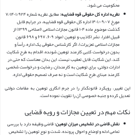
محکومیت می شود.
نظریه اداره کل حقوقی قوه قضاییه:
مطابق نظریه شماره ۷/۱۴۰۱/۹۲۴
مورخ ۱۴۰۱/۰۹/۰۷ اداره کل حقوقی قوه قضاییه، در جرایم قابل
گذشت موضوع ماده ۱۰۴ قانون مجازات اسلامی (اصلاحی ۱۳۹۹) از
قبیل افترا، نشر اکاذیب و توهین (مواد ۶۰۹، ۶۹۷ و ۶۹۸ قانون
مجازات اسلامی تعزیرات)، اگر کارشناس حقوقی یک اداره، رأساً و
بدون درخواست کتبی کارمند توهین شونده، اقدام به طرح شکایت
کند، این شکایت قابل تعقیب نیست. این بدان معناست که حتی در
ادارات دولتی، برای توهین به کارمندان، رضایت و درخواست شخصی
کارمند مبنای طرح شکایت است و نه صرف تصمیم حقوقی اداره.
این تغییر، رویکرد قانونگذار را در جرم انگاری توهین به مقامات دولتی
تعدیل کرده و جنبه خصوصی آن را تقویت نموده است.
نکات مهم در تعیین مجازات و رویه قضایی
نقش قاضی در تشخیص میزان توهین:
قاضی وظیفه دارد با بررسی
تمامی ادله و اوضاع و احوال پرونده، شدت و نوع توهین را تشخیص