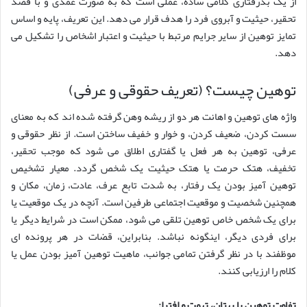
از یک بدرفتاری کلامی ساده، عملی است که به صورت عمدی و با قصد
تحقیر، حیثیت و آبروی فرد را هدف قرار می دهد. این تعریف، پایه و اساس
تمایز توهین از سایر جرایم مرتبط با حیثیت و اعتبار اشخاص را تشکیل می
دهد.
توهین چیست؟ (تعریف حقوقی و عرفی)
واژه های توهین و اهانت هر دو از ریشه وهن گرفته شده اند که به معنای
سست کردن، ضعیف کردن، و خوار و خفیف ساختن است. از نظر حقوقی و
عرفی، توهین به هر فعل یا گفتاری اطلاق می شود که موجب تحقیر،
تخفیف، هتک حرمت یا هتک حیثیت یک شخص گردد. معیار تشخیص
توهین آمیز بودن یک رفتار، به شدت تابع عرف، عادت، زمان، مکان و
همچنین شخصیت و موقعیت اجتماعی طرفین است. آنچه در یک موقعیت یا
برای یک شخص خاص توهین تلقی می شود، ممکن است در شرایط دیگر یا
برای فردی دیگر، اینگونه نباشد. بنابراین، قضات در هر پرونده ای
موظفند با در نظر گرفتن تمامی جوانب، ماهیت توهین آمیز بودن عمل یا
کلام را ارزیابی کنند.
تفاوت توهین با بهتان، تهمت و افترا: