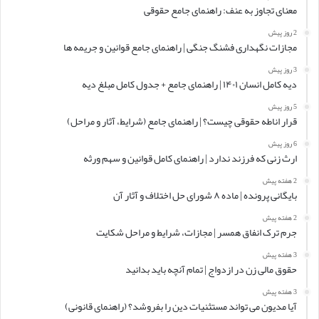
معنای تجاوز به عنف: راهنمای جامع حقوقی
2 روز پیش
مجازات نگهداری فشنگ جنگی | راهنمای جامع قوانین و جریمه ها
3 روز پیش
دیه کامل انسان ۱۴۰۱ | راهنمای جامع + جدول کامل مبلغ دیه
5 روز پیش
قرار اناطه حقوقی چیست؟ | راهنمای جامع (شرایط، آثار و مراحل)
6 روز پیش
ارث زنی که فرزند ندارد | راهنمای کامل قوانین و سهم ورثه
2 هفته پیش
بایگانی پرونده | ماده ۸ شورای حل اختلاف و آثار آن
2 هفته پیش
جرم ترک انفاق همسر | مجازات، شرایط و مراحل شکایت
3 هفته پیش
حقوق مالی زن در ازدواج | تمام آنچه باید بدانید
3 هفته پیش
آیا مدیون می تواند مستثنیات دین را بفروشد؟ (راهنمای قانونی)