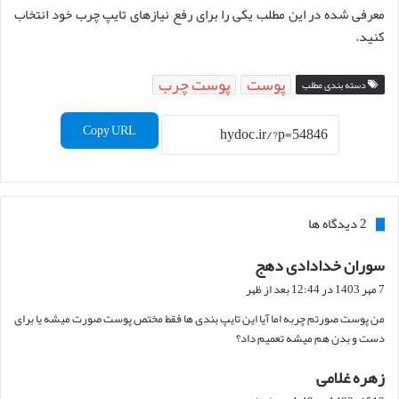
معرفی شده در این مطلب یکی را برای رفع نیازهای تایپ چرب خود انتخاب
کنید.
پوست
پوست چرب
دسته بندی مطلب
Copy URL
‫2 دیدگاه ها
سوران خدادادی دهج
گ
ف
7 مهر 1403 در 12:44 بعد از ظهر
ت
من پوست صورتم چربه اما آیا این تایپ بندی ها فقط مختص پوست صورت میشه یا برای
:
دست و بدن هم میشه تعمیم داد؟
زهره غلامی
گ
ف