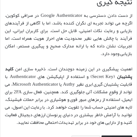
نتیجه گیری
از دست دادن دسترسی به Google Authenticator در صرافی کوکوین،
اگرچه می تواند تجربه ای نگران کننده باشد، اما با آگاهی از فرآیندهای
بازیابی و رعایت نکات امنیتی، قابل حل است. برای کاربران ایرانی، این
فرآیند با چالش هایی نظیر محدودیت های احراز هویت همراه است، اما
تجربیات نشان داده که با ارائه مدارک صحیح و پیگیری مستمر، امکان
بازیابی وجود دارد.
اهمیت پیشگیری در این زمینه دوچندان است. ذخیره سازی امن
کلید
پشتیبان
(Secret Key) و استفاده از اپلیکیشن های Authenticator با
قابلیت پشتیبان گیری ابری نظیر Authy یا Microsoft Authenticator، می
تواند از وقوع مشکلات آتی جلوگیری کند. همچنین، فعال سازی 2FA برای
ایمیل، استفاده از رمزهای عبور قوی و هوشیاری در برابر حملات فیشینگ،
لایه های امنیتی حساب شما را تقویت خواهد کرد. با رعایت این اصول، می
توانید با آرامش خاطر بیشتری در دنیای پرنوسان ارزهای دیجیتال فعالیت
کنید و از دارایی های خود در برابر تهدیدات احتمالی محافظت نمایید.