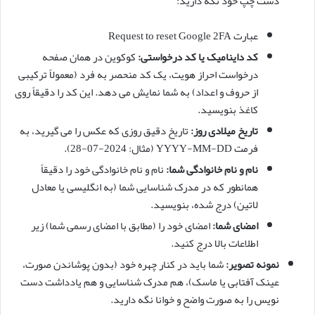
دست چپ خود نگه دارید:
عبارت Request to reset Google 2FA
کد داینامیک یا کد درخواستی:
کوکوین در همان صفحه
درخواست احراز هویت، یک کد منحصر به فرد (معمولاً ترکیبی
از حروف و اعداد) به شما نمایش می دهد. این کد را دقیقاً روی
کاغذ بنویسید.
تاریخ میلادی روز:
تاریخ دقیق روزی که عکس را می گیرید، به
فرمت YYYY-MM-DD (مثال: 2024-07-28).
نام و نام خانوادگی شما:
نام و نام خانوادگی خود را دقیقاً
همانطور که در مدرک شناسایی شما (به انگلیسی یا معادل
لاتین) درج شده، بنویسید.
امضای شما:
امضای خود را (مطابق با امضای رسمی شما) زیر
اطلاعات بالا درج کنید.
نمونه تصویر:
شما باید در کنار چهره خود (بدون پوشاندن صورت،
عینک آفتابی یا ماسک)، هم مدرک شناسایی و هم یادداشت دست
نویس را به صورت واضح و خوانا نگه دارید.