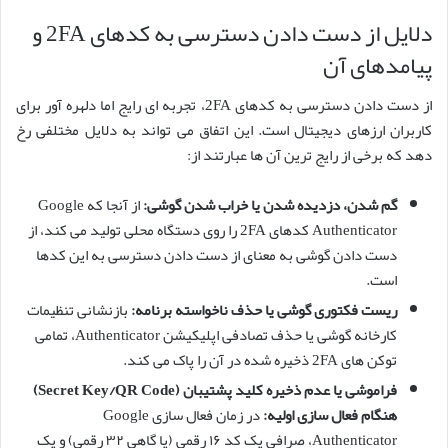
دلایل از دست دادن دسترسی به کدهای 2FA و
پیامدهای آن
از دست دادن دسترسی به کدهای 2FA، تجربه ای رایج اما دلهره آور برای
کاربران ارزهای دیجیتال است. این اتفاق می تواند به دلایل مختلفی رخ
دهد که برخی از رایج ترین آن ها عبارتند از:
گم شدن، دزدیده شدن یا خراب شدن گوشی:
از آنجا که Google
Authenticator کدهای 2FA را روی دستگاه محلی تولید می کند، از
دست دادن گوشی به معنای از دست دادن دسترسی به این کدها
است.
ریست فکتوری گوشی یا حذف ناخواسته برنامه:
بازنشانی تنظیمات
کارخانه گوشی یا حذف تصادفی اپلیکیشن Authenticator، تمامی
توکن های 2FA ذخیره شده در آن را پاک می کند.
فراموشی یا عدم ذخیره
کلید پشتیبان
(Secret Key/QR Code)
هنگام فعال سازی اولیه:
در زمان فعال سازی Google
Authenticator، صرافی یک کد ۱۶ رقمی (یا گاهی ۳۲ رقمی) و یک