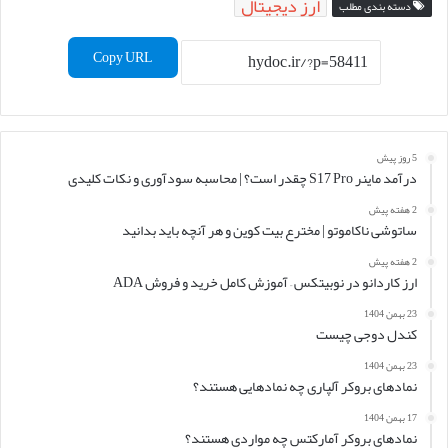
ارز دیجیتال
دسته بندی مطلب
Copy URL
5 روز پیش
درآمد ماینر S17 Pro چقدر است؟ | محاسبه سودآوری و نکات کلیدی
2 هفته پیش
ساتوشی ناکاموتو | مخترع بیت کوین و هر آنچه باید بدانید
2 هفته پیش
ارز کاردانو در نوبیتکس – آموزش کامل خرید و فروش ADA
23 بهمن 1404
کندل دوجی چیست
23 بهمن 1404
نمادهای بروکر آلپاری چه نمادهایی هستند؟
17 بهمن 1404
نمادهای بروکر آمارکتس چه مواردی هستند؟