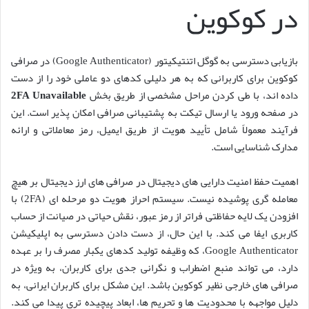
در کوکوین
بازیابی دسترسی به گوگل اتنتیکیتور (Google Authenticator) در صرافی
کوکوین برای کاربرانی که به هر دلیلی کدهای دو عاملی خود را از دست
داده اند، با طی کردن مراحل مشخصی از طریق بخش
2FA Unavailable
در صفحه ورود یا ارسال تیکت به پشتیبانی صرافی امکان پذیر است. این
فرآیند معمولاً شامل تأیید هویت از طریق ایمیل، رمز معاملاتی و ارائه
مدارک شناسایی است.
اهمیت حفظ امنیت دارایی های دیجیتال در صرافی های ارز دیجیتال بر هیچ
معامله گری پوشیده نیست. سیستم احراز هویت دو مرحله ای (2FA) با
افزودن یک لایه حفاظتی فراتر از رمز عبور، نقش حیاتی در صیانت از حساب
کاربری ایفا می کند. با این حال، از دست دادن دسترسی به اپلیکیشن
Google Authenticator، که وظیفه تولید کدهای یکبار مصرف را بر عهده
دارد، می تواند منبع اضطراب و نگرانی جدی برای کاربران، به ویژه در
صرافی های خارجی نظیر کوکوین باشد. این مشکل برای کاربران ایرانی، به
دلیل مواجهه با محدودیت ها و تحریم ها، ابعاد پیچیده تری پیدا می کند.