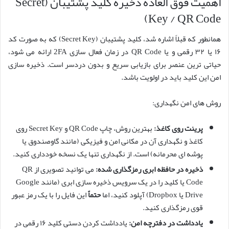
اهمیت فوق العاده ذخیره کلید پشتیبان (Secret
Key / QR Code)
همانطور که قبلاً اشاره شد، کلید پشتیبان (Secret Key) که به صورت کد
۱۶ یا ۳۲ رقمی و یا QR Code در زمان فعال سازی 2FA ارائه می شود،
حیاتی ترین عنصر برای بازیابی سریع و بدون دردسر است. ذخیره سازی
امن این کلید باید در اولویت باشد.
روش های امن نگهداری:
پرینت روی کاغذ:
بهترین روش، چاپ QR Code و Secret Key روی
کاغذ و نگهداری آن در مکانی امن و فیزیکی (مانند گاوصندوق یا
پوشه ای محرمانه) است. از نگهداری تنها یک نسخه خودداری کنید.
ذخیره در حافظه ابری رمزگذاری شده:
می توانید تصویری از QR
Code یا کلید را در یک سرویس ذخیره سازی ابری (مانند Google
Drive یا Dropbox) آپلود کنید، اما
حتماً
این فایل را با یک رمز عبور
قوی رمزگذاری کنید.
یادداشت در دفترچه امن:
یادداشت کردن دستی کلید ۱۶ رقمی در