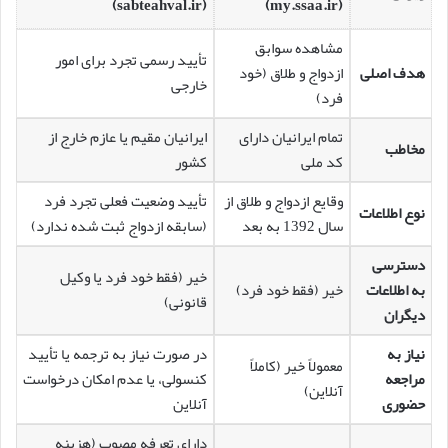
(sabteahval.ir)
(my.ssaa.ir)
مشاهده سوابق
تأیید رسمی تجرد برای امور
هدف اصلی
ازدواج و طلاق (خود
خارجی
فرد)
تمام ایرانیان دارای
ایرانیان مقیم یا عازم خارج از
مخاطب
کد ملی
کشور
وقایع ازدواج و طلاق از
تأیید وضعیت فعلی تجرد فرد
نوع اطلاعات
سال 1392 به بعد
(سابقه ازدواج ثبت شده ندارد)
دسترسی
خیر (فقط خود فرد یا وکیل
به اطلاعات
خیر (فقط خود فرد)
قانونی)
دیگران
نیاز به
در صورت نیاز به ترجمه یا تأیید
معمولاً خیر (کاملاً
مراجعه
کنسولی، یا عدم امکان درخواست
آنلاین)
حضوری
آنلاین
دارای تعرفه مصوب (هزینه