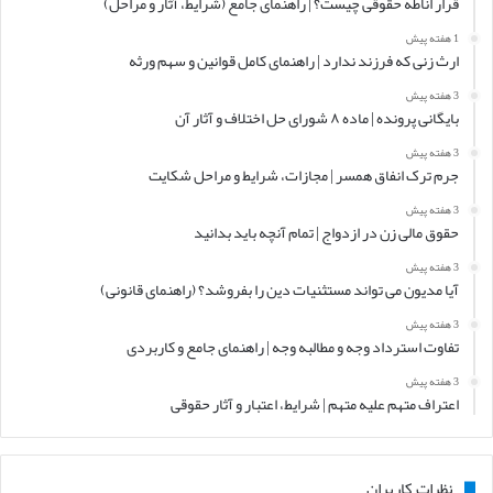
قرار اناطه حقوقی چیست؟ | راهنمای جامع (شرایط، آثار و مراحل)
1 هفته پیش
ارث زنی که فرزند ندارد | راهنمای کامل قوانین و سهم ورثه
3 هفته پیش
بایگانی پرونده | ماده ۸ شورای حل اختلاف و آثار آن
3 هفته پیش
جرم ترک انفاق همسر | مجازات، شرایط و مراحل شکایت
3 هفته پیش
حقوق مالی زن در ازدواج | تمام آنچه باید بدانید
3 هفته پیش
آیا مدیون می تواند مستثنیات دین را بفروشد؟ (راهنمای قانونی)
3 هفته پیش
تفاوت استرداد وجه و مطالبه وجه | راهنمای جامع و کاربردی
3 هفته پیش
اعتراف متهم علیه متهم | شرایط، اعتبار و آثار حقوقی
نظرات کاربران