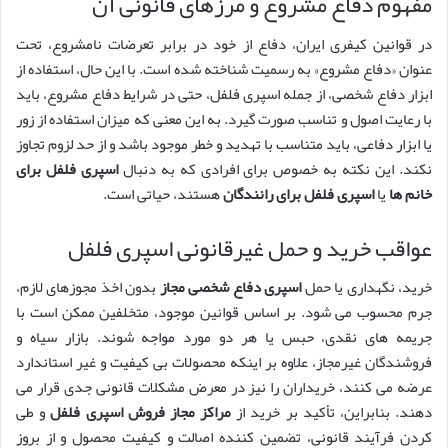
مفهوم دفاع مشروع و مرزهای قانونی آن
در قوانین کیفری ایران، دفاع از خود در برابر تعرضات نامشروع، تحت
عنوان «دفاع مشروع» به رسمیت شناخته شده است. با این حال، استفاده از
ابزار دفاع شخصی، از جمله اسپری فلفل، حتی در شرایط دفاع مشروع، باید
با رعایت اصول و تناسب صورت گیرد. به این معنی که میزان استفاده از زور
یا ابزار دفاعی، باید متناسب با تهدید و خطر موجود باشد و از حد لزوم تجاوز
نکند. این نکته به خصوص برای افرادی که به دنبال
اسپری فلفل برای
خانم ها
یا
اسپری فلفل برای رانندگان
هستند، حیاتی است.
عواقب خرید و حمل غیرقانونی اسپری فلفل
خرید، نگهداری یا حمل
اسپری دفاع شخصی مجاز
بدون اخذ مجوزهای لازم،
جرم محسوب می شود. بر اساس قوانین موجود، متخلفین ممکن است با
جریمه های نقدی، حبس یا هر دو مورد مواجه شوند. بازار سیاه و
فروشندگان غیرمجاز، علاوه بر اینکه محصولات بی کیفیت و غیر استاندارد
عرضه می کنند، خریداران را نیز در معرض مشکلات قانونی جدی قرار می
دهند. بنابراین، تأکید بر خرید از
مراکز مجاز فروش اسپری فلفل
و طی
کردن فرآیند قانونی، تضمین کننده اصالت و کیفیت محصول و از بروز