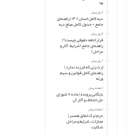
ها
3 روز پیش
دیه کامل انسان ۱۴۰۱ | راهنمای
جامع + جدول کامل مبلغ دیه
6 روز پیش
قرار اناطه حقوقی چیست؟ |
راهنمای جامع (شرایط، آثار و
مراحل)
7 روز پیش
ارث زنی که فرزند ندارد |
راهنمای کامل قوانین و سهم
ورثه
2 هفته پیش
بایگانی پرونده | ماده ۸ شورای
حل اختلاف و آثار آن
2 هفته پیش
جرم ترک انفاق همسر |
مجازات، شرایط و مراحل
شکایت