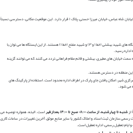
اداره پنجم اجرای اسناد رسمی تهران در منطقه سنایی، خیابان شاه عباس، خیابان میرزا حسنی، پلاک ۱ قرار دارد. این موقعیت مکانی، دسترسی نسبتاً
نزدیکترین ایستگاه مترو به این اداره، ایستگاه های شهید بهشتی (خط ۱ و ۳) و شهید مفتح (خط ۱) هستند. از این ایستگاه ها می توان با
 سمت خیابان های مطهری، بهشتی و قائم مقام فراهانی تردد می کنند که می توانند گزینه
ر این منطقه در دسترس هستند.
مرکزی شهر، امکان یافتن جای پارک در اطراف اداره محدود است. استفاده از پارکینگ های
 می شود.
 از
شنبه تا چهارشنبه، از ساعت ۰۸:۰۰ صبح تا ۱۴:۰۰ بعدازظهر
است. البته، همواره توصیه می
رسمی سازمان ثبت اسناد و املاک کشور یا سایر منابع موثق، آخرین تغییرات در ساعات کاری
و ایام تعطیل رسمی، اداره تعطیل است.
ت اسناد تهران