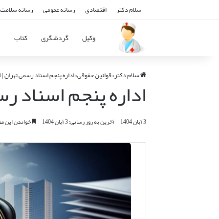
سلام دکتر
اقتصادی
رسانه عمومی
رسانه سلامت 
وکیل
گردشگری
کتاب
د
سلام دکتر
>
قوانین حقوقی
>
اداره پنجم اسناد رسمی تهران |
اداره پنجم اسناد ر
3 آبان 1404
آخرین به روز رسانی: 3 آبان 1404
خواندن این مطلب 16 دقیقه زم