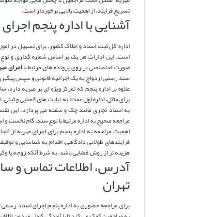
مهریه، ممکن است مراجعین با چالش هایی مواجه شوند. د
تسریع فرایند، از اهمیت بالایی برخوردار است.
آشنایی با اداره پنجم اجرای
اداره کل ثبت اسناد و املاک کشور، برای تسهیل در امور
است. این ادارات هر یک بر اساس شماره گذاری و نوع
صورت اختصاصی بر روی پرونده های مرتبط با
اجرای مهر
سند رسمی ازدواج به یک اجرائیه قانونی و سپس پیگیری
علاوه بر اداره پنجم که تمرکز ویژه ای بر مهریه دارد، س
برای مثال، اداره اول عمدتاً به نیابت های قضایی و ثبتی،
به اسناد تجاری مانند چک و سفته می پردازد. این تق
مراجعه صحیح به اداره مرتبط با نوع سند، گام نخست و ا
اهمیت مراجعه به اداره پنجم برای اجرای مهریه از آنجا
فرایندهای طولانی دادگاهی، اقدام به شناسایی و توقیف 
هزینه تر از روش قضایی باشد، به شرط آنکه زوجه یا وکیل
آدرس، اطلاعات تماس و ساع
تهران
برای مراجعه حضوری به اداره پنجم اجرای اسناد رسمی ته
به مراجعین کمک می کند تا با آمادگی کامل و بدون اتلاف 