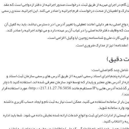
گام در اجرای مهریه از طریق ثبت، درخواست صدور اجرائیه از دفتر ازدواجی است که عقد
رک و اطمینان از صحت درخواست، فرم اجرائیه را صادر می کند. این اجرائیه، سندی رسمی
واج اصلی به هر دلیلی (مانند تعطیلی یا تغییر آدرس) در دسترس نباشد، باید به کفیل آن
 که وظایف دفترخانه اصلی را در غیاب آن بر عهده دارد و می تواند اجرائیه را صادر کند.
 کپی کارت ملی و شناسنامه زوجین (یا وکیل) الزامی است.
(عقدنامه) نیز از مدارک ضروری است.
ات دقیق)
ه شامل چند گام اصلی است:
 اداره پنجم اجرای اسناد رسمی (مهریه) از طریق آدرس های رسمی سازمان ثبت اسناد و
از آدرس های معتبر و پایدار که توسط خود سازمان معرفی شده اند، استفاده کنید تا دچار
مشکلات امنیتی یا فنی نشوید. (به عنوان مثال، در گذشته آدرس هایی با IP مستقیم مانند http://217.11.27.76:5056/ مورد استفاده قرار
شند).
ن بار از سامانه استفاده می کنید، ممکن است نیاز به ثبت نام و ایجاد حساب کاربری داشته
خود وارد سامانه شوید.
لیستی از ادارات اجرای ثبت و انواع خدمات ارائه شده نمایش داده می شود. شما باید اداره
ه را انتخاب کنید.
لاعات هویتی خود (نام، نام خانوادگی، کد ملی) و اطلاعات مربوط به پرونده اجراییه (مانند