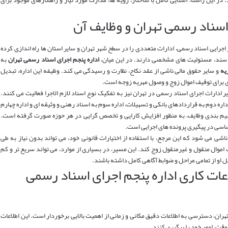
ر این راستا، آشنایی کامل با ساختار، رویه ها، مدارک مورد نیاز و راهکارهای موجود برای
 اسناد رسمی تهران و وظایف آن
 اجرایی اسناد رسمی، ادارات متعددی را در سطح شهر تهران و سایر استان ها راه اندازی کرده
 سند، مسئولیت های مشخصی دارند. در این میان،
اداره پنجم اجرای اسناد رسمی تهران
به
یه
و سایر حقوق مالی ناشی از عقد نکاح، نظارت و رسیدگی می کند. وظیفه این اداره، تبدیل
 برای توقیف اموال زوج و وصول مهریه زوجه است.
ایر ادارات اجرای اسناد رسمی در تهران نیز به تفکیک نوع اسناد لازم الاجرا فعالیت می کنند.
 اداره دوم به قراردادهای بانکی و تسهیلات، اداره سوم به اسناد رهنی و وثیقه ای و اداره چهارم
سیم بندی وظایف، به منظور افزایش کارایی و تخصص گرایی در هر حوزه صورت گرفته است.
ساسی در پیگیری پرونده های اجرایی است.
 ناشی می شود که این مرجع، با استفاده از اختیارات قانونی خود، می تواند بدون نیاز به طی
اموال منقول و غیرمنقول زوج کند. این مسیر، در بسیاری از موارد، می تواند سریع تر و کم
 او از تمامی مراحل و ضوابط آگاهی کامل داشته باشند.
ات کاری اداره پنجم اجرای اسناد رسمی
ران، دسترسی به اطلاعات دقیق مکانی و زمانی از اهمیت بالایی برخوردار است. این اطلاعات
وقت، امور خود را پیگیری کنند.