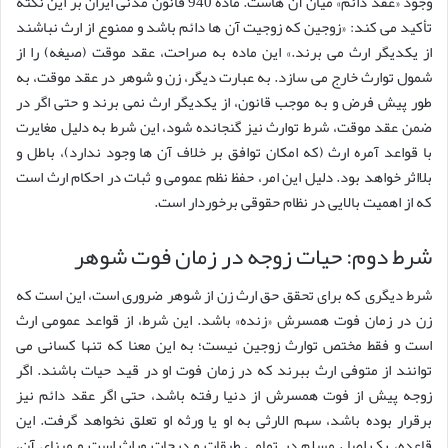
وجود «عقد دائم» میان آن هاست. ماده 940 قانون مدنی ایران بر این نکته
تأکید می کند: «زوجین که زوجیت آن ها دائم باشد و ممنوع از ارث نباشند
از یکدیگر ارث می برند.» این ماده به صراحت، عقد موقت (صیغه) را از
شمول توارث خارج می سازد. به عبارت دیگر، زن و شوهر در عقد موقت، به
طور پیش فرض و به موجب قانون، از یکدیگر ارث نمی برند و حتی اگر در
ضمن عقد موقت، شرط توارث نیز گنجانده شود، این شرط به دلیل مغایرت
با قواعد آمره ارث (که امکان توافق بر خلاف آن ها وجود ندارد)، باطل و
بلااثر خواهد بود. دلیل این امر، حفظ نظم عمومی و ثبات در احکام ارث است
که از اهمیت بالایی در نظام حقوقی برخوردار است.
شرط دوم: حیات زوجه در زمان فوت شوهر
شرط دیگری که برای تحقق حق ارث زن از شوهر ضروری است، این است که
زن در زمان فوت همسرش «زنده» باشد. این شرط، از قواعد عمومی ارث
است و فقط مختص توارث زوجین نیست؛ به این معنا که تنها کسانی می
توانند از متوفی ارث ببرند که در زمان فوت او در قید حیات باشند. اگر
زوجه پیش از فوت همسرش از دنیا رفته باشد، حتی اگر عقد دائم نیز
برقرار بوده باشد، سهم الارثی به او یا ورثه او تعلق نخواهد گرفت. این
قاعده، یک اصل مسلم در تمامی طبقات و درجات وراث است و مبنای آن،