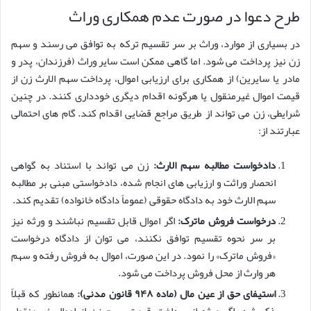
طرح دعوا در صورت عدم همکاری وراث
در بسیاری از موارد، وراث بر سر تقسیم ترکه به توافق می رسند و سهم
زن نیز پرداخت می شود. اما گاهی ممکن است سایر وراث (فرزندان، پدر و
مادر یا سایرین) از همکاری برای ارزیابی اموال، پرداخت سهم الارث زن از
قیمت اموال غیرمنقول یا هرگونه اقدام دیگری خودداری کنند. در چنین
شرایطی، زن می تواند از طریق مراجع قضایی اقدام کند. گام های احتمالی
عبارتند از:
دادخواست مطالبه سهم الارث:
زن می تواند با استناد به گواهی
انحصار وراثت و ارزیابی های انجام شده، دادخواستی مبنی بر مطالبه
سهم الارث خود به دادگاه حقوقی (عموماً دادگاه خانواده) تقدیم کند.
درخواست فروش ماترک:
اگر اموال قابل تقسیم نباشند و ورثه نیز
بر سر نحوه تقسیم توافق نکنند، می توان از دادگاه درخواست
«فروش ماترک» را نمود. در این صورت، اموال به فروش رفته و سهم
هر وارث از محل فروش پرداخت می شود.
استیفای حق از عین مال (ماده ۹۴۸ قانون مدنی):
همانطور که قبلاً
ذکر شد، اگر ورثه از پرداخت قیمت سهم زن از اموال غیرمنقول