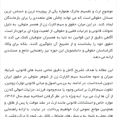
موضوع ارث و تقسیم ماترک همواره یکی از پیچیده ترین و حساس ترین
مسائل حقوقی است که می تواند چالش های متعددی را برای بازماندگان
ایجاد کند. در این میان، حقوق و سهم الارث زن از همسر متوفی، به دلیل
تحولات قانونی و جزئیات فقهی و حقوقی، از اهمیت ویژه ای برخوردار است.
آگاهی دقیق از این قوانین نه تنها به همسران متوفیان کمک می کند تا
حقوق خود را بشناسند و از تضییع آن جلوگیری کنند، بلکه برای وکلا،
کارشناسان حقوقی و دانشجویان این حوزه نیز راهنمایی جامع و مستندی
ارائه می دهد.
این مقاله با هدف تشریح کامل و دقیق تمامی جنبه های قانونی، شرایط،
میزان و نحوه محاسبه سهم الارارث زن از شوهر متوفی در حقوق ایران
تدوین شده است. در ادامه، به بررسی اصول و مبانی قانونی توارث زوجین،
تفاوت سهم الارث بر اساس وجود یا عدم وجود فرزند، جزئیات اموالی که زن
از آن ها ارث می برد (به ویژه با در نظر گرفتن اصلاحیه مهم سال ۱۳۸۷)،
موارد خاص و استثنائات قانونی مانند ارث در عقد موقت یا پس از طلاق، و
همچنین موانع عمومی ارث خواهیم پرداخت. در نهایت، با ارائه راهنمایی
های عملی و پاسخ به پرسش های متداول، تلاش می شود تا درک روشنی از