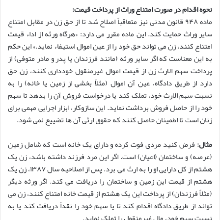
نحوه اقدام در صورت امتناع وراث از پرداخت قیمت:
ماده ۹۴۸ قانون مدنی نیز متعاقباً اصلاح شد تا از حق زن در مقابل امتناع
سایر وراث حمایت کند. این ماده مقرر می دارد: «هرگاه ورثه از اداء قیمت
امتناع کنند، زن می تواند حق خود را از عین اموال استیفاء نماید.» این حکم
به این معناست که اگر سایر ورثه (مانند فرزندان یا پدر و مادر متوفی) از
پرداخت سهم الارث زن از قیمت اموال غیرمنقول خودداری کنند، زن حق
دارد از طریق دادگاه، عین آن اموال (مثلاً بخشی از زمین یا خانه) را به
نسبت سهم الارث خود، تملک کند یا درخواست فروش آن را بدهد تا سهم
خود را از حاصل فروش برداشت نماید. این سازوکار، ابزار اجرایی مهمی برای
زنان است تا اطمینان حاصل کنند که حقوق ارثی آن ها تضییع نمی شود.
مثال:
فرض کنید مردی فوت کرده و دارای یک خانه است که شامل زمین
(عرصه) و ساختمان (اعیان) است. اگر این مرد فرزند داشته باشد، زن یک
هشتم از کل دارایی او را به ارث می برد. پس از اصلاحیه سال ۱۳۸۷، زن یک
هشتم از قیمت این زمین و ساختمان را دریافت می کند. اگر ورثه دیگر
(مثلاً فرزندان) از پرداخت این یک هشتم از قیمت خانه امتناع کنند، زن می
تواند از طریق دادگاه اقدام کند تا یا سهم خود را نقداً دریافت کند یا به
نسبت سهم خود، مال غیرمنقول را تملک نماید.