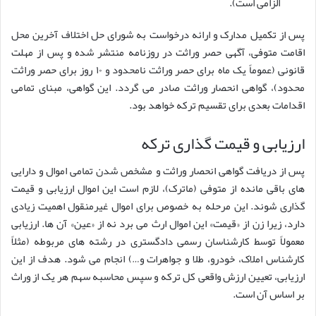
الزامی است).
پس از تکمیل مدارک و ارائه درخواست به شورای حل اختلاف آخرین محل
اقامت متوفی، آگهی حصر وراثت در روزنامه منتشر شده و پس از مهلت
قانونی (عموماً یک ماه برای حصر وراثت نامحدود و ۱۰ روز برای حصر وراثت
محدود)، گواهی انحصار وراثت صادر می گردد. این گواهی، مبنای تمامی
اقدامات بعدی برای تقسیم ترکه خواهد بود.
ارزیابی و قیمت گذاری ترکه
پس از دریافت گواهی انحصار وراثت و مشخص شدن تمامی اموال و دارایی
های باقی مانده از متوفی (ماترک)، لازم است این اموال ارزیابی و قیمت
گذاری شوند. این مرحله به خصوص برای اموال غیرمنقول اهمیت زیادی
دارد، زیرا زن از «قیمت» این اموال ارث می برد نه از «عین» آن ها. ارزیابی
معمولاً توسط کارشناسان رسمی دادگستری در رشته های مربوطه (مثلاً
کارشناس املاک، خودرو، طلا و جواهرات و…) انجام می شود. هدف از این
ارزیابی، تعیین ارزش واقعی کل ترکه و سپس محاسبه سهم هر یک از وراث
بر اساس آن است.