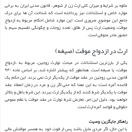
علاوه بر شرایط و میزان کلی ارث زن از شوهر، قانون مدنی ایران به برخی
موارد خاص و استثنائات نیز پرداخته است که شناخت آن ها برای درک
جامع این موضوع ضروری است. این موارد شامل احکام مربوط به ازدواج
موقت، وضعیت ارث پس از طلاق، تعدد زوجات و چگونگی تقسیم سهم با
حضور مادر متوفی است.
ارث در ازدواج موقت (صیغه)
یکی از بارزترین استثنائات در مبحث توارث زوجین، مربوط به «ازدواج
موقت» یا صیغه است. همانطور که پیشتر اشاره شد، بر اساس ماده ۹۴۰
قانون مدنی، زوجین در عقد موقت از یکدیگر ارث نمی برند. این حکم یک
قاعده آمره است؛ به این معنا که حتی اگر زن و مرد در زمان انعقاد عقد
موقت با یکدیگر شرط کنند که از یکدیگر ارث ببرند، این شرط باطل و بلااثر
خواهد بود. دلیل این امر، تعارض شرط توارث در عقد موقت با نظم عمومی
حقوقی و قواعد آمره ارث است.
راهکار جایگزین: وصیت
با این حال، اگر مردی مایل باشد پس از فوت خود به همسر موقتش مالی