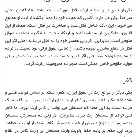
یکی از جدی ترین موانع ارث، «قتل مورث» است. ماده ۸۸۰ قانون مدنی
صراحتاً بیان می دارد: «کسی که مورث خود را عمداً بکشد از ارث او ممنوع
می شود.» این حکم شامل قتل عمد و مباشرت در قتل است. هدف از این
قانون، جلوگیری از سوءاستفاده و ارتکاب جرم با انگیزه تصاحب اموال
متوفی است. بنابراین، اگر زنی همسر خود را به قتل برساند (حتی اگر این
قتل در دفاع مشروع نبوده باشد)، از تمامی حقوق ارثی خود نسبت به ترکه
او محروم خواهد شد. حتی اگر قتل به صورت غیرعمد نیز باشد، در برخی
موارد حقوقی خاص، ممکن است منجر به محرومیت از ارث گردد.
کفر
یکی دیگر از موانع ارث در حقوق ایران، «کفر» است. بر اساس قواعد فقهی و
ماده ۸۸۱ مکرر قانون مدنی، کافر از مسلمان ارث نمی برد. این قاعده یک
طرفه است؛ به این معنا که مسلمان می تواند از کافر ارث ببرد، اما کافر
نمی تواند از مسلمان ارث ببرد. بنابراین، اگر زنی که همسرش مسلمان
بوده، پس از ازدواج و پیش از فوت همسرش کافر شود، از او ارث نخواهد
برد. این حکم بر پایه حفظ اولویت وارث مسلمان بر وارث کافر در نظام