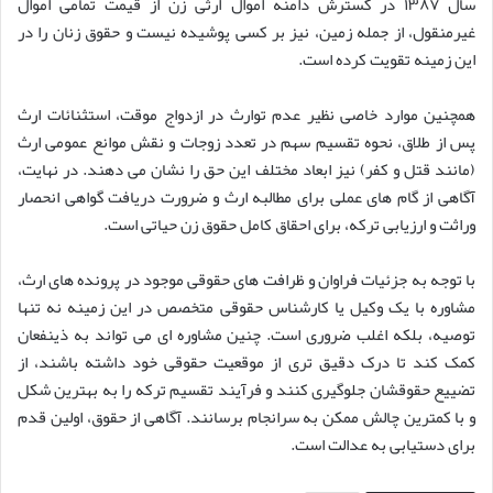
سال ۱۳۸۷ در گسترش دامنه اموال ارثی زن از قیمت تمامی اموال
غیرمنقول، از جمله زمین، نیز بر کسی پوشیده نیست و حقوق زنان را در
این زمینه تقویت کرده است.
همچنین موارد خاصی نظیر عدم توارث در ازدواج موقت، استثنائات ارث
پس از طلاق، نحوه تقسیم سهم در تعدد زوجات و نقش موانع عمومی ارث
(مانند قتل و کفر) نیز ابعاد مختلف این حق را نشان می دهند. در نهایت،
آگاهی از گام های عملی برای مطالبه ارث و ضرورت دریافت گواهی انحصار
وراثت و ارزیابی ترکه، برای احقاق کامل حقوق زن حیاتی است.
با توجه به جزئیات فراوان و ظرافت های حقوقی موجود در پرونده های ارث،
مشاوره با یک وکیل یا کارشناس حقوقی متخصص در این زمینه نه تنها
توصیه، بلکه اغلب ضروری است. چنین مشاوره ای می تواند به ذینفعان
کمک کند تا درک دقیق تری از موقعیت حقوقی خود داشته باشند، از
تضییع حقوقشان جلوگیری کنند و فرآیند تقسیم ترکه را به بهترین شکل
و با کمترین چالش ممکن به سرانجام برسانند. آگاهی از حقوق، اولین قدم
برای دستیابی به عدالت است.