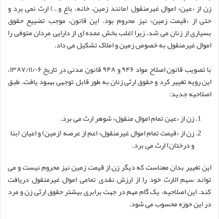
زن از «عین» اموال غیرمنقول (مانند زمین، خانه، باغ و…) ارث نمی برد و
حتی از «قیمت زمین» نیز محروم بود. این قانون، موجب تضییع حقوق
بسیاری از زنان می شد، زیرا اغلب بخش عمده ای از دارایی مردان متوفی را
اموال غیرمنقول به خصوص زمین و املاک تشکیل می داد.
با تصویب قانون اصلاح مواد ۹۴۶ و ۹۴۸ قانون مدنی در تاریخ ۱۳۸۷/۱۱/۰۶،
این رویه تغییر کرد و حقوق ارثی زنان به طور قابل توجهی بهبود یافت. طبق
اصلاحیه جدید:
زن از «عین تمام اموال منقول» شوهر ارث می برد.
زن از «قیمت تمام اموال غیرمنقول» اعم از عرصه (زمین) و اعیان (بنا
و درختان) ارث می برد.
این تغییر بدان معناست که دیگر زن از قیمت زمین نیز محروم نیست و می
تواند سهم الارث خود را از ارزش نقدی تمامی اموال غیرمنقول دریافت
کند. این اصلاحیه، یک گام مهم در جهت برابری بیشتر حقوق ارثی زن و مرد
در این حوزه محسوب می شود.