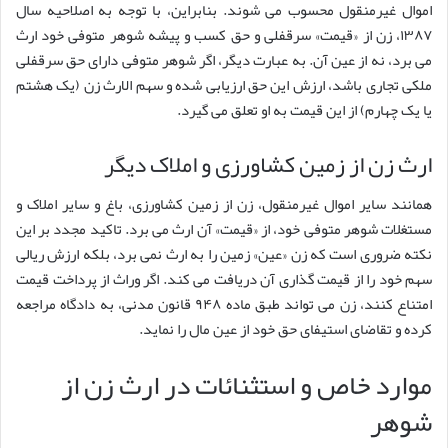
اموال غیرمنقول محسوب می شوند. بنابراین، با توجه به اصلاحیه سال
۱۳۸۷، زن از «قیمت» سرقفلی و حق کسب و پیشه شوهر متوفی خود ارث
می برد، نه از عین آن. به عبارت دیگر، اگر شوهر متوفی دارای حق سرقفلی
ملکی تجاری باشد، ارزش این حق ارزیابی شده و سهم الارث زن (یک هشتم
یا یک چهارم) از این قیمت به او تعلق می گیرد.
ارث زن از زمین کشاورزی و املاک دیگر
همانند سایر اموال غیرمنقول، زن از زمین کشاورزی، باغ و سایر املاک و
مستغلات شوهر متوفی خود، از «قیمت» آن ارث می برد. تاکید مجدد بر این
نکته ضروری است که زن «عین» زمین را به ارث نمی برد، بلکه ارزش ریالی
سهم خود را از قیمت گذاری آن دریافت می کند. اگر وراث از پرداخت قیمت
امتناع کنند، زن می تواند طبق ماده ۹۴۸ قانون مدنی، به دادگاه مراجعه
کرده و تقاضای استیفای حق خود از عین مال را نماید.
موارد خاص و استثنائات در ارث زن از
شوهر