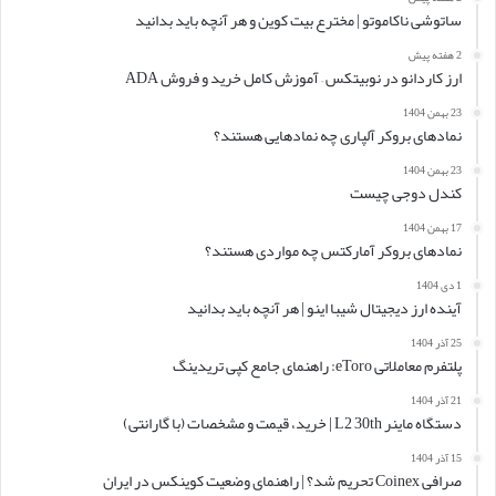
ساتوشی ناکاموتو | مخترع بیت کوین و هر آنچه باید بدانید
2 هفته پیش
ارز کاردانو در نوبیتکس – آموزش کامل خرید و فروش ADA
23 بهمن 1404
نمادهای بروکر آلپاری چه نمادهایی هستند؟
23 بهمن 1404
کندل دوجی چیست
17 بهمن 1404
نمادهای بروکر آمارکتس چه مواردی هستند؟
1 دی 1404
آینده ارز دیجیتال شیبا اینو | هر آنچه باید بدانید
25 آذر 1404
پلتفرم معاملاتی eToro: راهنمای جامع کپی تریدینگ
21 آذر 1404
دستگاه ماینر L2 30th | خرید، قیمت و مشخصات (با گارانتی)
15 آذر 1404
صرافی Coinex تحریم شد؟ | راهنمای وضعیت کوینکس در ایران