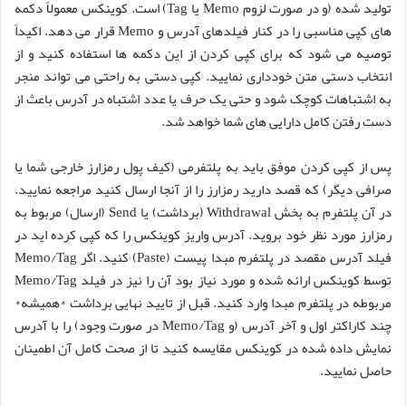
تولید شده (و در صورت لزوم Memo یا Tag) است. کوینکس معمولاً دکمه
های کپی مناسبی را در کنار فیلدهای آدرس و Memo قرار می دهد. اکیداً
توصیه می شود که برای کپی کردن از این دکمه ها استفاده کنید و از
انتخاب دستی متن خودداری نمایید. کپی دستی به راحتی می تواند منجر
به اشتباهات کوچک شود و حتی یک حرف یا عدد اشتباه در آدرس باعث از
دست رفتن کامل دارایی های شما خواهد شد.
پس از کپی کردن موفق باید به پلتفرمی (کیف پول رمزارز خارجی شما یا
صرافی دیگر) که قصد دارید رمزارز را از آنجا ارسال کنید مراجعه نمایید.
در آن پلتفرم به بخش Withdrawal (برداشت) یا Send (ارسال) مربوط به
رمزارز مورد نظر خود بروید. آدرس واریز کوینکس را که کپی کرده اید در
فیلد آدرس مقصد در پلتفرم مبدا پیست (Paste) کنید. اگر Memo/Tag
توسط کوینکس ارائه شده و مورد نیاز بود آن را نیز در فیلد Memo/Tag
مربوطه در پلتفرم مبدا وارد کنید. قبل از تایید نهایی برداشت *همیشه*
چند کاراکتر اول و آخر آدرس (و Memo/Tag در صورت وجود) را با آدرس
نمایش داده شده در کوینکس مقایسه کنید تا از صحت کامل آن اطمینان
حاصل نمایید.