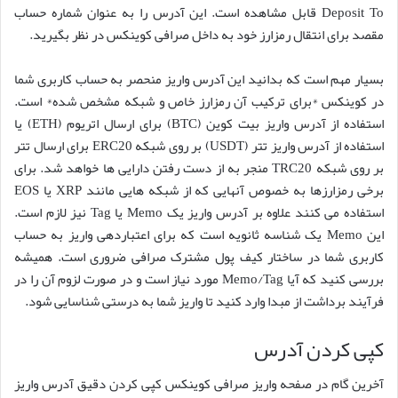
Deposit To قابل مشاهده است. این آدرس را به عنوان شماره حساب
مقصد برای انتقال رمزارز خود به داخل صرافی کوینکس در نظر بگیرید.
بسیار مهم است که بدانید این آدرس واریز منحصر به حساب کاربری شما
در کوینکس *برای ترکیب آن رمزارز خاص و شبکه مشخص شده* است.
استفاده از آدرس واریز بیت کوین (BTC) برای ارسال اتریوم (ETH) یا
استفاده از آدرس واریز تتر (USDT) بر روی شبکه ERC20 برای ارسال تتر
بر روی شبکه TRC20 منجر به از دست رفتن دارایی ها خواهد شد. برای
برخی رمزارزها به خصوص آنهایی که از شبکه هایی مانند XRP یا EOS
استفاده می کنند علاوه بر آدرس واریز یک Memo یا Tag نیز لازم است.
این Memo یک شناسه ثانویه است که برای اعتباردهی واریز به حساب
کاربری شما در ساختار کیف پول مشترک صرافی ضروری است. همیشه
بررسی کنید که آیا Memo/Tag مورد نیاز است و در صورت لزوم آن را در
فرآیند برداشت از مبدا وارد کنید تا واریز شما به درستی شناسایی شود.
کپی کردن آدرس
آخرین گام در صفحه واریز صرافی کوینکس کپی کردن دقیق آدرس واریز