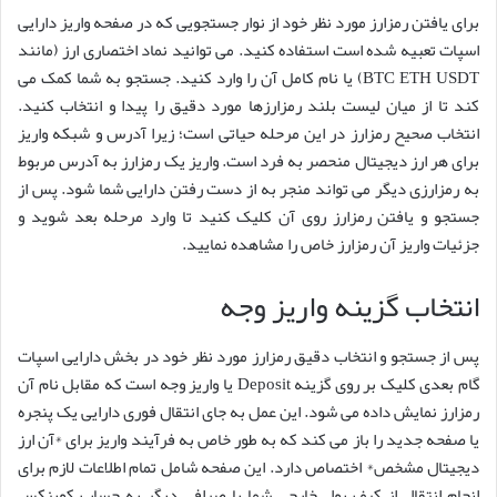
برای یافتن رمزارز مورد نظر خود از نوار جستجویی که در صفحه واریز دارایی
اسپات تعبیه شده است استفاده کنید. می توانید نماد اختصاری ارز (مانند
BTC ETH USDT) یا نام کامل آن را وارد کنید. جستجو به شما کمک می
کند تا از میان لیست بلند رمزارزها مورد دقیق را پیدا و انتخاب کنید.
انتخاب صحیح رمزارز در این مرحله حیاتی است؛ زیرا آدرس و شبکه واریز
برای هر ارز دیجیتال منحصر به فرد است. واریز یک رمزارز به آدرس مربوط
به رمزارزی دیگر می تواند منجر به از دست رفتن دارایی شما شود. پس از
جستجو و یافتن رمزارز روی آن کلیک کنید تا وارد مرحله بعد شوید و
جزئیات واریز آن رمزارز خاص را مشاهده نمایید.
انتخاب گزینه واریز وجه
پس از جستجو و انتخاب دقیق رمزارز مورد نظر خود در بخش دارایی اسپات
گام بعدی کلیک بر روی گزینه Deposit یا واریز وجه است که مقابل نام آن
رمزارز نمایش داده می شود. این عمل به جای انتقال فوری دارایی یک پنجره
یا صفحه جدید را باز می کند که به طور خاص به فرآیند واریز برای *آن ارز
دیجیتال مشخص* اختصاص دارد. این صفحه شامل تمام اطلاعات لازم برای
انجام انتقال از کیف پول خارجی شما یا صرافی دیگر به حساب کوینکس