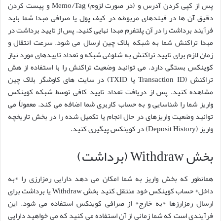
پس از کپی کردن آدرس و (در صورت لزوم) Memo/Tag و پیست کردن
دقیق آن ها در فیلدهای مربوطه در کیف پول یا صرافی مبدا شما باید
فرآیند برداشت را در آن پلتفرم مبدا نهایی کنید. پس از تایید برداشت در
مبدا تراکنش شما به شبکه بلاک چین ارسال می شود. سرعت انتقال و
زمان لازم برای تایید تراکنش به شلوغی شبکه و تعداد تاییدهای مورد نیاز
کوینکس بستگی دارد. می توانید وضعیت تراکنش را با استفاده از هش
تراکنش (Transaction ID یا TXID) در سایت های کاوشگر بلاک چین
مشاهده کنید. پس از دریافت تعداد تایید کافی توسط شبکه کوینکس
واریز شما را شناسایی و به حساب کاربری شما اضافه می کند. معمولاً می
توانید وضعیت واریزهای در حال انجام یا تکمیل شده را در بخش تاریخچه
واریز (Deposit History) در کوینکس پیگیری کنید.
بخش Withdraw (برداشت)
همانطور که بخش واریز به شما امکان می دهد دارایی رمزارزی را *به
داخل* حساب کوینکس خود منتقل کنید بخش Withdraw یا برداشت برای
ارسال رمزارزها *به خارج* از صرافی کوینکس استفاده می شود. این
فرآیندی است که شما زمانی از آن استفاده می کنید که می خواهید دارایی